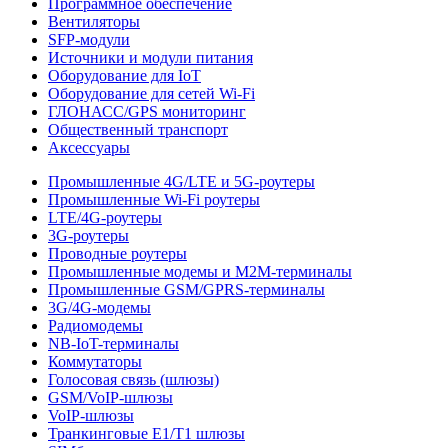
Программное обеспечение
Вентиляторы
SFP-модули
Источники и модули питания
Оборудование для IoT
Оборудование для сетей Wi-Fi
ГЛОНАСС/GPS мониторинг
Общественный транспорт
Аксессуары
Промышленные 4G/LTE и 5G-роутеры
Промышленные Wi-Fi роутеры
LTE/4G-роутеры
3G-роутеры
Проводные роутеры
Промышленные модемы и M2M-терминалы
Промышленные GSM/GPRS-терминалы
3G/4G-модемы
Радиомодемы
NB-IoT-терминалы
Коммутаторы
Голосовая связь (шлюзы)
GSM/VoIP-шлюзы
VoIP-шлюзы
Транкинговые E1/T1 шлюзы