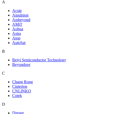
A
Acsip
Aipulnion
Ambeyond
AMiT
Aohua
Astra
Atop
AutoSat
B
Beiyi Semiconductor Technology
Beyondoor
C
Chang Rong
Cinterion
CNLINKO
Cotek
D
Dinstar