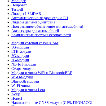
Мовирег
Нейротех
Teswell
Лидары LSLiDAR
Автоматические лидары серии CH
Лидары дальнего дейтсвия
Программное обеспечение для автомобилей
Аксессуары для автомобилей
Комплексные системы безопасности
Модули сотовой связи (GSM)
5G-модули
LTE-модули
3G-модули
2G-модули
NB-IoT-модули
Смарт-модули
Модули и чипы WiFi и Bluetooth\BLE
Wi-Fi-модули
Bluetooth-модули
Wi-Fi-чипы
Модули и чипы Lora
Acsip
Hoperf
Навигационные GNSS-модули (GPS, ГЛОНАСС)