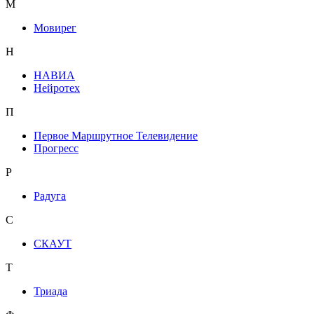
М
Мовирег
Н
НАВИА
Нейротех
П
Первое Маршрутное Телевидение
Прогресс
Р
Радуга
С
СКАУТ
Т
Триада