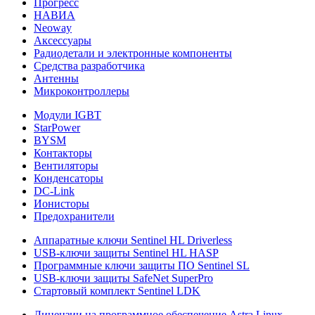
Прогресс
НАВИА
Neoway
Аксессуары
Радиодетали и электронные компоненты
Средства разработчика
Антенны
Микроконтроллеры
Модули IGBT
StarPower
BYSM
Контакторы
Вентиляторы
Конденсаторы
DC-Link
Ионисторы
Предохранители
Аппаратные ключи Sentinel HL Driverless
USB-ключи защиты Sentinel HL HASP
Программные ключи защиты ПО Sentinel SL
USB-ключи защиты SafeNet SuperPro
Стартовый комплект Sentinel LDK
Лицензии на программное обеспечение Astra Linux