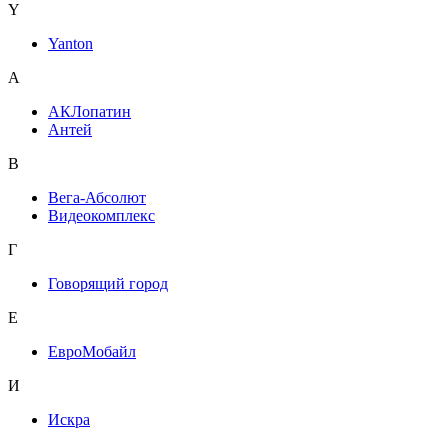
Y
Yanton
А
АКЛопатин
Антей
В
Вега-Абсолют
Видеокомплекс
Г
Говорящий город
Е
ЕвроМобайл
И
Искра