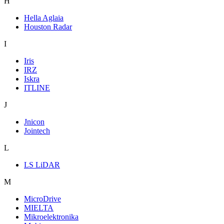
H
Hella Aglaia
Houston Radar
I
Iris
IRZ
Iskra
ITLINE
J
Jnicon
Jointech
L
LS LiDAR
M
MicroDrive
MIELTA
Mikroelektronika