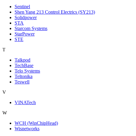
Sentinel
Shen Yang 213 Control Electrics (SY213)
Solidpower
STA
Starcom Systems
StarPower
STE
T
Talkpod
TechBase
Telo Systems
Teltonika
Teswell
V
VINATech
W
WCH (WinChipHead)
Wisnetworks