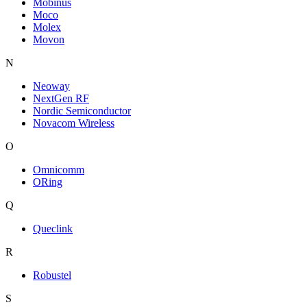
Mobinus
Moco
Molex
Movon
N
Neoway
NextGen RF
Nordic Semiconductor
Novacom Wireless
O
Omnicomm
ORing
Q
Queclink
R
Robustel
S