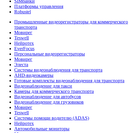
SIMбанки
Платформы управления
Robustel
Промышленные видеорегистраторы для коммерческого
транспорта
Мовирег
Teswell
Нейротех
EverFocus
Персональные видеорегистраторы
Мовирег
Элеста
Системы видеонаблюдения для транспорта
AHD-видеокамеры
Готовые комплекты видеонаблюдения для транспорта
Видеонаблюдение для такси
Камеры для коммерческого транспорта
Видеонаблюдение для автобусов
Видеонаблюдение для грузовиков
Мовирег
Teswell
Системы помощи водителю (ADAS)
Нейротех
Автомобильные мониторы