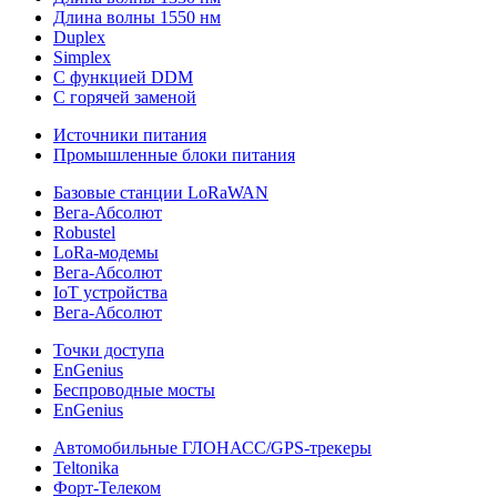
Длина волны 1550 нм
Duplex
Simplex
С функцией DDM
С горячей заменой
Источники питания
Промышленные блоки питания
Базовые станции LoRaWAN
Вега-Абсолют
Robustel
LoRa-модемы
Вега-Абсолют
IoT устройства
Вега-Абсолют
Точки доступа
EnGenius
Беспроводные мосты
EnGenius
Автомобильные ГЛОНАСС/GPS-трекеры
Teltonika
Форт-Телеком