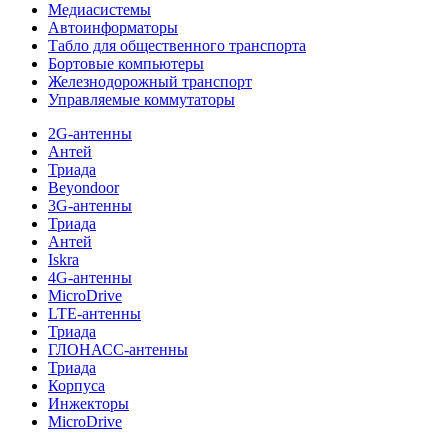
Медиасистемы
Автоинформаторы
Табло для общественного транспорта
Бортовые компьютеры
Железнодорожный транспорт
Управляемые коммутаторы
2G-антенны
Антей
Триада
Beyondoor
3G-антенны
Триада
Антей
Iskra
4G-антенны
MicroDrive
LTE-антенны
Триада
ГЛОНАСС-антенны
Триада
Корпуса
Инжекторы
MicroDrive