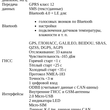
Передача
GPRS класс 12
данных
SMS (текст/данные)
Bluetooth 4.0 + LE для:
голосовых звонков по Bluetooth
Bluetooth
настройки
подключения датчиков температуры,
влажности и т. п.
GPS, ГЛОНАСС, GALILEO, BEIDOU, SBAS,
QZSS, DGPS, AGPS
Отслеживание: 33 канала
Чувствительность -165 дБм
ГНСС
Горячий старт <1 с
Тёплый старт <25 с
Холодный старт <35 с
Протокол NMEA-183
Точность <3 м
1 цифровой вход
ODBII (считывает данные с CAN-шины)
Внутренние ГНСС и GSM-антенны
Интерфейсы
2.0 Micro-USB
2 индикатора LED
Micro-SIM
Данные: K-Line, данные шины CAN