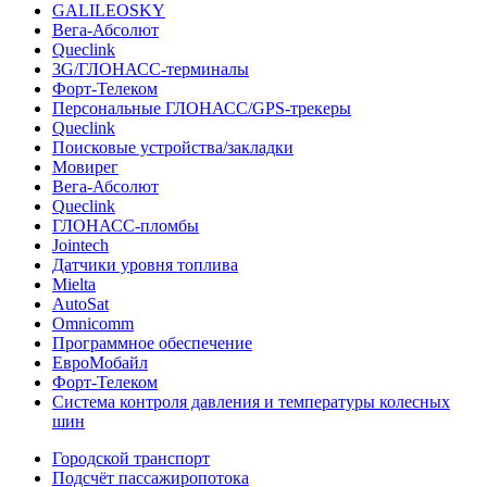
GALILEOSKY
Вега-Абсолют
Queclink
3G/ГЛОНАСС-терминалы
Форт-Телеком
Персональные ГЛОНАСС/GPS-трекеры
Queclink
Поисковые устройства/закладки
Мовирег
Вега-Абсолют
Queclink
ГЛОНАСС-пломбы
Jointech
Датчики уровня топлива
Mielta
AutoSat
Omnicomm
Программное обеспечение
ЕвроМобайл
Форт-Телеком
Система контроля давления и температуры колесных
шин
Городской транспорт
Подсчёт пассажиропотока