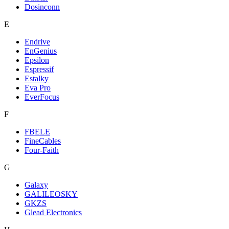
Dosinconn
E
Endrive
EnGenius
Epsilon
Espressif
Estalky
Eva Pro
EverFocus
F
FBELE
FineCables
Four-Faith
G
Galaxy
GALILEOSKY
GKZS
Glead Electronics