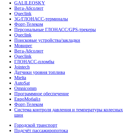
GALILEOSKY
Вега-Абсолют
Queclink
3G/ГЛОНАСС-терминалы
Форт-Телеком
Персональные ГЛОНАСС/GPS-трекеры
Queclink
Поисковые устройства/закладки
Мовирег
Вега-Абсолют
Queclink
ГЛОНАСС-пломбы
Jointech
Датчики уровня топлива
Mielta
AutoSat
Omnicomm
Программное обеспечение
ЕвроМобайл
Форт-Телеком
Система контроля давления и температуры колесных
шин
Городской транспорт
Подсчёт пассажиропотока