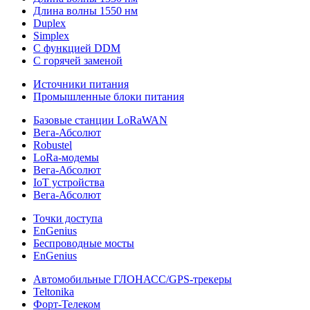
Длина волны 1550 нм
Duplex
Simplex
С функцией DDM
С горячей заменой
Источники питания
Промышленные блоки питания
Базовые станции LoRaWAN
Вега-Абсолют
Robustel
LoRa-модемы
Вега-Абсолют
IoT устройства
Вега-Абсолют
Точки доступа
EnGenius
Беспроводные мосты
EnGenius
Автомобильные ГЛОНАСС/GPS-трекеры
Teltonika
Форт-Телеком