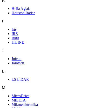
H
Hella Aglaia
Houston Radar
I
Iris
IRZ
Iskra
ITLINE
J
Jnicon
Jointech
L
LS LiDAR
M
MicroDrive
MIELTA
Mikroelektronika