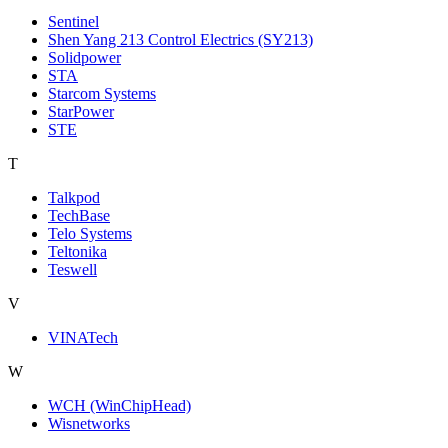
Sentinel
Shen Yang 213 Control Electrics (SY213)
Solidpower
STA
Starcom Systems
StarPower
STE
T
Talkpod
TechBase
Telo Systems
Teltonika
Teswell
V
VINATech
W
WCH (WinChipHead)
Wisnetworks