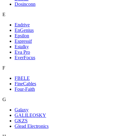
Dosinconn
E
Endrive
EnGenius
Epsilon
Espressif
Estalky
Eva Pro
EverFocus
F
FBELE
FineCables
Four-Faith
G
Galaxy
GALILEOSKY
GKZS
Glead Electronics