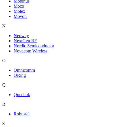
Mobinus
Moco
Molex
Movon
N
Neoway
NextGen RF
Nordic Semiconductor
Novacom Wireless
O
Omnicomm
ORing
Q
Queclink
R
Robustel
S