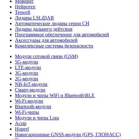
Мовирег
Нейротех
Teswell
Лидары LSLiDAR
Автоматические лидары серии CH
Лидары дальнего дейтсвия
Программное обеспечение для автомобилей
Аксессуары для автомобилей
Комплексные системы безопасности
Модули сотовой связи (GSM)
5G-модули
LTE-модули
3G-модули
2G-модули
NB-IoT-модули
Смарт-модули
Модули и чипы WiFi и Bluetooth\BLE
Wi-Fi-модули
Bluetooth-модули
Wi-Fi-чипы
Модули и чипы Lora
Acsip
Hoperf
Навигационные GNSS-модули (GPS, ГЛОНАСС)