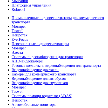
SIMбанки
Платформы управления
Robustel
Промышленные видеорегистраторы для коммерческого
транспорта
Мовирег
Teswell
Нейротех
EverFocus
Персональные видеорегистраторы
Мовирег
Элеста
Системы видеонаблюдения для транспорта
AHD-видеокамеры
Готовые комплекты видеонаблюдения для транспорта
Видеонаблюдение для такси
Камеры для коммерческого транспорта
Видеонаблюдение для автобусов
Видеонаблюдение для грузовиков
Мовирег
Teswell
Системы помощи водителю (ADAS)
Нейротех
Автомобильные мониторы