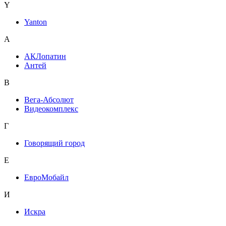
Y
Yanton
А
АКЛопатин
Антей
В
Вега-Абсолют
Видеокомплекс
Г
Говорящий город
Е
ЕвроМобайл
И
Искра