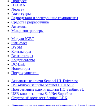
Прогресс
НАВИА
Neoway
Аксессуары
Радиодетали и электронные компоненты
Средства разработчика
Антенны
Микроконтроллеры
Модули IGBT
StarPower
BYSM
Контакторы
Вентиляторы
Конденсаторы
DC-Link
Ионисторы
Предохранители
Аппаратные ключи Sentinel HL Driverless
USB-ключи защиты Sentinel HL HASP
Программные ключи защиты ПО Sentinel SL
USB-ключи защиты SafeNet SuperPro
Стартовый комплект Sentinel LDK
Лицензии на программное обеспечение Astra Linux