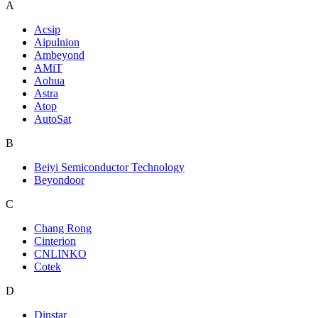
A
Acsip
Aipulnion
Ambeyond
AMiT
Aohua
Astra
Atop
AutoSat
B
Beiyi Semiconductor Technology
Beyondoor
C
Chang Rong
Cinterion
CNLINKO
Cotek
D
Dinstar