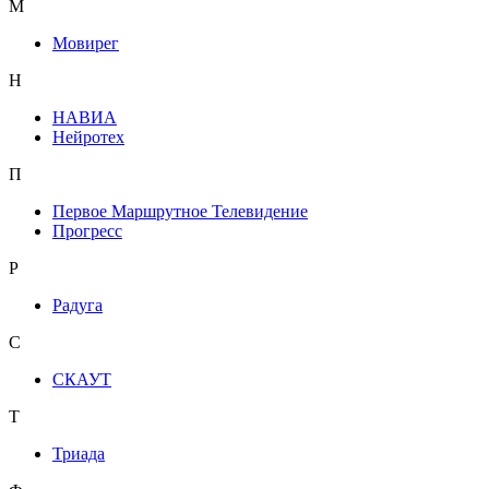
М
Мовирег
Н
НАВИА
Нейротех
П
Первое Маршрутное Телевидение
Прогресс
Р
Радуга
С
СКАУТ
Т
Триада