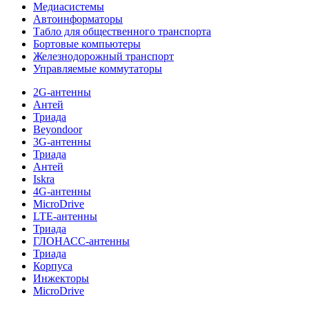
Медиасистемы
Автоинформаторы
Табло для общественного транспорта
Бортовые компьютеры
Железнодорожный транспорт
Управляемые коммутаторы
2G-антенны
Антей
Триада
Beyondoor
3G-антенны
Триада
Антей
Iskra
4G-антенны
MicroDrive
LTE-антенны
Триада
ГЛОНАСС-антенны
Триада
Корпуса
Инжекторы
MicroDrive