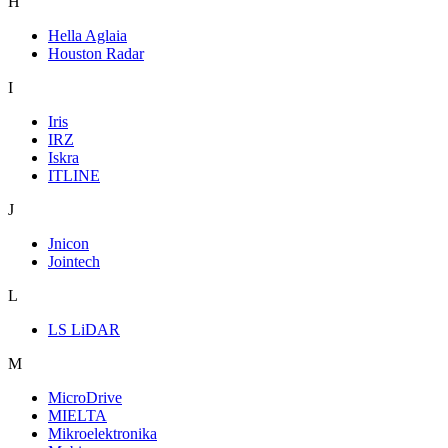
H
Hella Aglaia
Houston Radar
I
Iris
IRZ
Iskra
ITLINE
J
Jnicon
Jointech
L
LS LiDAR
M
MicroDrive
MIELTA
Mikroelektronika