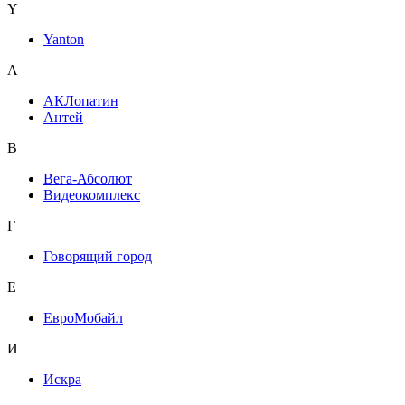
Y
Yanton
А
АКЛопатин
Антей
В
Вега-Абсолют
Видеокомплекс
Г
Говорящий город
Е
ЕвроМобайл
И
Искра