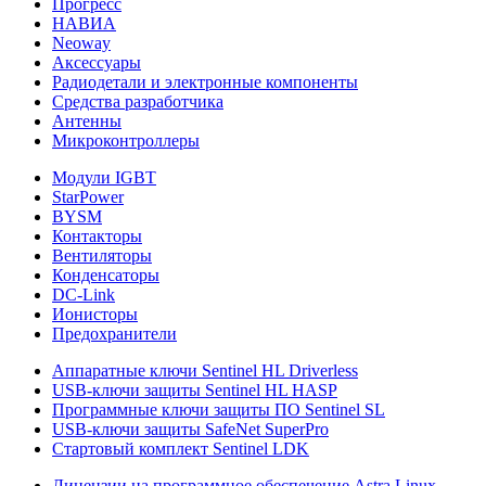
Прогресс
НАВИА
Neoway
Аксессуары
Радиодетали и электронные компоненты
Средства разработчика
Антенны
Микроконтроллеры
Модули IGBT
StarPower
BYSM
Контакторы
Вентиляторы
Конденсаторы
DC-Link
Ионисторы
Предохранители
Аппаратные ключи Sentinel HL Driverless
USB-ключи защиты Sentinel HL HASP
Программные ключи защиты ПО Sentinel SL
USB-ключи защиты SafeNet SuperPro
Стартовый комплект Sentinel LDK
Лицензии на программное обеспечение Astra Linux