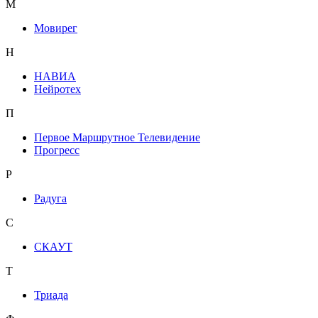
М
Мовирег
Н
НАВИА
Нейротех
П
Первое Маршрутное Телевидение
Прогресс
Р
Радуга
С
СКАУТ
Т
Триада