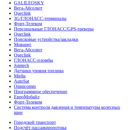
GALILEOSKY
Вега-Абсолют
Queclink
3G/ГЛОНАСС-терминалы
Форт-Телеком
Персональные ГЛОНАСС/GPS-трекеры
Queclink
Поисковые устройства/закладки
Мовирег
Вега-Абсолют
Queclink
ГЛОНАСС-пломбы
Jointech
Датчики уровня топлива
Mielta
AutoSat
Omnicomm
Программное обеспечение
ЕвроМобайл
Форт-Телеком
Система контроля давления и температуры колесных
шин
Городской транспорт
Подсчёт пассажиропотока