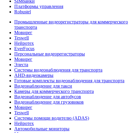
SIMбанки
Платформы управления
Robustel
Промышленные видеорегистраторы для коммерческого
транспорта
Мовирег
Teswell
Нейротех
EverFocus
Персональные видеорегистраторы
Мовирег
Элеста
Системы видеонаблюдения для транспорта
AHD-видеокамеры
Готовые комплекты видеонаблюдения для транспорта
Видеонаблюдение для такси
Камеры для коммерческого транспорта
Видеонаблюдение для автобусов
Видеонаблюдение для грузовиков
Мовирег
Teswell
Системы помощи водителю (ADAS)
Нейротех
Автомобильные мониторы