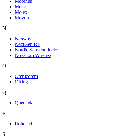
Mobinus
Moco
Molex
Movon
N
Neoway
NextGen RF
Nordic Semiconductor
Novacom Wireless
O
Omnicomm
ORing
Q
Queclink
R
Robustel
S