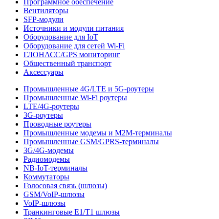
Программное обеспечение
Вентиляторы
SFP-модули
Источники и модули питания
Оборудование для IoT
Оборудование для сетей Wi-Fi
ГЛОНАСС/GPS мониторинг
Общественный транспорт
Аксессуары
Промышленные 4G/LTE и 5G-роутеры
Промышленные Wi-Fi роутеры
LTE/4G-роутеры
3G-роутеры
Проводные роутеры
Промышленные модемы и M2M-терминалы
Промышленные GSM/GPRS-терминалы
3G/4G-модемы
Радиомодемы
NB-IoT-терминалы
Коммутаторы
Голосовая связь (шлюзы)
GSM/VoIP-шлюзы
VoIP-шлюзы
Транкинговые E1/T1 шлюзы