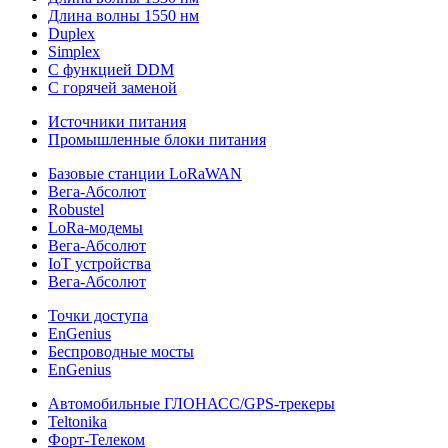
Длина волны 1550 нм
Duplex
Simplex
С функцией DDM
С горячей заменой
Источники питания
Промышленные блоки питания
Базовые станции LoRaWAN
Вега-Абсолют
Robustel
LoRa-модемы
Вега-Абсолют
IoT устройства
Вега-Абсолют
Точки доступа
EnGenius
Беспроводные мосты
EnGenius
Автомобильные ГЛОНАСС/GPS-трекеры
Teltonika
Форт-Телеком