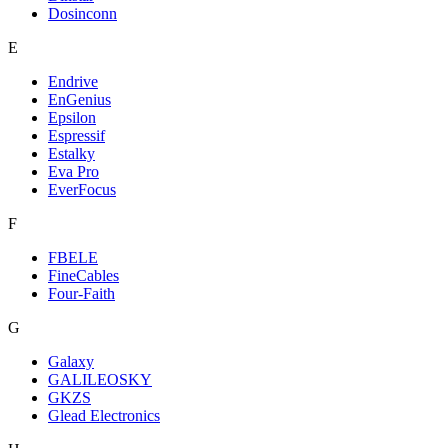
Dosinconn
E
Endrive
EnGenius
Epsilon
Espressif
Estalky
Eva Pro
EverFocus
F
FBELE
FineCables
Four-Faith
G
Galaxy
GALILEOSKY
GKZS
Glead Electronics