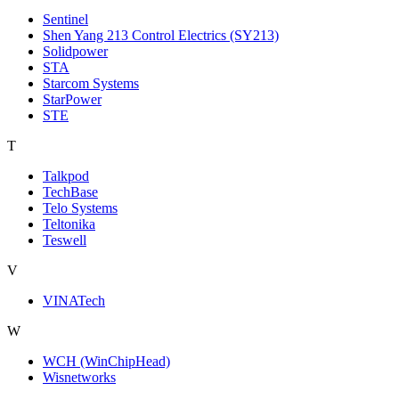
Sentinel
Shen Yang 213 Control Electrics (SY213)
Solidpower
STA
Starcom Systems
StarPower
STE
T
Talkpod
TechBase
Telo Systems
Teltonika
Teswell
V
VINATech
W
WCH (WinChipHead)
Wisnetworks