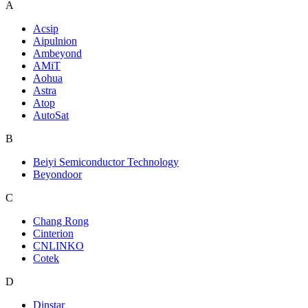
A
Acsip
Aipulnion
Ambeyond
AMiT
Aohua
Astra
Atop
AutoSat
B
Beiyi Semiconductor Technology
Beyondoor
C
Chang Rong
Cinterion
CNLINKO
Cotek
D
Dinstar