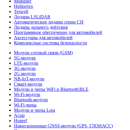
Мовирег
Нейротех
Teswell
Лидары LSLiDAR
Автоматические лидары серии CH
Лидары дальнего дейтсвия
Программное обеспечение для автомобилей
Аксессуары для автомобилей
Комплексные системы безопасности
Модули сотовой связи (GSM)
5G-модули
LTE-модули
3G-модули
2G-модули
NB-IoT-модули
Смарт-модули
Модули и чипы WiFi и Bluetooth\BLE
Wi-Fi-модули
Bluetooth-модули
Wi-Fi-чипы
Модули и чипы Lora
Acsip
Hoperf
Навигационные GNSS-модули (GPS, ГЛОНАСС)