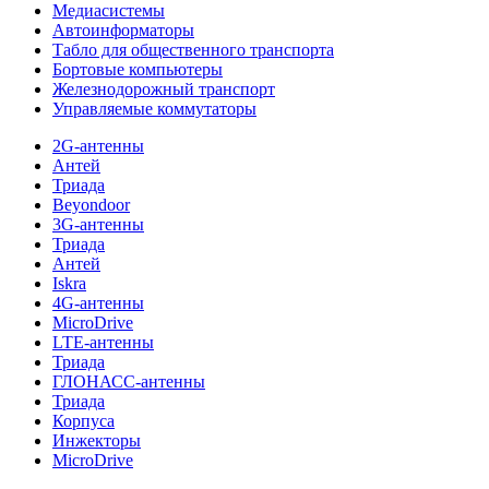
Медиасистемы
Автоинформаторы
Табло для общественного транспорта
Бортовые компьютеры
Железнодорожный транспорт
Управляемые коммутаторы
2G-антенны
Антей
Триада
Beyondoor
3G-антенны
Триада
Антей
Iskra
4G-антенны
MicroDrive
LTE-антенны
Триада
ГЛОНАСС-антенны
Триада
Корпуса
Инжекторы
MicroDrive