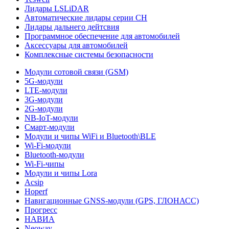
Лидары LSLiDAR
Автоматические лидары серии CH
Лидары дальнего дейтсвия
Программное обеспечение для автомобилей
Аксессуары для автомобилей
Комплексные системы безопасности
Модули сотовой связи (GSM)
5G-модули
LTE-модули
3G-модули
2G-модули
NB-IoT-модули
Смарт-модули
Модули и чипы WiFi и Bluetooth\BLE
Wi-Fi-модули
Bluetooth-модули
Wi-Fi-чипы
Модули и чипы Lora
Acsip
Hoperf
Навигационные GNSS-модули (GPS, ГЛОНАСС)
Прогресс
НАВИА
Neoway