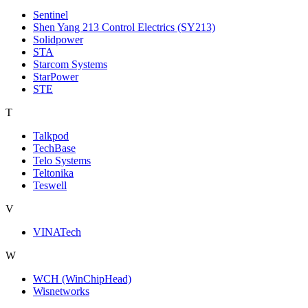
Sentinel
Shen Yang 213 Control Electrics (SY213)
Solidpower
STA
Starcom Systems
StarPower
STE
T
Talkpod
TechBase
Telo Systems
Teltonika
Teswell
V
VINATech
W
WCH (WinChipHead)
Wisnetworks