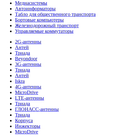
Медиасистемы
Автоинформаторы
Табло для общественного транспорта
Бортовые компьютеры
Железнодорожный транспорт
Управляемые коммутаторы
2G-антенны
Антей
Триада
Beyondoor
3G-антенны
Триада
Антей
Iskra
4G-антенны
MicroDrive
LTE-антенны
Триада
ГЛОНАСС-антенны
Триада
Корпуса
Инжекторы
MicroDrive