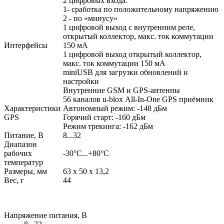
2 цифровых входа:
1- сработка по положительному напряжению
2 - по «минусу»
1 цифровой выход с внутренним реле,
открытый коллектор, макс. ток коммутации
Интерфейсы
150 мА
1 цифровой выход открытый коллектор,
макс. ток коммутации 150 мА
miniUSB для загрузки обновлений и
настройки
Внутренние GSM и GPS-антенны
56 каналов u-blox All-In-One GPS приёмник
Характеристики
Автономный режим: -148 дБм
GPS
Горячий старт: -160 дБм
Режим трекинга: -162 дБм
Питание, В
8...32
Диапазон
рабочих
-30°С...+80°С
температур
Размеры, мм
63 х 50 х 13,2
Вес, г
44
Напряжение питания, В