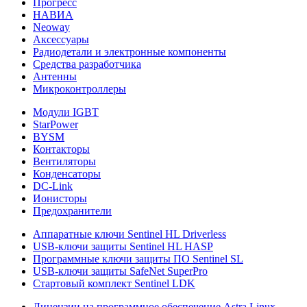
Прогресс
НАВИА
Neoway
Аксессуары
Радиодетали и электронные компоненты
Средства разработчика
Антенны
Микроконтроллеры
Модули IGBT
StarPower
BYSM
Контакторы
Вентиляторы
Конденсаторы
DC-Link
Ионисторы
Предохранители
Аппаратные ключи Sentinel HL Driverless
USB-ключи защиты Sentinel HL HASP
Программные ключи защиты ПО Sentinel SL
USB-ключи защиты SafeNet SuperPro
Стартовый комплект Sentinel LDK
Лицензии на программное обеспечение Astra Linux