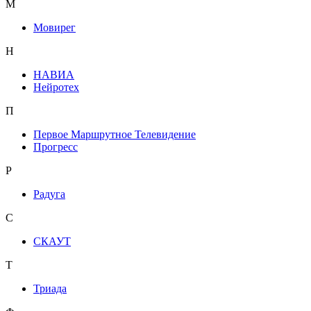
М
Мовирег
Н
НАВИА
Нейротех
П
Первое Маршрутное Телевидение
Прогресс
Р
Радуга
С
СКАУТ
Т
Триада