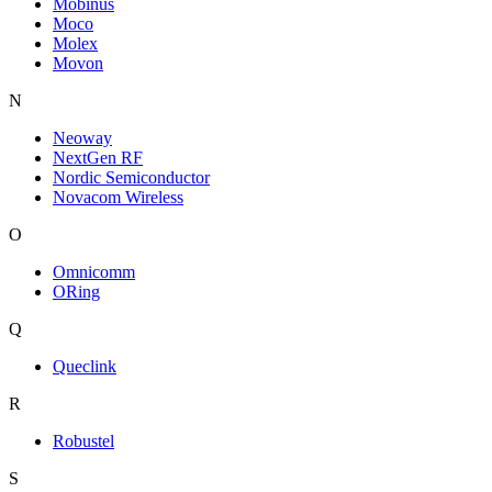
Mobinus
Moco
Molex
Movon
N
Neoway
NextGen RF
Nordic Semiconductor
Novacom Wireless
O
Omnicomm
ORing
Q
Queclink
R
Robustel
S