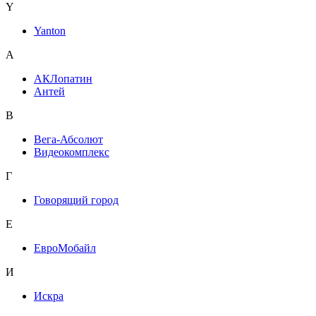
Y
Yanton
А
АКЛопатин
Антей
В
Вега-Абсолют
Видеокомплекс
Г
Говорящий город
Е
ЕвроМобайл
И
Искра