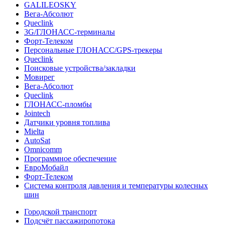
GALILEOSKY
Вега-Абсолют
Queclink
3G/ГЛОНАСС-терминалы
Форт-Телеком
Персональные ГЛОНАСС/GPS-трекеры
Queclink
Поисковые устройства/закладки
Мовирег
Вега-Абсолют
Queclink
ГЛОНАСС-пломбы
Jointech
Датчики уровня топлива
Mielta
AutoSat
Omnicomm
Программное обеспечение
ЕвроМобайл
Форт-Телеком
Система контроля давления и температуры колесных
шин
Городской транспорт
Подсчёт пассажиропотока