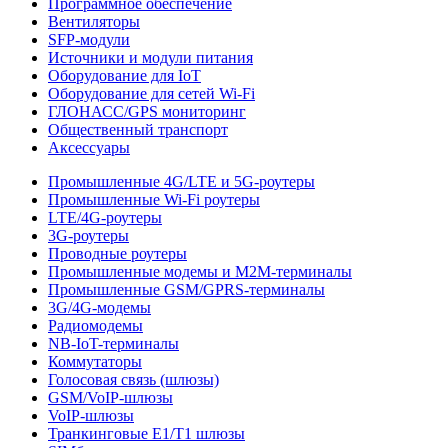
Программное обеспечение
Вентиляторы
SFP-модули
Источники и модули питания
Оборудование для IoT
Оборудование для сетей Wi-Fi
ГЛОНАСС/GPS мониторинг
Общественный транспорт
Аксессуары
Промышленные 4G/LTE и 5G-роутеры
Промышленные Wi-Fi роутеры
LTE/4G-роутеры
3G-роутеры
Проводные роутеры
Промышленные модемы и M2M-терминалы
Промышленные GSM/GPRS-терминалы
3G/4G-модемы
Радиомодемы
NB-IoT-терминалы
Коммутаторы
Голосовая связь (шлюзы)
GSM/VoIP-шлюзы
VoIP-шлюзы
Транкинговые E1/T1 шлюзы