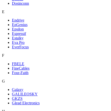
Dosinconn
E
Endrive
EnGenius
Epsilon
Espressif
Estalky
Eva Pro
EverFocus
F
FBELE
FineCables
Four-Faith
G
Galaxy
GALILEOSKY
GKZS
Glead Electronics