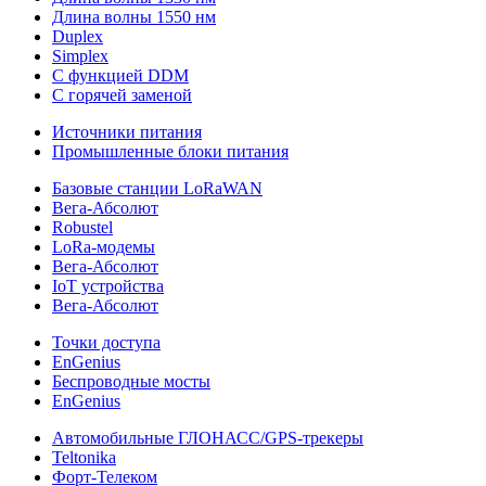
Длина волны 1550 нм
Duplex
Simplex
С функцией DDM
С горячей заменой
Источники питания
Промышленные блоки питания
Базовые станции LoRaWAN
Вега-Абсолют
Robustel
LoRa-модемы
Вега-Абсолют
IoT устройства
Вега-Абсолют
Точки доступа
EnGenius
Беспроводные мосты
EnGenius
Автомобильные ГЛОНАСС/GPS-трекеры
Teltonika
Форт-Телеком