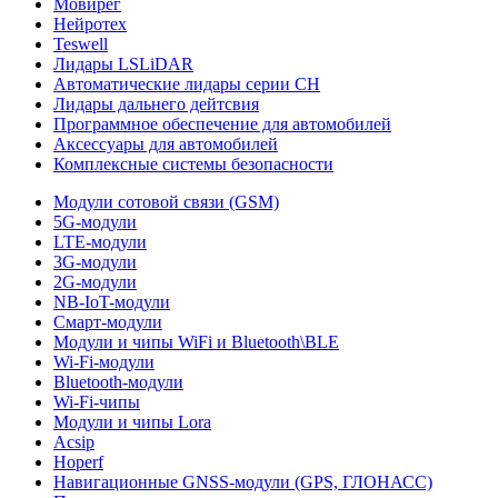
Мовирег
Нейротех
Teswell
Лидары LSLiDAR
Автоматические лидары серии CH
Лидары дальнего дейтсвия
Программное обеспечение для автомобилей
Аксессуары для автомобилей
Комплексные системы безопасности
Модули сотовой связи (GSM)
5G-модули
LTE-модули
3G-модули
2G-модули
NB-IoT-модули
Смарт-модули
Модули и чипы WiFi и Bluetooth\BLE
Wi-Fi-модули
Bluetooth-модули
Wi-Fi-чипы
Модули и чипы Lora
Acsip
Hoperf
Навигационные GNSS-модули (GPS, ГЛОНАСС)