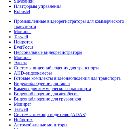
SIMбанки
Платформы управления
Robustel
Промышленные видеорегистраторы для коммерческого
транспорта
Мовирег
Teswell
Нейротех
EverFocus
Персональные видеорегистраторы
Мовирег
Элеста
Системы видеонаблюдения для транспорта
AHD-видеокамеры
Готовые комплекты видеонаблюдения для транспорта
Видеонаблюдение для такси
Камеры для коммерческого транспорта
Видеонаблюдение для автобусов
Видеонаблюдение для грузовиков
Мовирег
Teswell
Системы помощи водителю (ADAS)
Нейротех
Автомобильные мониторы