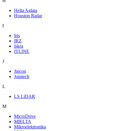
H
Hella Aglaia
Houston Radar
I
Iris
IRZ
Iskra
ITLINE
J
Jnicon
Jointech
L
LS LiDAR
M
MicroDrive
MIELTA
Mikroelektronika