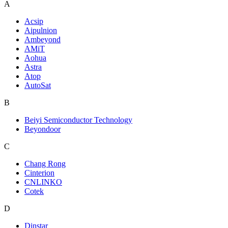
A
Acsip
Aipulnion
Ambeyond
AMiT
Aohua
Astra
Atop
AutoSat
B
Beiyi Semiconductor Technology
Beyondoor
C
Chang Rong
Cinterion
CNLINKO
Cotek
D
Dinstar