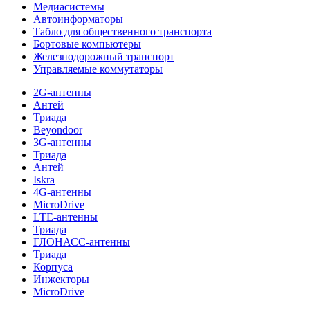
Медиасистемы
Автоинформаторы
Табло для общественного транспорта
Бортовые компьютеры
Железнодорожный транспорт
Управляемые коммутаторы
2G-антенны
Антей
Триада
Beyondoor
3G-антенны
Триада
Антей
Iskra
4G-антенны
MicroDrive
LTE-антенны
Триада
ГЛОНАСС-антенны
Триада
Корпуса
Инжекторы
MicroDrive