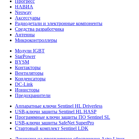
Прогресс
НАВИА
Neoway
Аксессуары
Радиодетали и электронные компоненты
Средства разработчика
Антенны
Микроконтроллеры
Модули IGBT
StarPower
BYSM
Контакторы
Вентиляторы
Конденсаторы
DC-Link
Ионисторы
Предохранители
Аппаратные ключи Sentinel HL Driverless
USB-ключи защиты Sentinel HL HASP
Программные ключи защиты ПО Sentinel SL
USB-ключи защиты SafeNet SuperPro
Стартовый комплект Sentinel LDK
Лицензии на программное обеспечение Astra Linux