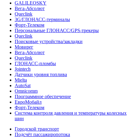
GALILEOSKY
Вега-Абсолют
Queclink
3G/ГЛОНАСС-терминалы
Форт-Телеком
Персональные ГЛОНАСС/GPS-трекеры
Queclink
Поисковые устройства/закладки
Мовирег
Вега-Абсолют
Queclink
ГЛОНАСС-пломбы
Jointech
Датчики уровня топлива
Mielta
AutoSat
Omnicomm
Программное обеспечение
ЕвроМобайл
Форт-Телеком
Система контроля давления и температуры колесных
шин
Городской транспорт
Подсчёт пассажиропотока