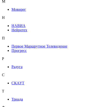
М
Мовирег
Н
НАВИА
Нейротех
П
Первое Маршрутное Телевидение
Прогресс
Р
Радуга
С
СКАУТ
Т
Триада