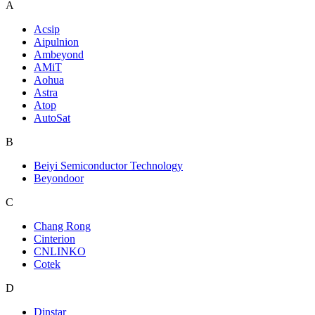
A
Acsip
Aipulnion
Ambeyond
AMiT
Aohua
Astra
Atop
AutoSat
B
Beiyi Semiconductor Technology
Beyondoor
C
Chang Rong
Cinterion
CNLINKO
Cotek
D
Dinstar