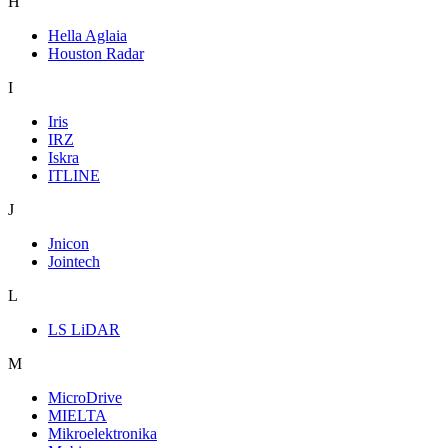
H
Hella Aglaia
Houston Radar
I
Iris
IRZ
Iskra
ITLINE
J
Jnicon
Jointech
L
LS LiDAR
M
MicroDrive
MIELTA
Mikroelektronika