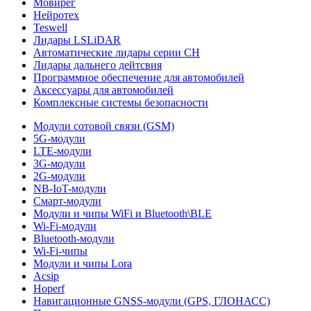
Мовирег
Нейротех
Teswell
Лидары LSLiDAR
Автоматические лидары серии CH
Лидары дальнего дейтсвия
Программное обеспечение для автомобилей
Аксессуары для автомобилей
Комплексные системы безопасности
Модули сотовой связи (GSM)
5G-модули
LTE-модули
3G-модули
2G-модули
NB-IoT-модули
Смарт-модули
Модули и чипы WiFi и Bluetooth\BLE
Wi-Fi-модули
Bluetooth-модули
Wi-Fi-чипы
Модули и чипы Lora
Acsip
Hoperf
Навигационные GNSS-модули (GPS, ГЛОНАСС)