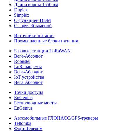
Длина волны 1550 нм
Duplex
Simplex
С функцией DDM
С горячей заменой
Источники питания
Промышленные блоки питания
Базовые станции LoRaWAN
Вега-Абсолют
Robustel
LoRa-модемы
Вега-Абсолют
IoT устройства
Вега-Абсолют
Точки доступа
EnGenius
Беспроводные мосты
EnGenius
Автомобильные ГЛОНАСС/GPS-трекеры
Teltonika
Форт-Телеком