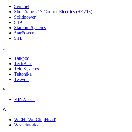
Sentinel
Shen Yang 213 Control Electrics (SY213)
Solidpower
STA
Starcom Systems
StarPower
STE
T
Talkpod
TechBase
Telo Systems
Teltonika
Teswell
V
VINATech
W
WCH (WinChipHead)
Wisnetworks