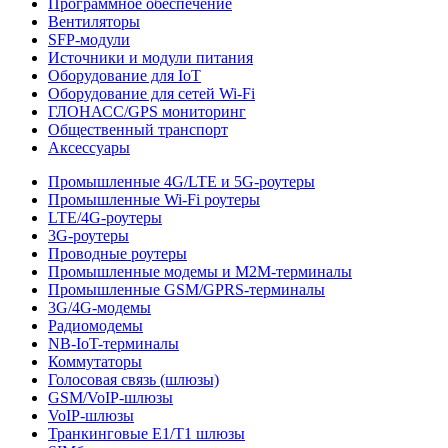
Программное обеспечение
Вентиляторы
SFP-модули
Источники и модули питания
Оборудование для IoT
Оборудование для сетей Wi-Fi
ГЛОНАСС/GPS мониторинг
Общественный транспорт
Аксессуары
Промышленные 4G/LTE и 5G-роутеры
Промышленные Wi-Fi роутеры
LTE/4G-роутеры
3G-роутеры
Проводные роутеры
Промышленные модемы и M2M-терминалы
Промышленные GSM/GPRS-терминалы
3G/4G-модемы
Радиомодемы
NB-IoT-терминалы
Коммутаторы
Голосовая связь (шлюзы)
GSM/VoIP-шлюзы
VoIP-шлюзы
Транкинговые E1/T1 шлюзы