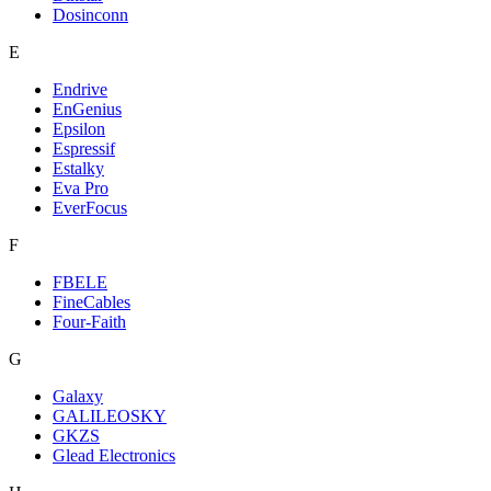
Dosinconn
E
Endrive
EnGenius
Epsilon
Espressif
Estalky
Eva Pro
EverFocus
F
FBELE
FineCables
Four-Faith
G
Galaxy
GALILEOSKY
GKZS
Glead Electronics