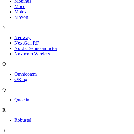
Mobinus
Moco
Molex
Movon
N
Neoway
NextGen RF
Nordic Semiconductor
Novacom Wireless
O
Omnicomm
ORing
Q
Queclink
R
Robustel
S