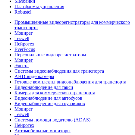
SIMбанки
Платформы управления
Robustel
Промышленные видеорегистраторы для коммерческого
транспорта
Мовирег
Teswell
Нейротех
EverFocus
Персональные видеорегистраторы
Мовирег
Элеста
Системы видеонаблюдения для транспорта
AHD-видеокамеры
Готовые комплекты видеонаблюдения для транспорта
Видеонаблюдение для такси
Камеры для коммерческого транспорта
Видеонаблюдение для автобусов
Видеонаблюдение для грузовиков
Мовирег
Teswell
Системы помощи водителю (ADAS)
Нейротех
Автомобильные мониторы