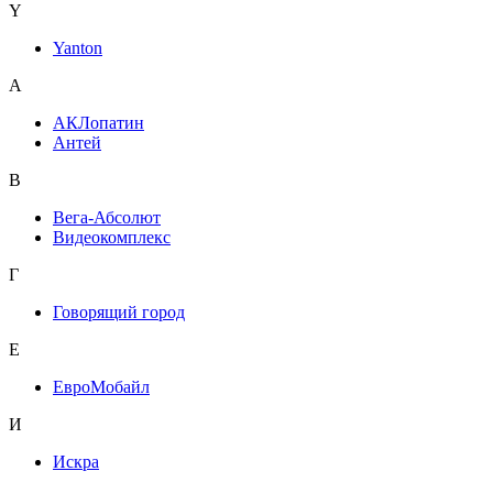
Y
Yanton
А
АКЛопатин
Антей
В
Вега-Абсолют
Видеокомплекс
Г
Говорящий город
Е
ЕвроМобайл
И
Искра