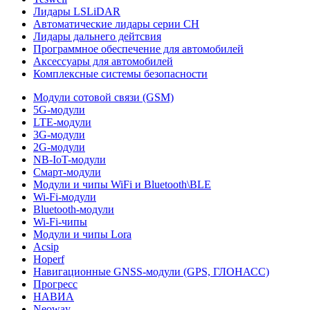
Лидары LSLiDAR
Автоматические лидары серии CH
Лидары дальнего дейтсвия
Программное обеспечение для автомобилей
Аксессуары для автомобилей
Комплексные системы безопасности
Модули сотовой связи (GSM)
5G-модули
LTE-модули
3G-модули
2G-модули
NB-IoT-модули
Смарт-модули
Модули и чипы WiFi и Bluetooth\BLE
Wi-Fi-модули
Bluetooth-модули
Wi-Fi-чипы
Модули и чипы Lora
Acsip
Hoperf
Навигационные GNSS-модули (GPS, ГЛОНАСС)
Прогресс
НАВИА
Neoway