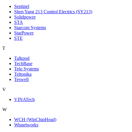
Sentinel
Shen Yang 213 Control Electrics (SY213)
Solidpower
STA
Starcom Systems
StarPower
STE
T
Talkpod
TechBase
Telo Systems
Teltonika
Teswell
V
VINATech
W
WCH (WinChipHead)
Wisnetworks