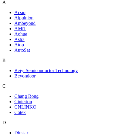
A
Acsip
Aipulnion
Ambeyond
AMiT
Aohua
Astra
Atop
AutoSat
B
Beiyi Semiconductor Technology
Beyondoor
C
Chang Rong
Cinterion
CNLINKO
Cotek
D
Dinstar