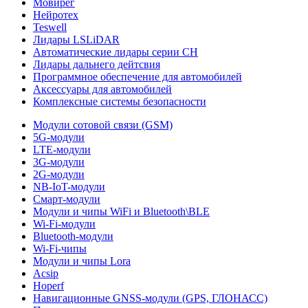
Мовирег
Нейротех
Teswell
Лидары LSLiDAR
Автоматические лидары серии CH
Лидары дальнего дейтсвия
Программное обеспечение для автомобилей
Аксессуары для автомобилей
Комплексные системы безопасности
Модули сотовой связи (GSM)
5G-модули
LTE-модули
3G-модули
2G-модули
NB-IoT-модули
Смарт-модули
Модули и чипы WiFi и Bluetooth\BLE
Wi-Fi-модули
Bluetooth-модули
Wi-Fi-чипы
Модули и чипы Lora
Acsip
Hoperf
Навигационные GNSS-модули (GPS, ГЛОНАСС)