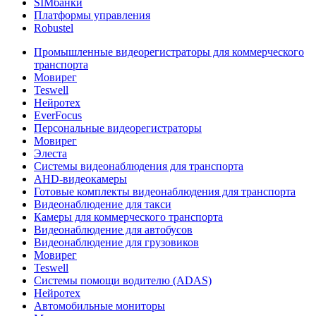
SIMбанки
Платформы управления
Robustel
Промышленные видеорегистраторы для коммерческого
транспорта
Мовирег
Teswell
Нейротех
EverFocus
Персональные видеорегистраторы
Мовирег
Элеста
Системы видеонаблюдения для транспорта
AHD-видеокамеры
Готовые комплекты видеонаблюдения для транспорта
Видеонаблюдение для такси
Камеры для коммерческого транспорта
Видеонаблюдение для автобусов
Видеонаблюдение для грузовиков
Мовирег
Teswell
Системы помощи водителю (ADAS)
Нейротех
Автомобильные мониторы