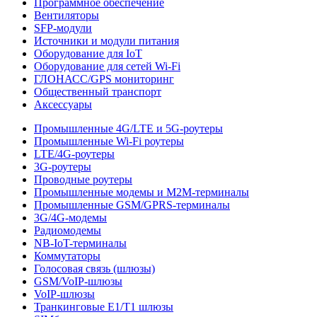
Программное обеспечение
Вентиляторы
SFP-модули
Источники и модули питания
Оборудование для IoT
Оборудование для сетей Wi-Fi
ГЛОНАСС/GPS мониторинг
Общественный транспорт
Аксессуары
Промышленные 4G/LTE и 5G-роутеры
Промышленные Wi-Fi роутеры
LTE/4G-роутеры
3G-роутеры
Проводные роутеры
Промышленные модемы и M2M-терминалы
Промышленные GSM/GPRS-терминалы
3G/4G-модемы
Радиомодемы
NB-IoT-терминалы
Коммутаторы
Голосовая связь (шлюзы)
GSM/VoIP-шлюзы
VoIP-шлюзы
Транкинговые E1/T1 шлюзы