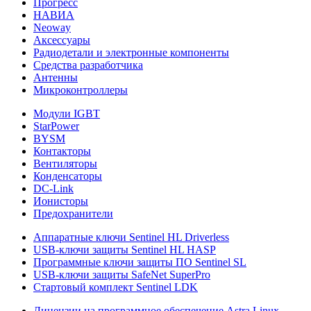
Прогресс
НАВИА
Neoway
Аксессуары
Радиодетали и электронные компоненты
Средства разработчика
Антенны
Микроконтроллеры
Модули IGBT
StarPower
BYSM
Контакторы
Вентиляторы
Конденсаторы
DC-Link
Ионисторы
Предохранители
Аппаратные ключи Sentinel HL Driverless
USB-ключи защиты Sentinel HL HASP
Программные ключи защиты ПО Sentinel SL
USB-ключи защиты SafeNet SuperPro
Стартовый комплект Sentinel LDK
Лицензии на программное обеспечение Astra Linux