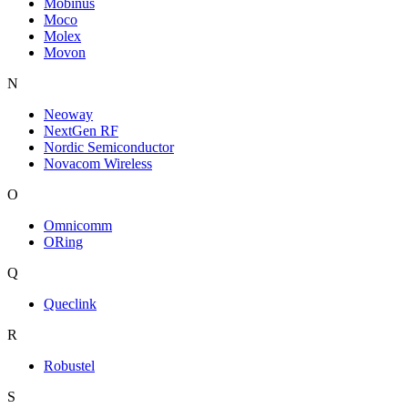
Mobinus
Moco
Molex
Movon
N
Neoway
NextGen RF
Nordic Semiconductor
Novacom Wireless
O
Omnicomm
ORing
Q
Queclink
R
Robustel
S