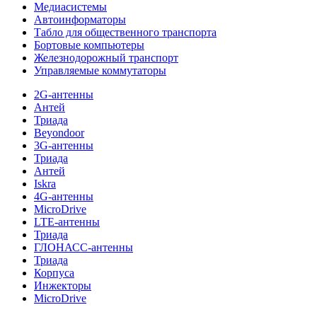
Медиасистемы
Автоинформаторы
Табло для общественного транспорта
Бортовые компьютеры
Железнодорожный транспорт
Управляемые коммутаторы
2G-антенны
Антей
Триада
Beyondoor
3G-антенны
Триада
Антей
Iskra
4G-антенны
MicroDrive
LTE-антенны
Триада
ГЛОНАСС-антенны
Триада
Корпуса
Инжекторы
MicroDrive