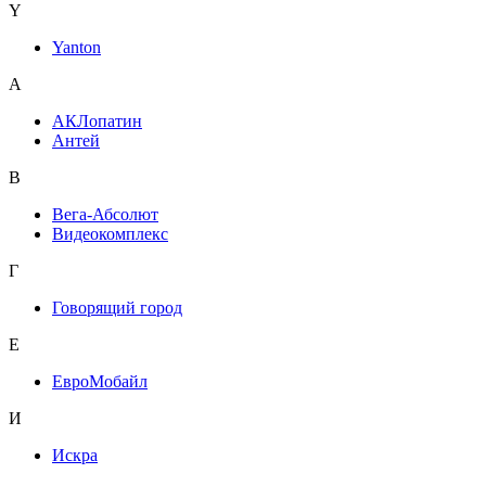
Y
Yanton
А
АКЛопатин
Антей
В
Вега-Абсолют
Видеокомплекс
Г
Говорящий город
Е
ЕвроМобайл
И
Искра