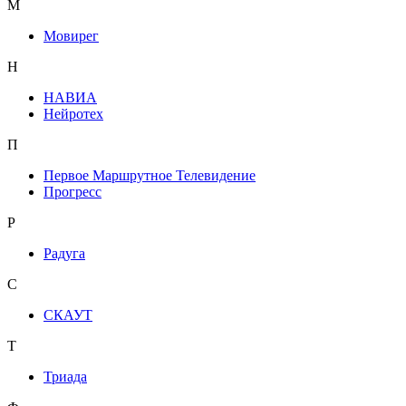
М
Мовирег
Н
НАВИА
Нейротех
П
Первое Маршрутное Телевидение
Прогресс
Р
Радуга
С
СКАУТ
Т
Триада