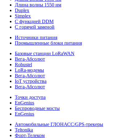
Длина волны 1550 нм
Duplex
Simplex
С функцией DDM
С горячей заменой
Источники питания
Промышленные блоки питания
Базовые станции LoRaWAN
Вега-Абсолют
Robustel
LoRa-модемы
Вега-Абсолют
IoT устройства
Вега-Абсолют
Точки доступа
EnGenius
Беспроводные мосты
EnGenius
Автомобильные ГЛОНАСС/GPS-трекеры
Teltonika
Форт-Телеком