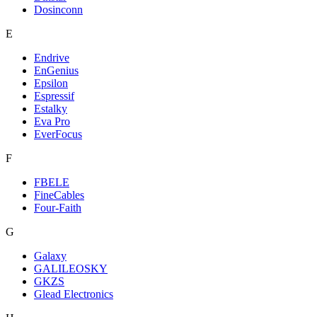
Dosinconn
E
Endrive
EnGenius
Epsilon
Espressif
Estalky
Eva Pro
EverFocus
F
FBELE
FineCables
Four-Faith
G
Galaxy
GALILEOSKY
GKZS
Glead Electronics