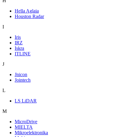
H
Hella Aglaia
Houston Radar
I
Iris
IRZ
Iskra
ITLINE
J
Jnicon
Jointech
L
LS LiDAR
M
MicroDrive
MIELTA
Mikroelektronika