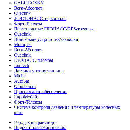
GALILEOSKY
Вега-Абсолют
Queclink
3G/ГЛОНАСС-терминалы
Форт-Телеком
Персональные ГЛОНАСС/GPS-трекеры
Queclink
Поисковые устройства/закладки
Мовирег
Вега-Абсолют
Queclink
ГЛОНАСС-пломбы
Jointech
Датчики уровня топлива
Mielta
AutoSat
Omnicomm
Программное обеспечение
ЕвроМобайл
Форт-Телеком
Система контроля давления и температуры колесных
шин
Городской транспорт
Подсчёт пассажиропотока