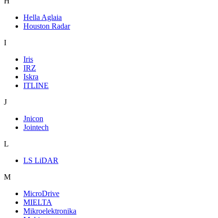
H
Hella Aglaia
Houston Radar
I
Iris
IRZ
Iskra
ITLINE
J
Jnicon
Jointech
L
LS LiDAR
M
MicroDrive
MIELTA
Mikroelektronika