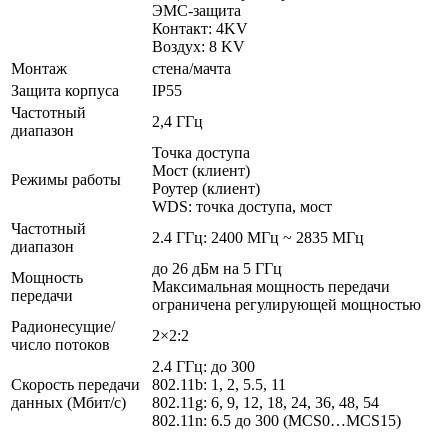
ЭМС-защита
Контакт: 4KV
Воздух: 8 KV
Монтаж
стена/мачта
Защита корпуса
IP55
Частотный
2,4 ГГц
диапазон
Точка доступа
Мост (клиент)
Режимы работы
Роутер (клиент)
WDS: точка доступа, мост
Частотный
2.4 ГГц: 2400 МГц ~ 2835 МГц
диапазон
до 26 дБм на 5 ГГц
Мощность
Максимальная мощность передачи
передачи
ограничена регулирующей мощностью
Радионесущие/
2×2:2
число потоков
2.4 ГГц: до 300
Скорость передачи
802.11b: 1, 2, 5.5, 11
данных (Мбит/с)
802.11g: 6, 9, 12, 18, 24, 36, 48, 54
802.11n: 6.5 до 300 (MCS0…MCS15)