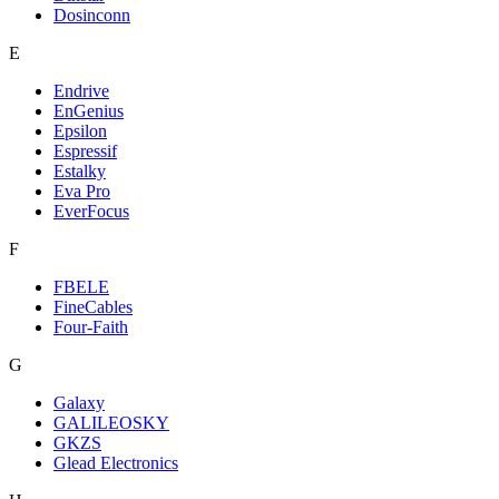
Dosinconn
E
Endrive
EnGenius
Epsilon
Espressif
Estalky
Eva Pro
EverFocus
F
FBELE
FineCables
Four-Faith
G
Galaxy
GALILEOSKY
GKZS
Glead Electronics