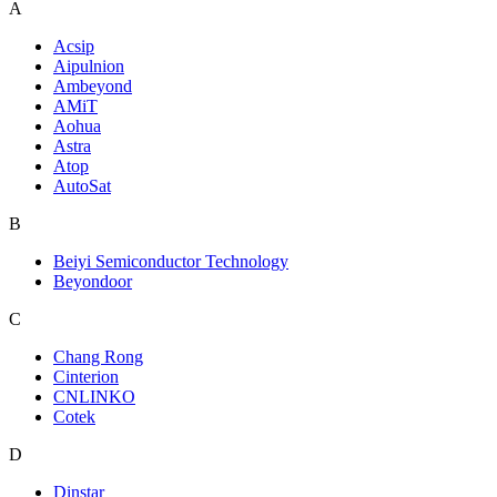
A
Acsip
Aipulnion
Ambeyond
AMiT
Aohua
Astra
Atop
AutoSat
B
Beiyi Semiconductor Technology
Beyondoor
C
Chang Rong
Cinterion
CNLINKO
Cotek
D
Dinstar