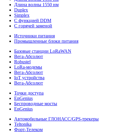
Длина волны 1550 нм
Duplex
Simplex
С функцией DDM
С горячей заменой
Источники питания
Промышленные блоки питания
Базовые станции LoRaWAN
Вега-Абсолют
Robustel
LoRa-модемы
Вега-Абсолют
IoT устройства
Вега-Абсолют
Точки доступа
EnGenius
Беспроводные мосты
EnGenius
Автомобильные ГЛОНАСС/GPS-трекеры
Teltonika
Форт-Телеком