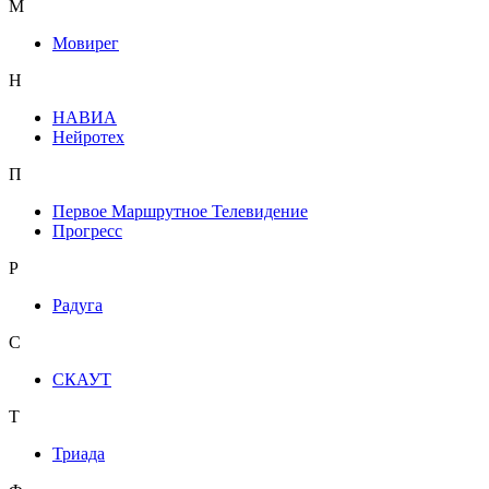
М
Мовирег
Н
НАВИА
Нейротех
П
Первое Маршрутное Телевидение
Прогресс
Р
Радуга
С
СКАУТ
Т
Триада