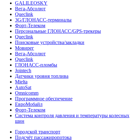
GALILEOSKY
Вега-Абсолют
Queclink
3G/ГЛОНАСС-терминалы
Форт-Телеком
Персональные ГЛОНАСС/GPS-трекеры
Queclink
Поисковые устройства/закладки
Мовирег
Вега-Абсолют
Queclink
ГЛОНАСС-пломбы
Jointech
Датчики уровня топлива
Mielta
AutoSat
Omnicomm
Программное обеспечение
ЕвроМобайл
Форт-Телеком
Система контроля давления и температуры колесных
шин
Городской транспорт
Подсчёт пассажиропотока