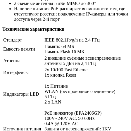
2 съёмные антенны 5 дБи MIMO до 360°
Наличие питания PoE расширяет возможности там, где
отсутствуют розетки; подключение IP-камеры или точки
доступа через 2-й порт.
Технические характеристики
Стандарт
IEEE 802.11b/g/n на 2,4 ГГц
Память: 64 МБ
Ёмкость памяти
Память Flash 16 МБ
2 внешние съёмные всенаправленные
Атненна
антенны 5 дБи на 2,4 ГГц
2x 10/100 Fast Ethernet
Интерфейсы
1x кнопка Reset
1x Питание
WLAN (беспроводное соединение)
Индикаторы LED
5 ГГц
2 x LAN
PoE инжектор (EPA2406GP)
100V~240V AC, 50-60Hz
0.4A @ 120V AC
Источник питания
Защита от перенапряжений: 1KV