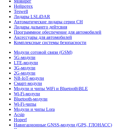
Мовирег
Нейротех
Teswell
Лидары LSLiDAR
Автоматические лидары серии CH
Лидары дальнего дейтсвия
Программное обеспечение для автомобилей
Аксессуары для автомобилей
Комплексные системы безопасности
Модули сотовой связи (GSM)
5G-модули
LTE-модули
3G-модули
2G-модули
NB-IoT-модули
Смарт-модули
Модули и чипы WiFi и Bluetooth\BLE
Wi-Fi-модули
Bluetooth-модули
Wi-Fi-чипы
Модули и чипы Lora
Acsip
Hoperf
Навигационные GNSS-модули (GPS, ГЛОНАСС)