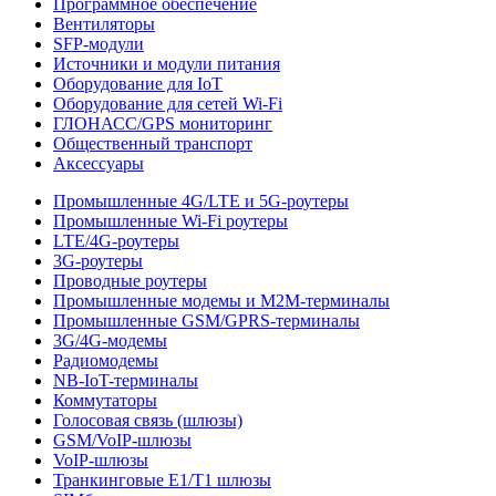
Программное обеспечение
Вентиляторы
SFP-модули
Источники и модули питания
Оборудование для IoT
Оборудование для сетей Wi-Fi
ГЛОНАСС/GPS мониторинг
Общественный транспорт
Аксессуары
Промышленные 4G/LTE и 5G-роутеры
Промышленные Wi-Fi роутеры
LTE/4G-роутеры
3G-роутеры
Проводные роутеры
Промышленные модемы и M2M-терминалы
Промышленные GSM/GPRS-терминалы
3G/4G-модемы
Радиомодемы
NB-IoT-терминалы
Коммутаторы
Голосовая связь (шлюзы)
GSM/VoIP-шлюзы
VoIP-шлюзы
Транкинговые E1/T1 шлюзы