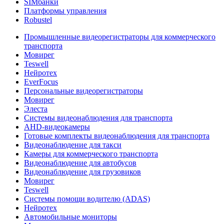
SIMбанки
Платформы управления
Robustel
Промышленные видеорегистраторы для коммерческого
транспорта
Мовирег
Teswell
Нейротех
EverFocus
Персональные видеорегистраторы
Мовирег
Элеста
Системы видеонаблюдения для транспорта
AHD-видеокамеры
Готовые комплекты видеонаблюдения для транспорта
Видеонаблюдение для такси
Камеры для коммерческого транспорта
Видеонаблюдение для автобусов
Видеонаблюдение для грузовиков
Мовирег
Teswell
Системы помощи водителю (ADAS)
Нейротех
Автомобильные мониторы