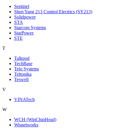
Sentinel
Shen Yang 213 Control Electrics (SY213)
Solidpower
STA
Starcom Systems
StarPower
STE
T
Talkpod
TechBase
Telo Systems
Teltonika
Teswell
V
VINATech
W
WCH (WinChipHead)
Wisnetworks