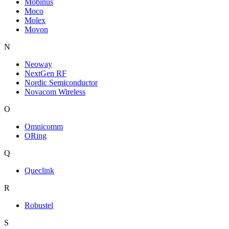
Mobinus
Moco
Molex
Movon
N
Neoway
NextGen RF
Nordic Semiconductor
Novacom Wireless
O
Omnicomm
ORing
Q
Queclink
R
Robustel
S