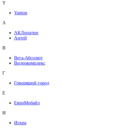
Y
Yanton
А
АКЛопатин
Антей
В
Вега-Абсолют
Видеокомплекс
Г
Говорящий город
Е
ЕвроМобайл
И
Искра