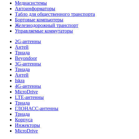
Медиасистемы
Автоинформаторы
Табло для общественного транспорта
Бортовые компьютеры
Железнодорожный транспорт
Управляемые коммутаторы
2G-антенны
Антей
Триада
Beyondoor
3G-антенны
Триада
Антей
Iskra
4G-антенны
MicroDrive
LTE-антенны
Триада
ГЛОНАСС-антенны
Триада
Корпуса
Инжекторы
MicroDrive