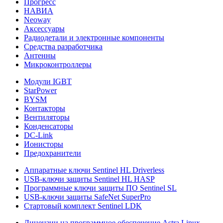
Прогресс
НАВИА
Neoway
Аксессуары
Радиодетали и электронные компоненты
Средства разработчика
Антенны
Микроконтроллеры
Модули IGBT
StarPower
BYSM
Контакторы
Вентиляторы
Конденсаторы
DC-Link
Ионисторы
Предохранители
Аппаратные ключи Sentinel HL Driverless
USB-ключи защиты Sentinel HL HASP
Программные ключи защиты ПО Sentinel SL
USB-ключи защиты SafeNet SuperPro
Стартовый комплект Sentinel LDK
Лицензии на программное обеспечение Astra Linux