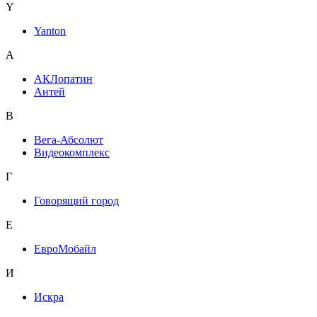
Y
Yanton
А
АКЛопатин
Антей
В
Вега-Абсолют
Видеокомплекс
Г
Говорящий город
Е
ЕвроМобайл
И
Искра