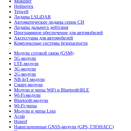
Мовирег
Нейротех
Teswell
Лидары LSLiDAR
Автоматические лидары серии CH
Лидары дальнего дейтсвия
Программное обеспечение для автомобилей
Аксессуары для автомобилей
Комплексные системы безопасности
Модули сотовой связи (GSM)
5G-модули
LTE-модули
3G-модули
2G-модули
NB-IoT-модули
Смарт-модули
Модули и чипы WiFi и Bluetooth\BLE
Wi-Fi-модули
Bluetooth-модули
Wi-Fi-чипы
Модули и чипы Lora
Acsip
Hoperf
Навигационные GNSS-модули (GPS, ГЛОНАСС)