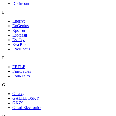
Dosinconn
E
Endrive
EnGenius
Epsilon
Espressif
Estalky
Eva Pro
EverFocus
F
FBELE
FineCables
Four-Faith
G
Galaxy
GALILEOSKY
GKZS
Glead Electronics