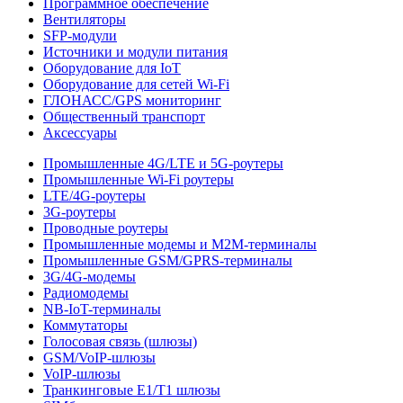
Программное обеспечение
Вентиляторы
SFP-модули
Источники и модули питания
Оборудование для IoT
Оборудование для сетей Wi-Fi
ГЛОНАСС/GPS мониторинг
Общественный транспорт
Аксессуары
Промышленные 4G/LTE и 5G-роутеры
Промышленные Wi-Fi роутеры
LTE/4G-роутеры
3G-роутеры
Проводные роутеры
Промышленные модемы и M2M-терминалы
Промышленные GSM/GPRS-терминалы
3G/4G-модемы
Радиомодемы
NB-IoT-терминалы
Коммутаторы
Голосовая связь (шлюзы)
GSM/VoIP-шлюзы
VoIP-шлюзы
Транкинговые E1/T1 шлюзы