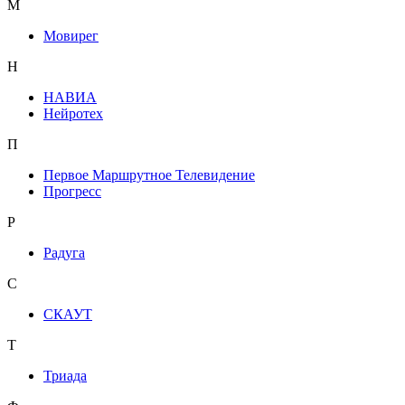
М
Мовирег
Н
НАВИА
Нейротех
П
Первое Маршрутное Телевидение
Прогресс
Р
Радуга
С
СКАУТ
Т
Триада