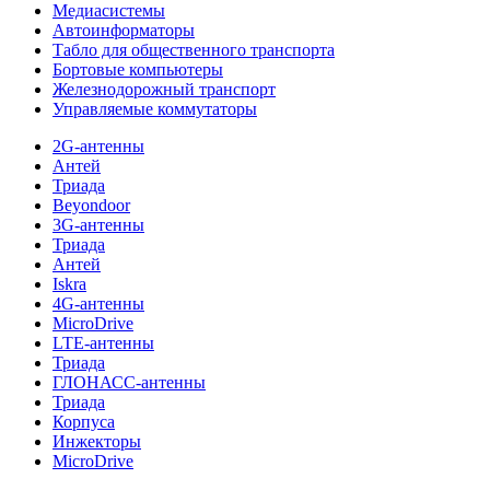
Медиасистемы
Автоинформаторы
Табло для общественного транспорта
Бортовые компьютеры
Железнодорожный транспорт
Управляемые коммутаторы
2G-антенны
Антей
Триада
Beyondoor
3G-антенны
Триада
Антей
Iskra
4G-антенны
MicroDrive
LTE-антенны
Триада
ГЛОНАСС-антенны
Триада
Корпуса
Инжекторы
MicroDrive