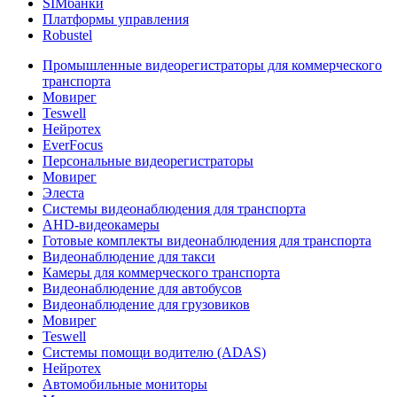
SIMбанки
Платформы управления
Robustel
Промышленные видеорегистраторы для коммерческого
транспорта
Мовирег
Teswell
Нейротех
EverFocus
Персональные видеорегистраторы
Мовирег
Элеста
Системы видеонаблюдения для транспорта
AHD-видеокамеры
Готовые комплекты видеонаблюдения для транспорта
Видеонаблюдение для такси
Камеры для коммерческого транспорта
Видеонаблюдение для автобусов
Видеонаблюдение для грузовиков
Мовирег
Teswell
Системы помощи водителю (ADAS)
Нейротех
Автомобильные мониторы