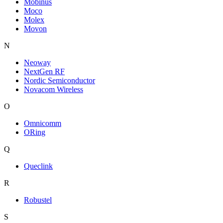
Mobinus
Moco
Molex
Movon
N
Neoway
NextGen RF
Nordic Semiconductor
Novacom Wireless
O
Omnicomm
ORing
Q
Queclink
R
Robustel
S