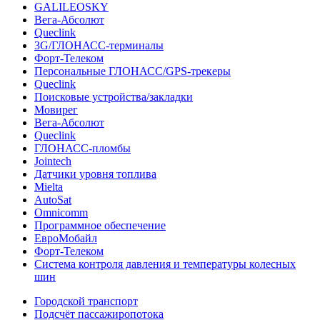
GALILEOSKY
Вега-Абсолют
Queclink
3G/ГЛОНАСС-терминалы
Форт-Телеком
Персональные ГЛОНАСС/GPS-трекеры
Queclink
Поисковые устройства/закладки
Мовирег
Вега-Абсолют
Queclink
ГЛОНАСС-пломбы
Jointech
Датчики уровня топлива
Mielta
AutoSat
Omnicomm
Программное обеспечение
ЕвроМобайл
Форт-Телеком
Система контроля давления и температуры колесных
шин
Городской транспорт
Подсчёт пассажиропотока