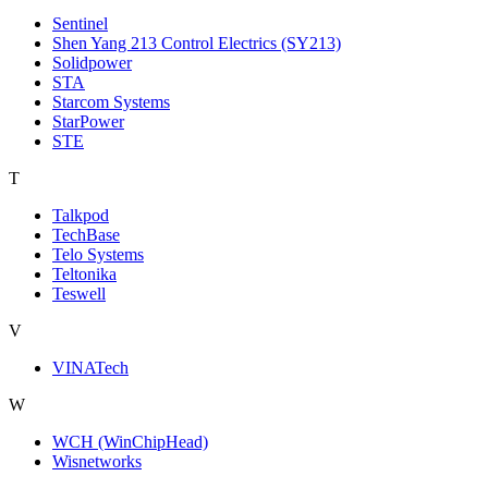
Sentinel
Shen Yang 213 Control Electrics (SY213)
Solidpower
STA
Starcom Systems
StarPower
STE
T
Talkpod
TechBase
Telo Systems
Teltonika
Teswell
V
VINATech
W
WCH (WinChipHead)
Wisnetworks