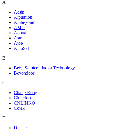
A
Acsip
Aipulnion
Ambeyond
AMiT
Aohua
Astra
Atop
AutoSat
B
Beiyi Semiconductor Technology
Beyondoor
C
Chang Rong
Cinterion
CNLINKO
Cotek
D
Dinstar