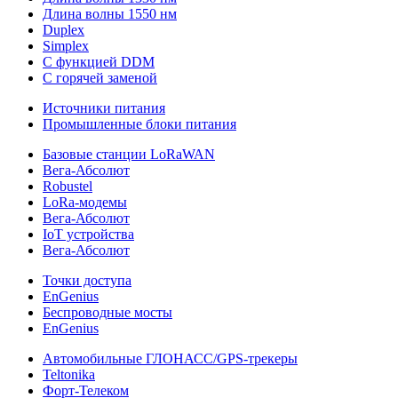
Длина волны 1550 нм
Duplex
Simplex
С функцией DDM
С горячей заменой
Источники питания
Промышленные блоки питания
Базовые станции LoRaWAN
Вега-Абсолют
Robustel
LoRa-модемы
Вега-Абсолют
IoT устройства
Вега-Абсолют
Точки доступа
EnGenius
Беспроводные мосты
EnGenius
Автомобильные ГЛОНАСС/GPS-трекеры
Teltonika
Форт-Телеком