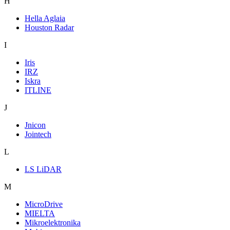
H
Hella Aglaia
Houston Radar
I
Iris
IRZ
Iskra
ITLINE
J
Jnicon
Jointech
L
LS LiDAR
M
MicroDrive
MIELTA
Mikroelektronika