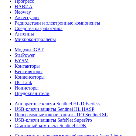
Прогресс
НАВИА
Neoway
Аксессуары
Радиодетали и электронные компоненты
Средства разработчика
Антенны
Микроконтроллеры
Модули IGBT
StarPower
BYSM
Контакторы
Вентиляторы
Конденсаторы
DC-Link
Ионисторы
Предохранители
Аппаратные ключи Sentinel HL Driverless
USB-ключи защиты Sentinel HL HASP
Программные ключи защиты ПО Sentinel SL
USB-ключи защиты SafeNet SuperPro
Стартовый комплект Sentinel LDK
Лицензии на программное обеспечение Astra Linux