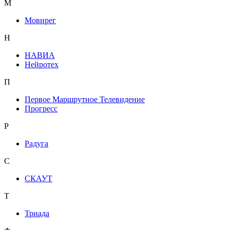
М
Мовирег
Н
НАВИА
Нейротех
П
Первое Маршрутное Телевидение
Прогресс
Р
Радуга
С
СКАУТ
Т
Триада