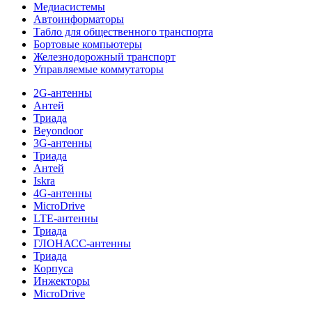
Медиасистемы
Автоинформаторы
Табло для общественного транспорта
Бортовые компьютеры
Железнодорожный транспорт
Управляемые коммутаторы
2G-антенны
Антей
Триада
Beyondoor
3G-антенны
Триада
Антей
Iskra
4G-антенны
MicroDrive
LTE-антенны
Триада
ГЛОНАСС-антенны
Триада
Корпуса
Инжекторы
MicroDrive