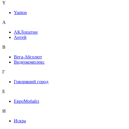
Y
Yanton
А
АКЛопатин
Антей
В
Вега-Абсолют
Видеокомплекс
Г
Говорящий город
Е
ЕвроМобайл
И
Искра