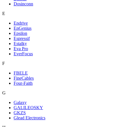
Dosinconn
E
Endrive
EnGenius
Epsilon
Espressif
Estalky
Eva Pro
EverFocus
F
FBELE
FineCables
Four-Faith
G
Galaxy
GALILEOSKY
GKZS
Glead Electronics