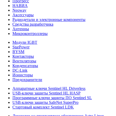
Прогресс
НАВИА
Neoway
Аксессуары
Радиодетали и электронные компоненты
Средства разработчика
Антенны
Микроконтроллеры
Модули IGBT
StarPower
BYSM
Контакторы
Вентиляторы
Конденсаторы
DC-Link
Ионисторы
Предохранители
Аппаратные ключи Sentinel HL Driverless
USB-ключи защиты Sentinel HL HASP
Программные ключи защиты ПО Sentinel SL
USB-ключи защиты SafeNet SuperPro
Стартовый комплект Sentinel LDK
Лицензии на программное обеспечение Astra Linux