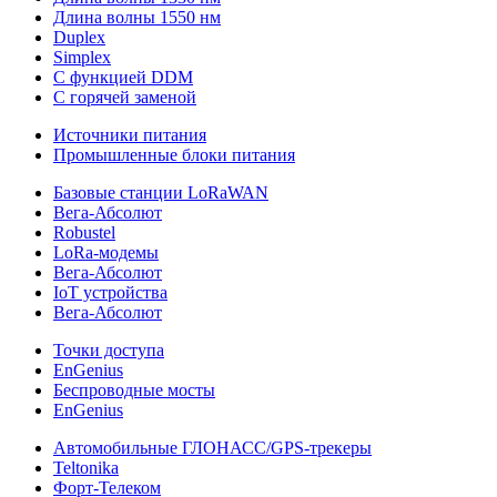
Длина волны 1550 нм
Duplex
Simplex
С функцией DDM
С горячей заменой
Источники питания
Промышленные блоки питания
Базовые станции LoRaWAN
Вега-Абсолют
Robustel
LoRa-модемы
Вега-Абсолют
IoT устройства
Вега-Абсолют
Точки доступа
EnGenius
Беспроводные мосты
EnGenius
Автомобильные ГЛОНАСС/GPS-трекеры
Teltonika
Форт-Телеком