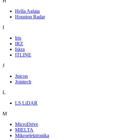
H
Hella Aglaia
Houston Radar
I
Iris
IRZ
Iskra
ITLINE
J
Jnicon
Jointech
L
LS LiDAR
M
MicroDrive
MIELTA
Mikroelektronika