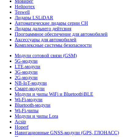
Мовирег
Нейротех
Teswell
Лидары LSLiDAR
Автоматические лидары серии CH
Лидары дальнего дейтсвия
Программное обеспечение для автомобилей
Аксессуары для автомобилей
Комплексные системы безопасности
Модули сотовой связи (GSM)
5G-модули
LTE-модули
3G-модули
2G-модули
NB-IoT-модули
Смарт-модули
Модули и чипы WiFi и Bluetooth\BLE
Wi-Fi-модули
Bluetooth-модули
Wi-Fi-чипы
Модули и чипы Lora
Acsip
Hoperf
Навигационные GNSS-модули (GPS, ГЛОНАСС)