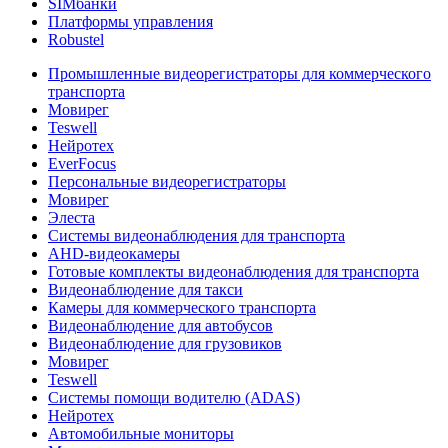
SIMбанки
Платформы управления
Robustel
Промышленные видеорегистраторы для коммерческого
транспорта
Мовирег
Teswell
Нейротех
EverFocus
Персональные видеорегистраторы
Мовирег
Элеста
Системы видеонаблюдения для транспорта
AHD-видеокамеры
Готовые комплекты видеонаблюдения для транспорта
Видеонаблюдение для такси
Камеры для коммерческого транспорта
Видеонаблюдение для автобусов
Видеонаблюдение для грузовиков
Мовирег
Teswell
Системы помощи водителю (ADAS)
Нейротех
Автомобильные мониторы