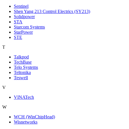
Sentinel
Shen Yang 213 Control Electrics (SY213)
Solidpower
STA
Starcom Systems
StarPower
STE
T
Talkpod
TechBase
Telo Systems
Teltonika
Teswell
V
VINATech
W
WCH (WinChipHead)
Wisnetworks