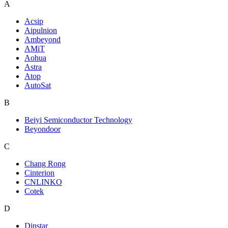
A
Acsip
Aipulnion
Ambeyond
AMiT
Aohua
Astra
Atop
AutoSat
B
Beiyi Semiconductor Technology
Beyondoor
C
Chang Rong
Cinterion
CNLINKO
Cotek
D
Dinstar