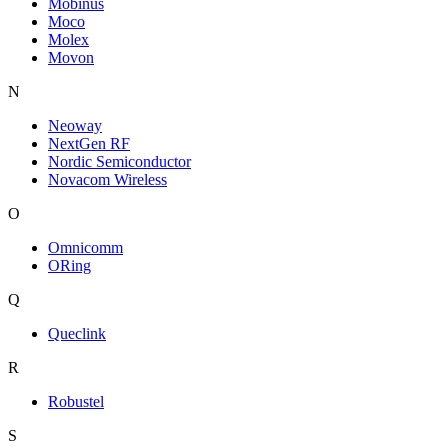
Mobinus
Moco
Molex
Movon
N
Neoway
NextGen RF
Nordic Semiconductor
Novacom Wireless
O
Omnicomm
ORing
Q
Queclink
R
Robustel
S