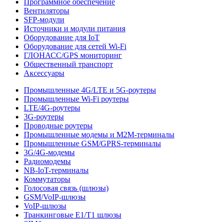
Программное обеспечение
Вентиляторы
SFP-модули
Источники и модули питания
Оборудование для IoT
Оборудование для сетей Wi-Fi
ГЛОНАСС/GPS мониторинг
Общественный транспорт
Аксессуары
Промышленные 4G/LTE и 5G-роутеры
Промышленные Wi-Fi роутеры
LTE/4G-роутеры
3G-роутеры
Проводные роутеры
Промышленные модемы и M2M-терминалы
Промышленные GSM/GPRS-терминалы
3G/4G-модемы
Радиомодемы
NB-IoT-терминалы
Коммутаторы
Голосовая связь (шлюзы)
GSM/VoIP-шлюзы
VoIP-шлюзы
Транкинговые E1/T1 шлюзы