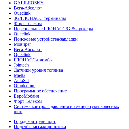
GALILEOSKY
Вега-Абсолют
Queclink
3G/ГЛОНАСС-терминалы
Форт-Телеком
Персональные ГЛОНАСС/GPS-трекеры
Queclink
Поисковые устройства/закладки
Мовирег
Вега-Абсолют
Queclink
ГЛОНАСС-пломбы
Jointech
Датчики уровня топлива
Mielta
AutoSat
Omnicomm
Программное обеспечение
ЕвроМобайл
Форт-Телеком
Система контроля давления и температуры колесных
шин
Городской транспорт
Подсчёт пассажиропотока