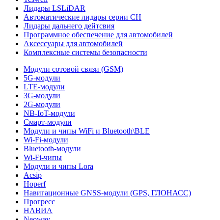
Лидары LSLiDAR
Автоматические лидары серии CH
Лидары дальнего дейтсвия
Программное обеспечение для автомобилей
Аксессуары для автомобилей
Комплексные системы безопасности
Модули сотовой связи (GSM)
5G-модули
LTE-модули
3G-модули
2G-модули
NB-IoT-модули
Смарт-модули
Модули и чипы WiFi и Bluetooth\BLE
Wi-Fi-модули
Bluetooth-модули
Wi-Fi-чипы
Модули и чипы Lora
Acsip
Hoperf
Навигационные GNSS-модули (GPS, ГЛОНАСС)
Прогресс
НАВИА
Neoway