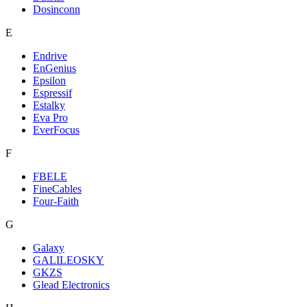
Dosinconn
E
Endrive
EnGenius
Epsilon
Espressif
Estalky
Eva Pro
EverFocus
F
FBELE
FineCables
Four-Faith
G
Galaxy
GALILEOSKY
GKZS
Glead Electronics