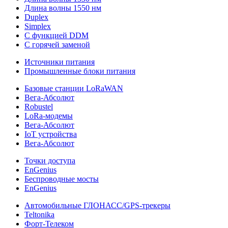
Длина волны 1550 нм
Duplex
Simplex
С функцией DDM
С горячей заменой
Источники питания
Промышленные блоки питания
Базовые станции LoRaWAN
Вега-Абсолют
Robustel
LoRa-модемы
Вега-Абсолют
IoT устройства
Вега-Абсолют
Точки доступа
EnGenius
Беспроводные мосты
EnGenius
Автомобильные ГЛОНАСС/GPS-трекеры
Teltonika
Форт-Телеком