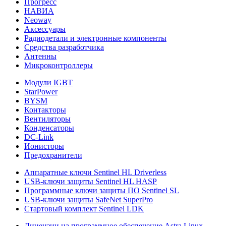
Прогресс
НАВИА
Neoway
Аксессуары
Радиодетали и электронные компоненты
Средства разработчика
Антенны
Микроконтроллеры
Модули IGBT
StarPower
BYSM
Контакторы
Вентиляторы
Конденсаторы
DC-Link
Ионисторы
Предохранители
Аппаратные ключи Sentinel HL Driverless
USB-ключи защиты Sentinel HL HASP
Программные ключи защиты ПО Sentinel SL
USB-ключи защиты SafeNet SuperPro
Стартовый комплект Sentinel LDK
Лицензии на программное обеспечение Astra Linux