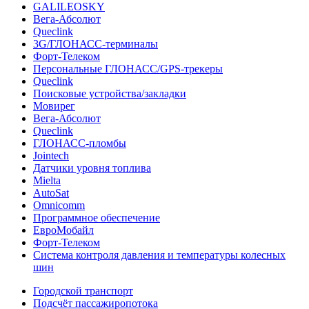
GALILEOSKY
Вега-Абсолют
Queclink
3G/ГЛОНАСС-терминалы
Форт-Телеком
Персональные ГЛОНАСС/GPS-трекеры
Queclink
Поисковые устройства/закладки
Мовирег
Вега-Абсолют
Queclink
ГЛОНАСС-пломбы
Jointech
Датчики уровня топлива
Mielta
AutoSat
Omnicomm
Программное обеспечение
ЕвроМобайл
Форт-Телеком
Система контроля давления и температуры колесных
шин
Городской транспорт
Подсчёт пассажиропотока