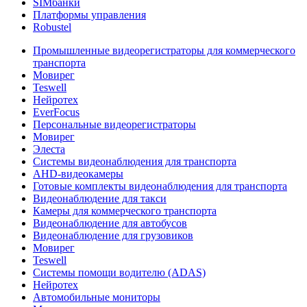
SIMбанки
Платформы управления
Robustel
Промышленные видеорегистраторы для коммерческого
транспорта
Мовирег
Teswell
Нейротех
EverFocus
Персональные видеорегистраторы
Мовирег
Элеста
Системы видеонаблюдения для транспорта
AHD-видеокамеры
Готовые комплекты видеонаблюдения для транспорта
Видеонаблюдение для такси
Камеры для коммерческого транспорта
Видеонаблюдение для автобусов
Видеонаблюдение для грузовиков
Мовирег
Teswell
Системы помощи водителю (ADAS)
Нейротех
Автомобильные мониторы