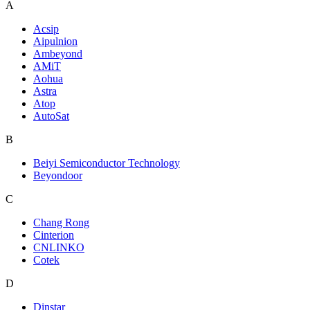
A
Acsip
Aipulnion
Ambeyond
AMiT
Aohua
Astra
Atop
AutoSat
B
Beiyi Semiconductor Technology
Beyondoor
C
Chang Rong
Cinterion
CNLINKO
Cotek
D
Dinstar