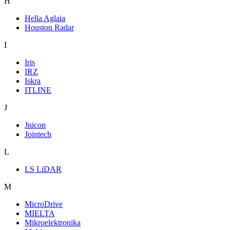
H
Hella Aglaia
Houston Radar
I
Iris
IRZ
Iskra
ITLINE
J
Jnicon
Jointech
L
LS LiDAR
M
MicroDrive
MIELTA
Mikroelektronika