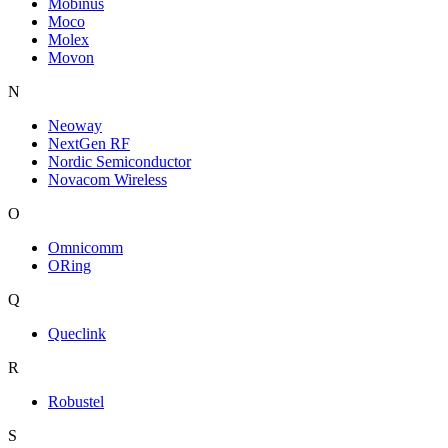
Mobinus
Moco
Molex
Movon
N
Neoway
NextGen RF
Nordic Semiconductor
Novacom Wireless
O
Omnicomm
ORing
Q
Queclink
R
Robustel
S