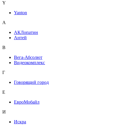
Y
Yanton
А
АКЛопатин
Антей
В
Вега-Абсолют
Видеокомплекс
Г
Говорящий город
Е
ЕвроМобайл
И
Искра