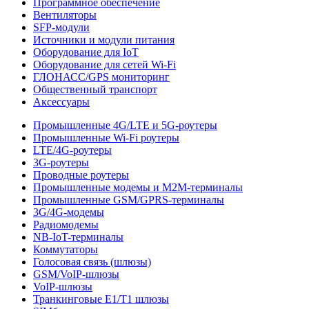
Программное обеспечение
Вентиляторы
SFP-модули
Источники и модули питания
Оборудование для IoT
Оборудование для сетей Wi-Fi
ГЛОНАСС/GPS мониторинг
Общественный транспорт
Аксессуары
Промышленные 4G/LTE и 5G-роутеры
Промышленные Wi-Fi роутеры
LTE/4G-роутеры
3G-роутеры
Проводные роутеры
Промышленные модемы и M2M-терминалы
Промышленные GSM/GPRS-терминалы
3G/4G-модемы
Радиомодемы
NB-IoT-терминалы
Коммутаторы
Голосовая связь (шлюзы)
GSM/VoIP-шлюзы
VoIP-шлюзы
Транкинговые E1/T1 шлюзы