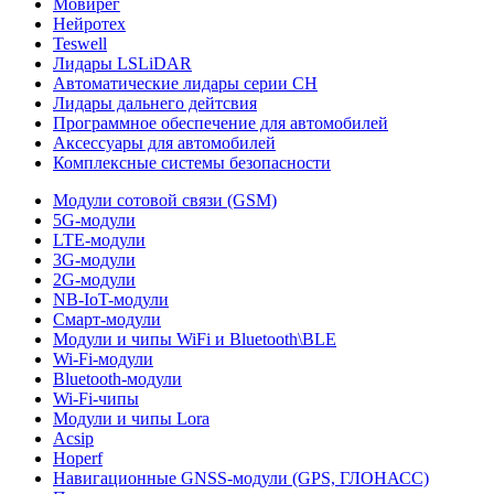
Мовирег
Нейротех
Teswell
Лидары LSLiDAR
Автоматические лидары серии CH
Лидары дальнего дейтсвия
Программное обеспечение для автомобилей
Аксессуары для автомобилей
Комплексные системы безопасности
Модули сотовой связи (GSM)
5G-модули
LTE-модули
3G-модули
2G-модули
NB-IoT-модули
Смарт-модули
Модули и чипы WiFi и Bluetooth\BLE
Wi-Fi-модули
Bluetooth-модули
Wi-Fi-чипы
Модули и чипы Lora
Acsip
Hoperf
Навигационные GNSS-модули (GPS, ГЛОНАСС)