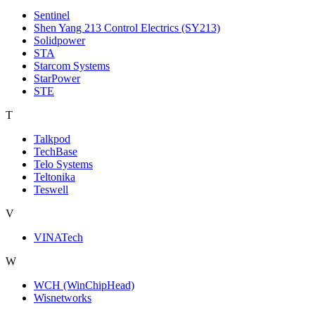
Sentinel
Shen Yang 213 Control Electrics (SY213)
Solidpower
STA
Starcom Systems
StarPower
STE
T
Talkpod
TechBase
Telo Systems
Teltonika
Teswell
V
VINATech
W
WCH (WinChipHead)
Wisnetworks