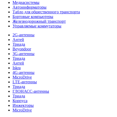
Медиасистемы
Автоинформаторы
Табло для общественного транспорта
Бортовые компьютеры
Железнодорожный транспорт
Управляемые коммутаторы
2G-антенны
Антей
Триада
Beyondoor
3G-антенны
Триада
Антей
Iskra
4G-антенны
MicroDrive
LTE-антенны
Триада
ГЛОНАСС-антенны
Триада
Корпуса
Инжекторы
MicroDrive