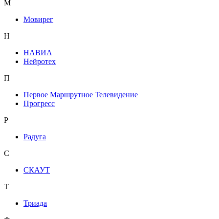
М
Мовирег
Н
НАВИА
Нейротех
П
Первое Маршрутное Телевидение
Прогресс
Р
Радуга
С
СКАУТ
Т
Триада