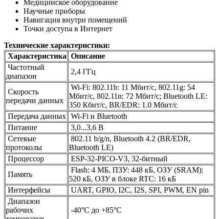
Медицинское оборудование
Научные приборы
Навигация внутри помещений
Точки доступа в Интернет
Технические характеристики:
Характеристика
Описание
Частотный
2,4 ГГц
диапазон
Wi-Fi: 802.11b: 11 Мбит/с, 802.11g: 54
Скорость
Мбит/с, 802.11n: 72 Мбит/с; Bluetooth LE:
передачи данных
350 Кбит/с, BR/EDR: 1.0 Мбит/с
Передача данных
Wi-Fi и Bluetooth
Питание
3,0...3,6 В
Сетевые
802.11 b/g/n, Bluetooth 4.2 (BR/EDR,
протоколы
Bluetooth LE)
Процессор
ESP-32-PICO-V3, 32-битный
Flash: 4 МБ, ПЗУ: 448 кБ, ОЗУ (SRAM):
Память
520 кБ, ОЗУ в блоке RTC: 16 кБ
Интерфейсы
UART, GPIO, I2C, I2S, SPI, PWM, EN pin
Диапазон
рабочих
-40°C до +85°C
температур