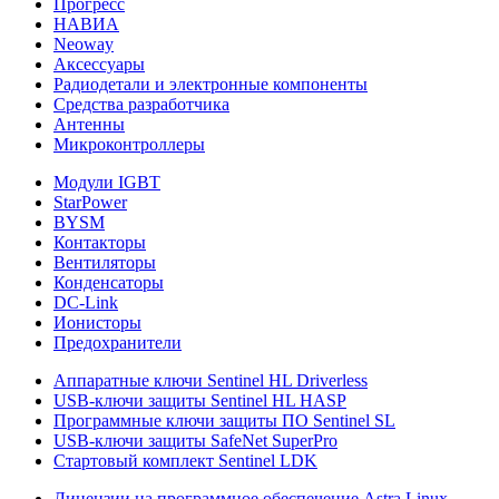
Прогресс
НАВИА
Neoway
Аксессуары
Радиодетали и электронные компоненты
Средства разработчика
Антенны
Микроконтроллеры
Модули IGBT
StarPower
BYSM
Контакторы
Вентиляторы
Конденсаторы
DC-Link
Ионисторы
Предохранители
Аппаратные ключи Sentinel HL Driverless
USB-ключи защиты Sentinel HL HASP
Программные ключи защиты ПО Sentinel SL
USB-ключи защиты SafeNet SuperPro
Стартовый комплект Sentinel LDK
Лицензии на программное обеспечение Astra Linux