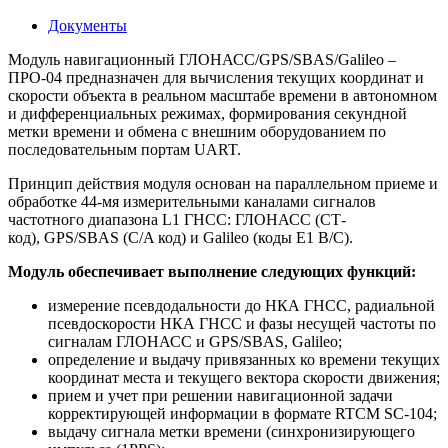
Документы
Модуль навигационный ГЛОНАСС/GPS/SBAS/Galileo –
ПРО-04 предназначен для вычисления текущих координат и
скорости объекта в реальном масштабе времени в автономном
и дифференциальных режимах, формирования секундной
метки времени и обмена с внешним оборудованием по
последовательным портам UART.
Принцип действия модуля основан на параллельном приеме и
обработке 44-мя измерительными каналами сигналов
частотного диапазона L1 ГНСС: ГЛОНАСС (CТ-
код), GPS/SBAS (C/A код) и Galileo (коды E1 B/C).
Модуль обеспечивает выполнение следующих функций:
измерение псевдодальности до НКА ГНСС, радиальной
псевдоскорости НКА ГНСС и фазы несущей частоты по
сигналам ГЛОНАСС и GPS/SBAS, Galileo;
определение и выдачу привязанных ко времени текущих
координат места и текущего вектора скорости движения;
прием и учет при решении навигационной задачи
корректирующей информации в формате RTCM SC-104;
выдачу сигнала метки времени (синхронизирующего