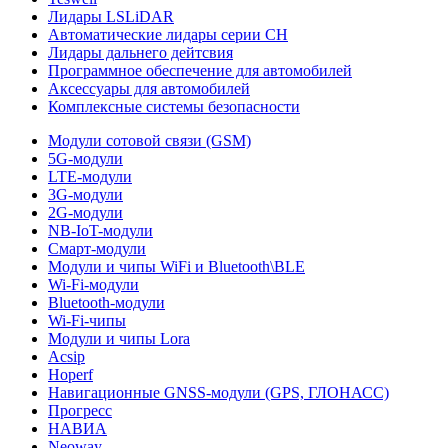
Лидары LSLiDAR
Автоматические лидары серии CH
Лидары дальнего дейтсвия
Программное обеспечение для автомобилей
Аксессуары для автомобилей
Комплексные системы безопасности
Модули сотовой связи (GSM)
5G-модули
LTE-модули
3G-модули
2G-модули
NB-IoT-модули
Смарт-модули
Модули и чипы WiFi и Bluetooth\BLE
Wi-Fi-модули
Bluetooth-модули
Wi-Fi-чипы
Модули и чипы Lora
Acsip
Hoperf
Навигационные GNSS-модули (GPS, ГЛОНАСС)
Прогресс
НАВИА
Neoway