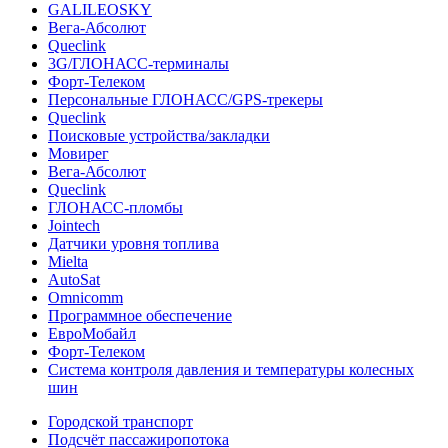
GALILEOSKY
Вега-Абсолют
Queclink
3G/ГЛОНАСС-терминалы
Форт-Телеком
Персональные ГЛОНАСС/GPS-трекеры
Queclink
Поисковые устройства/закладки
Мовирег
Вега-Абсолют
Queclink
ГЛОНАСС-пломбы
Jointech
Датчики уровня топлива
Mielta
AutoSat
Omnicomm
Программное обеспечение
ЕвроМобайл
Форт-Телеком
Система контроля давления и температуры колесных
шин
Городской транспорт
Подсчёт пассажиропотока