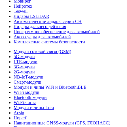
Мовирег
Нейротех
Teswell
Лидары LSLiDAR
Автоматические лидары серии CH
Лидары дальнего дейтсвия
Программное обеспечение для автомобилей
Аксессуары для автомобилей
Комплексные системы безопасности
Модули сотовой связи (GSM)
5G-модули
LTE-модули
3G-модули
2G-модули
NB-IoT-модули
Смарт-модули
Модули и чипы WiFi и Bluetooth\BLE
Wi-Fi-модули
Bluetooth-модули
Wi-Fi-чипы
Модули и чипы Lora
Acsip
Hoperf
Навигационные GNSS-модули (GPS, ГЛОНАСС)