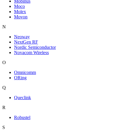
Mobinus
Moco
Molex
Movon
N
Neoway
NextGen RF
Nordic Semiconductor
Novacom Wireless
O
Omnicomm
ORing
Q
Queclink
R
Robustel
S