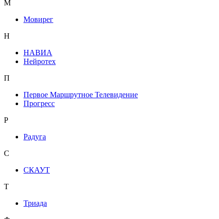
М
Мовирег
Н
НАВИА
Нейротех
П
Первое Маршрутное Телевидение
Прогресс
Р
Радуга
С
СКАУТ
Т
Триада