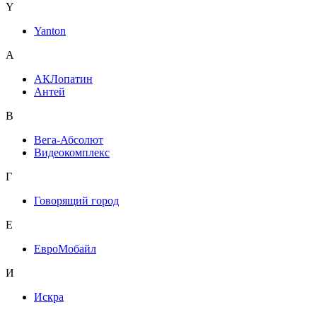
Y
Yanton
А
АКЛопатин
Антей
В
Вега-Абсолют
Видеокомплекс
Г
Говорящий город
Е
ЕвроМобайл
И
Искра