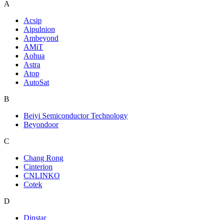
A
Acsip
Aipulnion
Ambeyond
AMiT
Aohua
Astra
Atop
AutoSat
B
Beiyi Semiconductor Technology
Beyondoor
C
Chang Rong
Cinterion
CNLINKO
Cotek
D
Dinstar