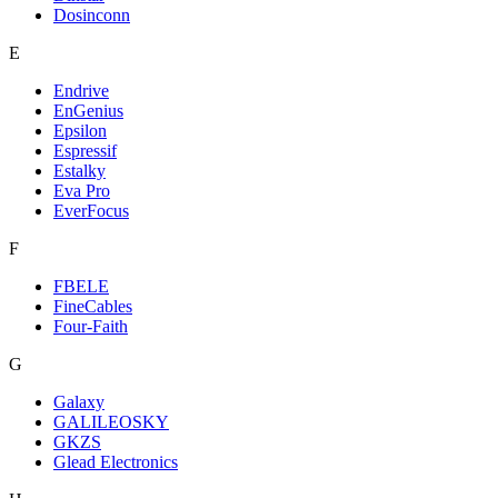
Dosinconn
E
Endrive
EnGenius
Epsilon
Espressif
Estalky
Eva Pro
EverFocus
F
FBELE
FineCables
Four-Faith
G
Galaxy
GALILEOSKY
GKZS
Glead Electronics