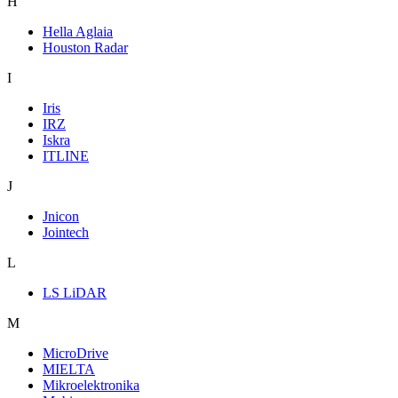
H
Hella Aglaia
Houston Radar
I
Iris
IRZ
Iskra
ITLINE
J
Jnicon
Jointech
L
LS LiDAR
M
MicroDrive
MIELTA
Mikroelektronika