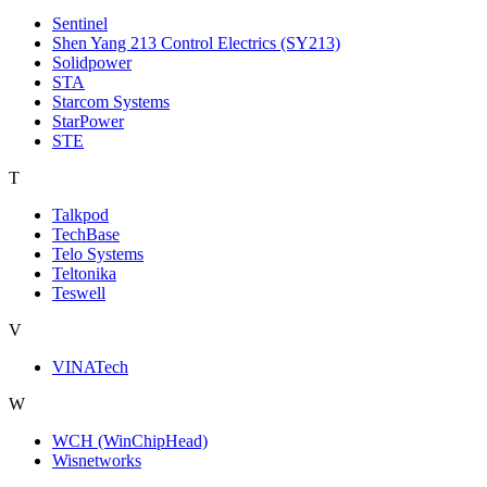
Sentinel
Shen Yang 213 Control Electrics (SY213)
Solidpower
STA
Starcom Systems
StarPower
STE
T
Talkpod
TechBase
Telo Systems
Teltonika
Teswell
V
VINATech
W
WCH (WinChipHead)
Wisnetworks