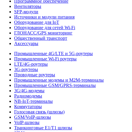
Программное обеспечение
Вентиляторы
SFP-модули
Источники и модули питания
Оборудование для IoT
Оборудование для сетей Wi-Fi
ГЛОНАСС/GPS мониторинг
Общественный транспорт
Аксессуары
Промышленные 4G/LTE и 5G-роутеры
Промышленные Wi-Fi роутеры
LTE/4G-роутеры
3G-роутеры
Проводные роутеры
Промышленные модемы и M2M-терминалы
Промышленные GSM/GPRS-терминалы
3G/4G-модемы
Радиомодемы
NB-IoT-терминалы
Коммутаторы
Голосовая связь (шлюзы)
GSM/VoIP-шлюзы
VoIP-шлюзы
Транкинговые E1/T1 шлюзы