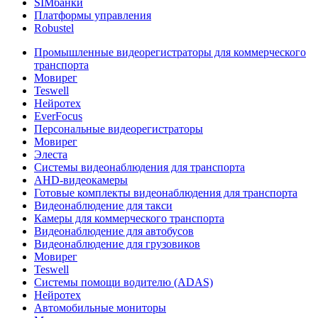
SIMбанки
Платформы управления
Robustel
Промышленные видеорегистраторы для коммерческого
транспорта
Мовирег
Teswell
Нейротех
EverFocus
Персональные видеорегистраторы
Мовирег
Элеста
Системы видеонаблюдения для транспорта
AHD-видеокамеры
Готовые комплекты видеонаблюдения для транспорта
Видеонаблюдение для такси
Камеры для коммерческого транспорта
Видеонаблюдение для автобусов
Видеонаблюдение для грузовиков
Мовирег
Teswell
Системы помощи водителю (ADAS)
Нейротех
Автомобильные мониторы