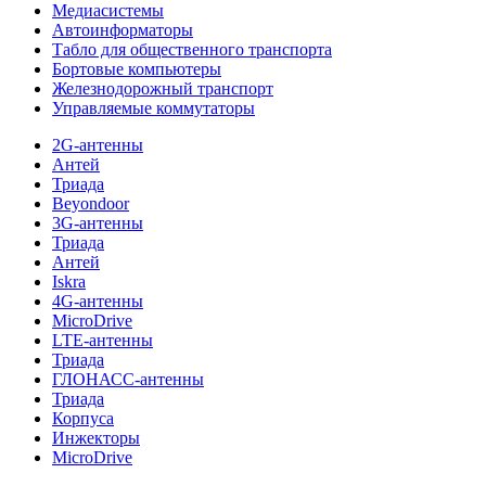
Медиасистемы
Автоинформаторы
Табло для общественного транспорта
Бортовые компьютеры
Железнодорожный транспорт
Управляемые коммутаторы
2G-антенны
Антей
Триада
Beyondoor
3G-антенны
Триада
Антей
Iskra
4G-антенны
MicroDrive
LTE-антенны
Триада
ГЛОНАСС-антенны
Триада
Корпуса
Инжекторы
MicroDrive