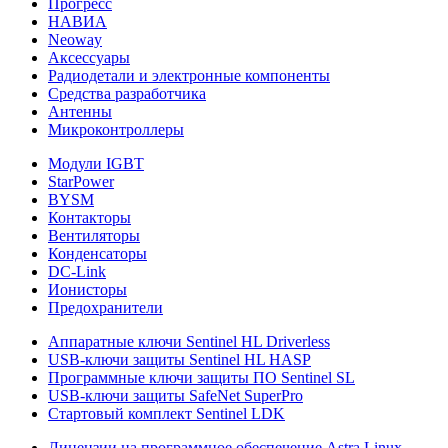
Прогресс
НАВИА
Neoway
Аксессуары
Радиодетали и электронные компоненты
Средства разработчика
Антенны
Микроконтроллеры
Модули IGBT
StarPower
BYSM
Контакторы
Вентиляторы
Конденсаторы
DC-Link
Ионисторы
Предохранители
Аппаратные ключи Sentinel HL Driverless
USB-ключи защиты Sentinel HL HASP
Программные ключи защиты ПО Sentinel SL
USB-ключи защиты SafeNet SuperPro
Стартовый комплект Sentinel LDK
Лицензии на программное обеспечение Astra Linux