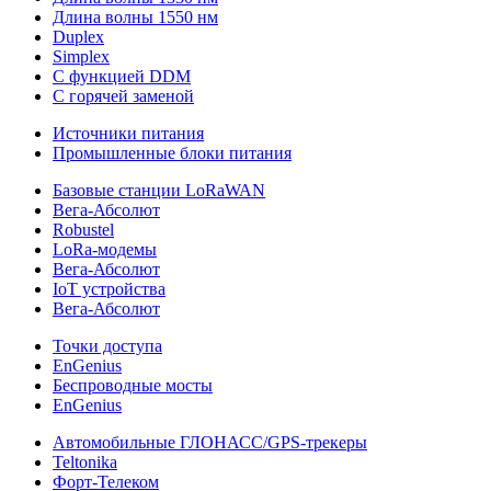
Длина волны 1550 нм
Duplex
Simplex
С функцией DDM
С горячей заменой
Источники питания
Промышленные блоки питания
Базовые станции LoRaWAN
Вега-Абсолют
Robustel
LoRa-модемы
Вега-Абсолют
IoT устройства
Вега-Абсолют
Точки доступа
EnGenius
Беспроводные мосты
EnGenius
Автомобильные ГЛОНАСС/GPS-трекеры
Teltonika
Форт-Телеком