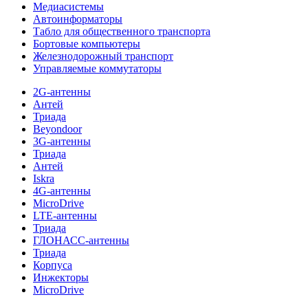
Медиасистемы
Автоинформаторы
Табло для общественного транспорта
Бортовые компьютеры
Железнодорожный транспорт
Управляемые коммутаторы
2G-антенны
Антей
Триада
Beyondoor
3G-антенны
Триада
Антей
Iskra
4G-антенны
MicroDrive
LTE-антенны
Триада
ГЛОНАСС-антенны
Триада
Корпуса
Инжекторы
MicroDrive