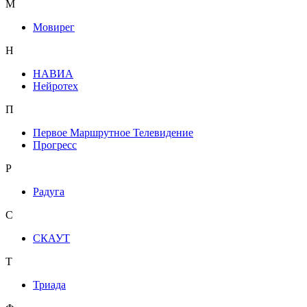
М
Мовирег
Н
НАВИА
Нейротех
П
Первое Маршрутное Телевидение
Прогресс
Р
Радуга
С
СКАУТ
Т
Триада