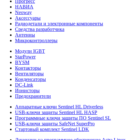
Прогресс
НАВИА
Neoway
Аксессуары
Радиодетали и электронные компоненты
Средства разработчика
Антенны
Микроконтроллеры
Модули IGBT
StarPower
BYSM
Контакторы
Вентиляторы
Конденсаторы
DC-Link
Ионисторы
Предохранители
Аппаратные ключи Sentinel HL Driverless
USB-ключи защиты Sentinel HL HASP
Программные ключи защиты ПО Sentinel SL
USB-ключи защиты SafeNet SuperPro
Стартовый комплект Sentinel LDK
Лицензии на программное обеспечение Astra Linux