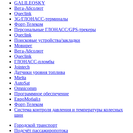
GALILEOSKY
Вега-Абсолют
Queclink
3G/ГЛОНАСС-терминалы
Форт-Телеком
Персональные ГЛОНАСС/GPS-трекеры
Queclink
Поисковые устройства/закладки
Мовирег
Вега-Абсолют
Queclink
ГЛОНАСС-пломбы
Jointech
Датчики уровня топлива
Mielta
AutoSat
Omnicomm
Программное обеспечение
ЕвроМобайл
Форт-Телеком
Система контроля давления и температуры колесных
шин
Городской транспорт
Подсчёт пассажиропотока