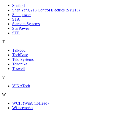
Sentinel
Shen Yang 213 Control Electrics (SY213)
Solidpower
STA
Starcom Systems
StarPower
STE
T
Talkpod
TechBase
Telo Systems
Teltonika
Teswell
V
VINATech
W
WCH (WinChipHead)
Wisnetworks