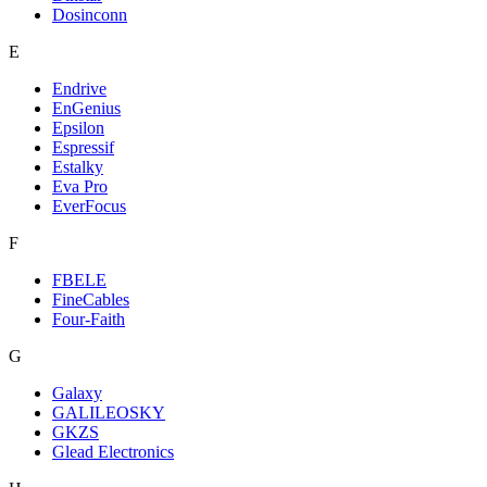
Dosinconn
E
Endrive
EnGenius
Epsilon
Espressif
Estalky
Eva Pro
EverFocus
F
FBELE
FineCables
Four-Faith
G
Galaxy
GALILEOSKY
GKZS
Glead Electronics