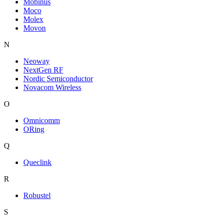
Mobinus
Moco
Molex
Movon
N
Neoway
NextGen RF
Nordic Semiconductor
Novacom Wireless
O
Omnicomm
ORing
Q
Queclink
R
Robustel
S