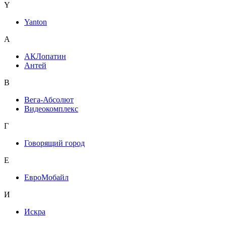
Y
Yanton
А
АКЛопатин
Антей
В
Вега-Абсолют
Видеокомплекс
Г
Говорящий город
Е
ЕвроМобайл
И
Искра