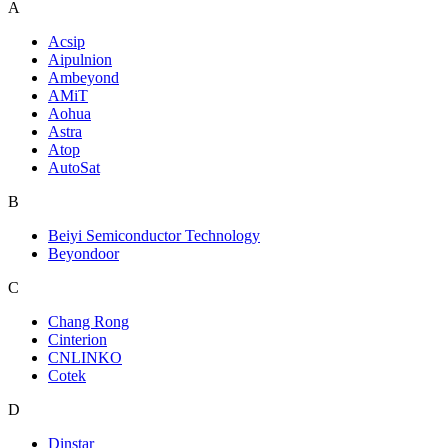
A
Acsip
Aipulnion
Ambeyond
AMiT
Aohua
Astra
Atop
AutoSat
B
Beiyi Semiconductor Technology
Beyondoor
C
Chang Rong
Cinterion
CNLINKO
Cotek
D
Dinstar