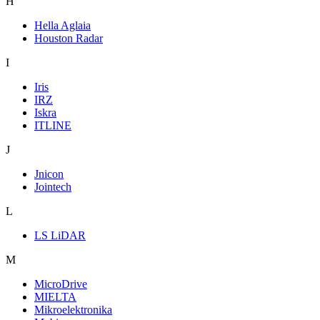
H
Hella Aglaia
Houston Radar
I
Iris
IRZ
Iskra
ITLINE
J
Jnicon
Jointech
L
LS LiDAR
M
MicroDrive
MIELTA
Mikroelektronika