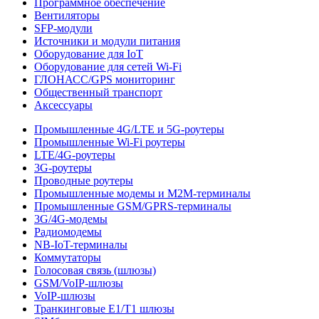
Программное обеспечение
Вентиляторы
SFP-модули
Источники и модули питания
Оборудование для IoT
Оборудование для сетей Wi-Fi
ГЛОНАСС/GPS мониторинг
Общественный транспорт
Аксессуары
Промышленные 4G/LTE и 5G-роутеры
Промышленные Wi-Fi роутеры
LTE/4G-роутеры
3G-роутеры
Проводные роутеры
Промышленные модемы и M2M-терминалы
Промышленные GSM/GPRS-терминалы
3G/4G-модемы
Радиомодемы
NB-IoT-терминалы
Коммутаторы
Голосовая связь (шлюзы)
GSM/VoIP-шлюзы
VoIP-шлюзы
Транкинговые E1/T1 шлюзы