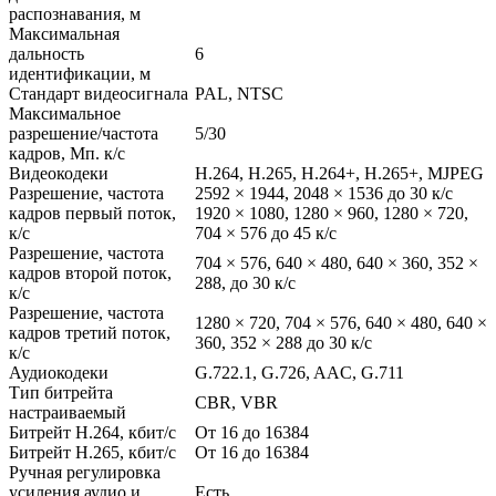
распознавания, м
Максимальная
дальность
6
идентификации, м
Стандарт видеосигнала
PAL, NTSC
Максимальное
разрешение/частота
5/30
кадров, Мп. к/с
Видеокодеки
H.264, H.265, H.264+, H.265+, MJPEG
Разрешение, частота
2592 × 1944, 2048 × 1536 до 30 к/c
кадров первый поток,
1920 × 1080, 1280 × 960, 1280 × 720,
к/c
704 × 576 до 45 к/с
Разрешение, частота
704 × 576, 640 × 480, 640 × 360, 352 ×
кадров второй поток,
288, до 30 к/с
к/c
Разрешение, частота
1280 × 720, 704 × 576, 640 × 480, 640 ×
кадров третий поток,
360, 352 × 288 до 30 к/с
к/c
Аудиокодеки
G.722.1, G.726, AAC, G.711
Тип битрейта
CBR, VBR
настраиваемый
Битрейт H.264, кбит/c
От 16 до 16384
Битрейт H.265, кбит/c
От 16 до 16384
Ручная регулировка
усиления аудио и
Есть