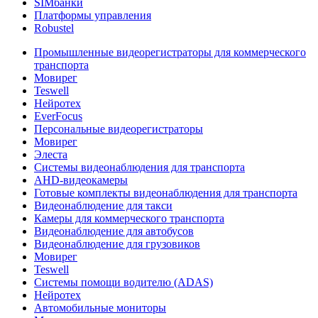
SIMбанки
Платформы управления
Robustel
Промышленные видеорегистраторы для коммерческого
транспорта
Мовирег
Teswell
Нейротех
EverFocus
Персональные видеорегистраторы
Мовирег
Элеста
Системы видеонаблюдения для транспорта
AHD-видеокамеры
Готовые комплекты видеонаблюдения для транспорта
Видеонаблюдение для такси
Камеры для коммерческого транспорта
Видеонаблюдение для автобусов
Видеонаблюдение для грузовиков
Мовирег
Teswell
Системы помощи водителю (ADAS)
Нейротех
Автомобильные мониторы