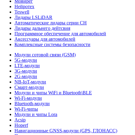
Мовирег
Нейротех
Teswell
Лидары LSLiDAR
Автоматические лидары серии CH
Лидары дальнего дейтсвия
Программное обеспечение для автомобилей
Аксессуары для автомобилей
Комплексные системы безопасности
Модули сотовой связи (GSM)
5G-модули
LTE-модули
3G-модули
2G-модули
NB-IoT-модули
Смарт-модули
Модули и чипы WiFi и Bluetooth\BLE
Wi-Fi-модули
Bluetooth-модули
Wi-Fi-чипы
Модули и чипы Lora
Acsip
Hoperf
Навигационные GNSS-модули (GPS, ГЛОНАСС)