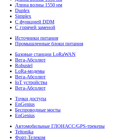
Длина волны 1550 нм
Duplex
Simplex
С функцией DDM
С горячей заменой
Источники питания
Промышленные блоки питания
Базовые станции LoRaWAN
Вега-Абсолют
Robustel
LoRa-модемы
Вега-Абсолют
IoT устройства
Вега-Абсолют
Точки доступа
EnGenius
Беспроводные мосты
EnGenius
Автомобильные ГЛОНАСС/GPS-трекеры
Teltonika
Форт-Телеком