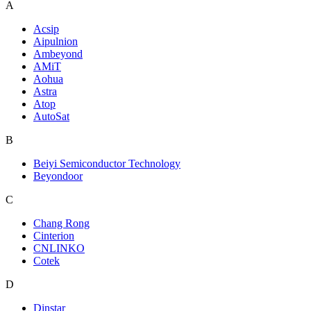
A
Acsip
Aipulnion
Ambeyond
AMiT
Aohua
Astra
Atop
AutoSat
B
Beiyi Semiconductor Technology
Beyondoor
C
Chang Rong
Cinterion
CNLINKO
Cotek
D
Dinstar