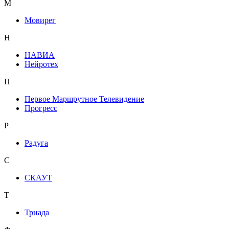
М
Мовирег
Н
НАВИА
Нейротех
П
Первое Маршрутное Телевидение
Прогресс
Р
Радуга
С
СКАУТ
Т
Триада