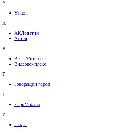
Y
Yanton
А
АКЛопатин
Антей
В
Вега-Абсолют
Видеокомплекс
Г
Говорящий город
Е
ЕвроМобайл
И
Искра