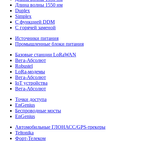
Длина волны 1550 нм
Duplex
Simplex
С функцией DDM
С горячей заменой
Источники питания
Промышленные блоки питания
Базовые станции LoRaWAN
Вега-Абсолют
Robustel
LoRa-модемы
Вега-Абсолют
IoT устройства
Вега-Абсолют
Точки доступа
EnGenius
Беспроводные мосты
EnGenius
Автомобильные ГЛОНАСС/GPS-трекеры
Teltonika
Форт-Телеком