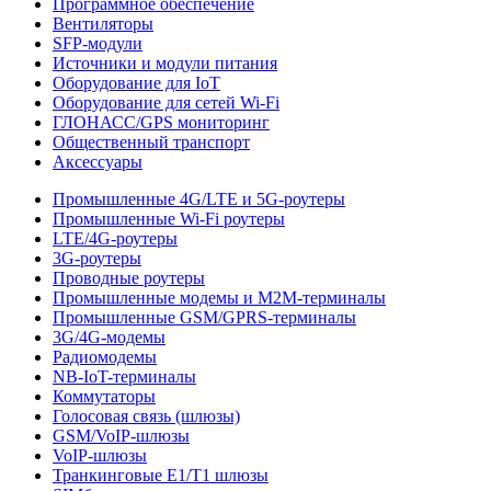
Программное обеспечение
Вентиляторы
SFP-модули
Источники и модули питания
Оборудование для IoT
Оборудование для сетей Wi-Fi
ГЛОНАСС/GPS мониторинг
Общественный транспорт
Аксессуары
Промышленные 4G/LTE и 5G-роутеры
Промышленные Wi-Fi роутеры
LTE/4G-роутеры
3G-роутеры
Проводные роутеры
Промышленные модемы и M2M-терминалы
Промышленные GSM/GPRS-терминалы
3G/4G-модемы
Радиомодемы
NB-IoT-терминалы
Коммутаторы
Голосовая связь (шлюзы)
GSM/VoIP-шлюзы
VoIP-шлюзы
Транкинговые E1/T1 шлюзы