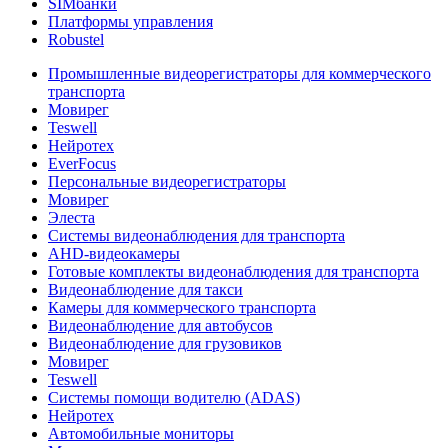
SIMбанки
Платформы управления
Robustel
Промышленные видеорегистраторы для коммерческого
транспорта
Мовирег
Teswell
Нейротех
EverFocus
Персональные видеорегистраторы
Мовирег
Элеста
Системы видеонаблюдения для транспорта
AHD-видеокамеры
Готовые комплекты видеонаблюдения для транспорта
Видеонаблюдение для такси
Камеры для коммерческого транспорта
Видеонаблюдение для автобусов
Видеонаблюдение для грузовиков
Мовирег
Teswell
Системы помощи водителю (ADAS)
Нейротех
Автомобильные мониторы