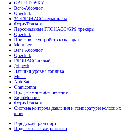
GALILEOSKY
Вега-Абсолют
Queclink
3G/ГЛОНАСС-терминалы
Форт-Телеком
Персональные ГЛОНАСС/GPS-трекеры
Queclink
Поисковые устройства/закладки
Мовирег
Вега-Абсолют
Queclink
ГЛОНАСС-пломбы
Jointech
Датчики уровня топлива
Mielta
AutoSat
Omnicomm
Программное обеспечение
ЕвроМобайл
Форт-Телеком
Система контроля давления и температуры колесных
шин
Городской транспорт
Подсчёт пассажиропотока