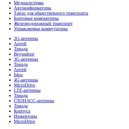
Медиасистемы
Автоинформаторы
Табло для общественного транспорта
Бортовые компьютеры
Железнодорожный транспорт
Управляемые коммутаторы
2G-антенны
Антей
Триада
Beyondoor
3G-антенны
Триада
Антей
Iskra
4G-антенны
MicroDrive
LTE-антенны
Триада
ГЛОНАСС-антенны
Триада
Корпуса
Инжекторы
MicroDrive