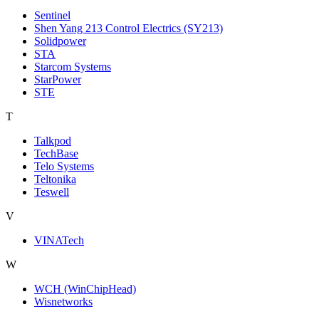
Sentinel
Shen Yang 213 Control Electrics (SY213)
Solidpower
STA
Starcom Systems
StarPower
STE
T
Talkpod
TechBase
Telo Systems
Teltonika
Teswell
V
VINATech
W
WCH (WinChipHead)
Wisnetworks