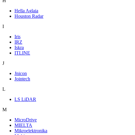
H
Hella Aglaia
Houston Radar
I
Iris
IRZ
Iskra
ITLINE
J
Jnicon
Jointech
L
LS LiDAR
M
MicroDrive
MIELTA
Mikroelektronika