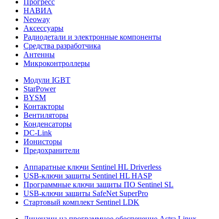
Прогресс
НАВИА
Neoway
Аксессуары
Радиодетали и электронные компоненты
Средства разработчика
Антенны
Микроконтроллеры
Модули IGBT
StarPower
BYSM
Контакторы
Вентиляторы
Конденсаторы
DC-Link
Ионисторы
Предохранители
Аппаратные ключи Sentinel HL Driverless
USB-ключи защиты Sentinel HL HASP
Программные ключи защиты ПО Sentinel SL
USB-ключи защиты SafeNet SuperPro
Стартовый комплект Sentinel LDK
Лицензии на программное обеспечение Astra Linux