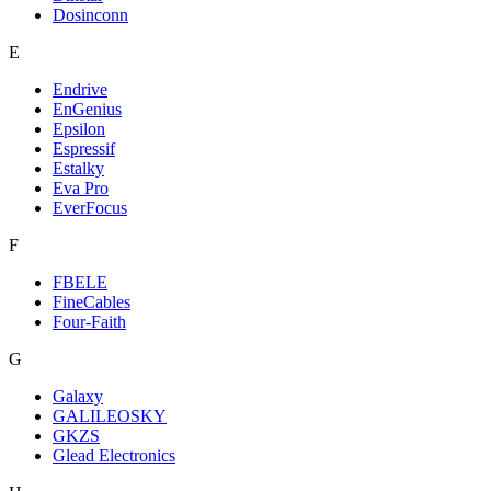
Dosinconn
E
Endrive
EnGenius
Epsilon
Espressif
Estalky
Eva Pro
EverFocus
F
FBELE
FineCables
Four-Faith
G
Galaxy
GALILEOSKY
GKZS
Glead Electronics