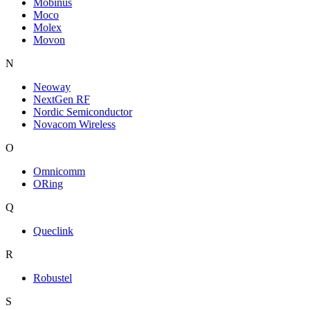
Mobinus
Moco
Molex
Movon
N
Neoway
NextGen RF
Nordic Semiconductor
Novacom Wireless
O
Omnicomm
ORing
Q
Queclink
R
Robustel
S