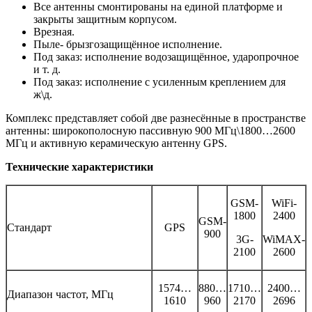
Все антенны смонтированы на единой платформе и
закрыты защитным корпусом.
Врезная.
Пыле- брызгозащищённое исполнение.
Под заказ: исполнение водозащищённое, ударопрочное
и т. д.
Под заказ: исполнение с усиленным креплением для
ж\д.
Комплекс представляет собой две разнесённые в пространстве
антенны: широкополосную пассивную 900 МГц\1800…2600
МГц и активную керамическую антенну GPS.
Технические характеристики
GSM-
WiFi-
1800
2400
GSM-
Стандарт
GPS
900
3G-
WiMAX-
2100
2600
1574…
880…
1710…
2400…
Диапазон частот, МГц
1610
960
2170
2696