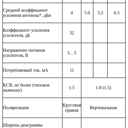
Средний коэффициент
4
5.0
5,5
6.3
усиления антенны*, дБи
Коэффициент усиления
32
усилителя, дБ
Напряжение питания
3…5
усилителя, В
Потребляемый ток, мА
11
КСВ, не более (типовое
1.5
1.8 (1.5)
значение)
Круговая
Поляризация
Вертикальная
правая
Ширина диаграммы