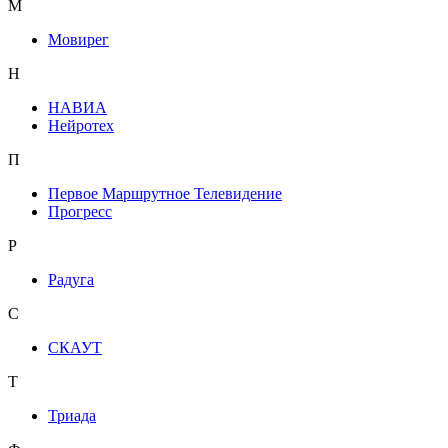
М
Мовирег
Н
НАВИА
Нейротех
П
Первое Маршрутное Телевидение
Прогресс
Р
Радуга
С
СКАУТ
Т
Триада