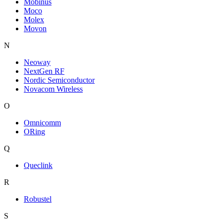
Mobinus
Moco
Molex
Movon
N
Neoway
NextGen RF
Nordic Semiconductor
Novacom Wireless
O
Omnicomm
ORing
Q
Queclink
R
Robustel
S