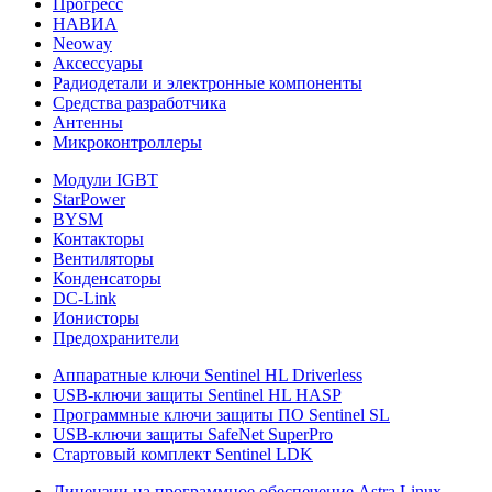
Прогресс
НАВИА
Neoway
Аксессуары
Радиодетали и электронные компоненты
Средства разработчика
Антенны
Микроконтроллеры
Модули IGBT
StarPower
BYSM
Контакторы
Вентиляторы
Конденсаторы
DC-Link
Ионисторы
Предохранители
Аппаратные ключи Sentinel HL Driverless
USB-ключи защиты Sentinel HL HASP
Программные ключи защиты ПО Sentinel SL
USB-ключи защиты SafeNet SuperPro
Стартовый комплект Sentinel LDK
Лицензии на программное обеспечение Astra Linux