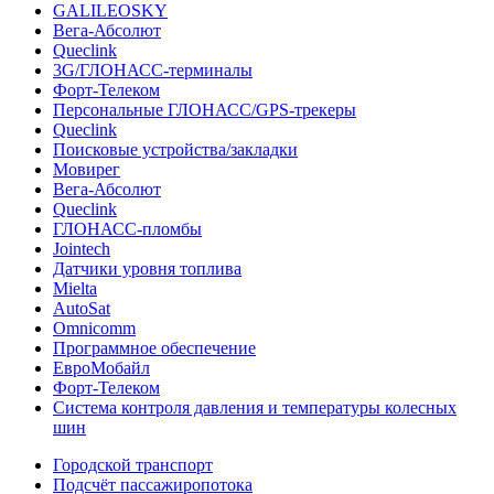
GALILEOSKY
Вега-Абсолют
Queclink
3G/ГЛОНАСС-терминалы
Форт-Телеком
Персональные ГЛОНАСС/GPS-трекеры
Queclink
Поисковые устройства/закладки
Мовирег
Вега-Абсолют
Queclink
ГЛОНАСС-пломбы
Jointech
Датчики уровня топлива
Mielta
AutoSat
Omnicomm
Программное обеспечение
ЕвроМобайл
Форт-Телеком
Система контроля давления и температуры колесных
шин
Городской транспорт
Подсчёт пассажиропотока