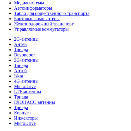
Медиасистемы
Автоинформаторы
Табло для общественного транспорта
Бортовые компьютеры
Железнодорожный транспорт
Управляемые коммутаторы
2G-антенны
Антей
Триада
Beyondoor
3G-антенны
Триада
Антей
Iskra
4G-антенны
MicroDrive
LTE-антенны
Триада
ГЛОНАСС-антенны
Триада
Корпуса
Инжекторы
MicroDrive