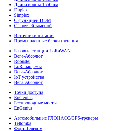
Длина волны 1550 нм
Duplex
Simplex
С функцией DDM
С горячей заменой
Источники питания
Промышленные блоки питания
Базовые станции LoRaWAN
Вега-Абсолют
Robustel
LoRa-модемы
Вега-Абсолют
IoT устройства
Вега-Абсолют
Точки доступа
EnGenius
Беспроводные мосты
EnGenius
Автомобильные ГЛОНАСС/GPS-трекеры
Teltonika
Форт-Телеком