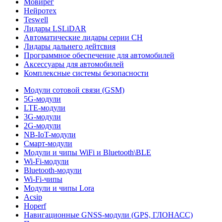
Мовирег
Нейротех
Teswell
Лидары LSLiDAR
Автоматические лидары серии CH
Лидары дальнего дейтсвия
Программное обеспечение для автомобилей
Аксессуары для автомобилей
Комплексные системы безопасности
Модули сотовой связи (GSM)
5G-модули
LTE-модули
3G-модули
2G-модули
NB-IoT-модули
Смарт-модули
Модули и чипы WiFi и Bluetooth\BLE
Wi-Fi-модули
Bluetooth-модули
Wi-Fi-чипы
Модули и чипы Lora
Acsip
Hoperf
Навигационные GNSS-модули (GPS, ГЛОНАСС)