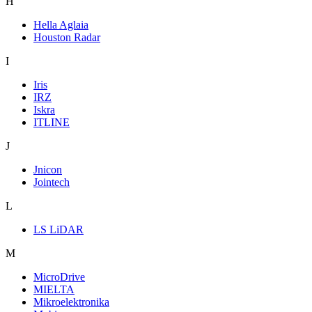
H
Hella Aglaia
Houston Radar
I
Iris
IRZ
Iskra
ITLINE
J
Jnicon
Jointech
L
LS LiDAR
M
MicroDrive
MIELTA
Mikroelektronika