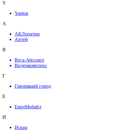
Y
Yanton
А
АКЛопатин
Антей
В
Вега-Абсолют
Видеокомплекс
Г
Говорящий город
Е
ЕвроМобайл
И
Искра