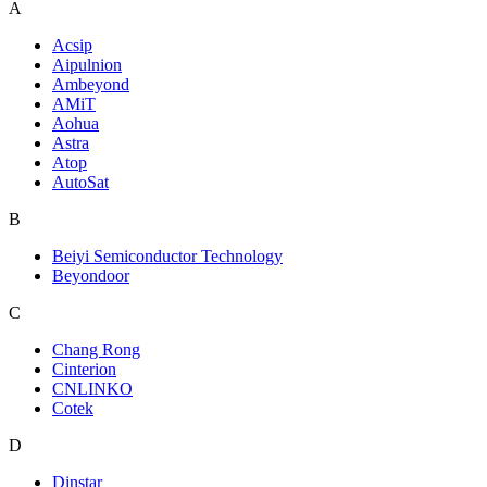
A
Acsip
Aipulnion
Ambeyond
AMiT
Aohua
Astra
Atop
AutoSat
B
Beiyi Semiconductor Technology
Beyondoor
C
Chang Rong
Cinterion
CNLINKO
Cotek
D
Dinstar