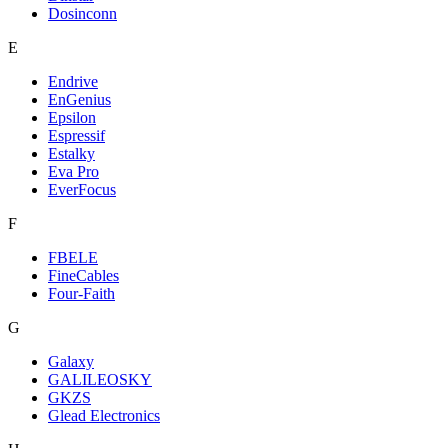
Dosinconn
E
Endrive
EnGenius
Epsilon
Espressif
Estalky
Eva Pro
EverFocus
F
FBELE
FineCables
Four-Faith
G
Galaxy
GALILEOSKY
GKZS
Glead Electronics