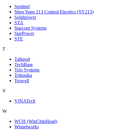
Sentinel
Shen Yang 213 Control Electrics (SY213)
Solidpower
STA
Starcom Systems
StarPower
STE
T
Talkpod
TechBase
Telo Systems
Teltonika
Teswell
V
VINATech
W
WCH (WinChipHead)
Wisnetworks