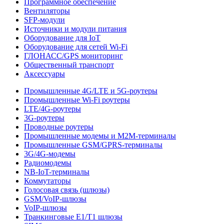
Программное обеспечение
Вентиляторы
SFP-модули
Источники и модули питания
Оборудование для IoT
Оборудование для сетей Wi-Fi
ГЛОНАСС/GPS мониторинг
Общественный транспорт
Аксессуары
Промышленные 4G/LTE и 5G-роутеры
Промышленные Wi-Fi роутеры
LTE/4G-роутеры
3G-роутеры
Проводные роутеры
Промышленные модемы и M2M-терминалы
Промышленные GSM/GPRS-терминалы
3G/4G-модемы
Радиомодемы
NB-IoT-терминалы
Коммутаторы
Голосовая связь (шлюзы)
GSM/VoIP-шлюзы
VoIP-шлюзы
Транкинговые E1/T1 шлюзы