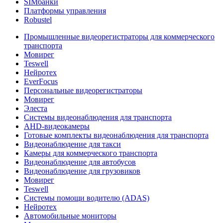
SIMбанки
Платформы управления
Robustel
Промышленные видеорегистраторы для коммерческого
транспорта
Мовирег
Teswell
Нейротех
EverFocus
Персональные видеорегистраторы
Мовирег
Элеста
Системы видеонаблюдения для транспорта
AHD-видеокамеры
Готовые комплекты видеонаблюдения для транспорта
Видеонаблюдение для такси
Камеры для коммерческого транспорта
Видеонаблюдение для автобусов
Видеонаблюдение для грузовиков
Мовирег
Teswell
Системы помощи водителю (ADAS)
Нейротех
Автомобильные мониторы