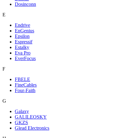
Dosinconn
E
Endrive
EnGenius
Epsilon
Espressif
Estalky
Eva Pro
EverFocus
F
FBELE
FineCables
Four-Faith
G
Galaxy
GALILEOSKY
GKZS
Glead Electronics