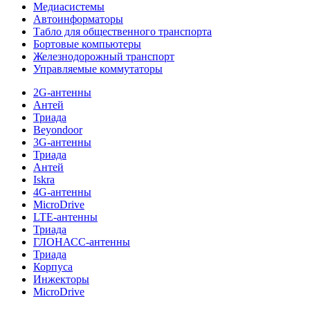
Медиасистемы
Автоинформаторы
Табло для общественного транспорта
Бортовые компьютеры
Железнодорожный транспорт
Управляемые коммутаторы
2G-антенны
Антей
Триада
Beyondoor
3G-антенны
Триада
Антей
Iskra
4G-антенны
MicroDrive
LTE-антенны
Триада
ГЛОНАСС-антенны
Триада
Корпуса
Инжекторы
MicroDrive