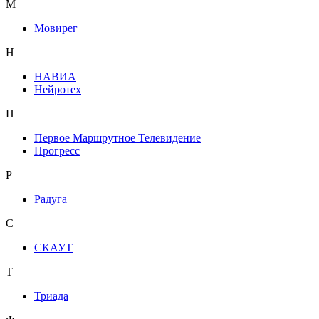
М
Мовирег
Н
НАВИА
Нейротех
П
Первое Маршрутное Телевидение
Прогресс
Р
Радуга
С
СКАУТ
Т
Триада