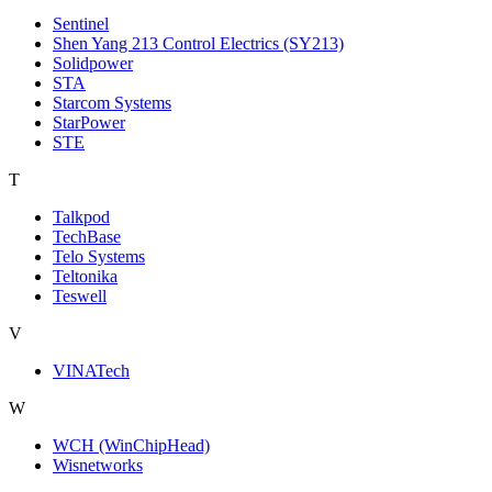
Sentinel
Shen Yang 213 Control Electrics (SY213)
Solidpower
STA
Starcom Systems
StarPower
STE
T
Talkpod
TechBase
Telo Systems
Teltonika
Teswell
V
VINATech
W
WCH (WinChipHead)
Wisnetworks