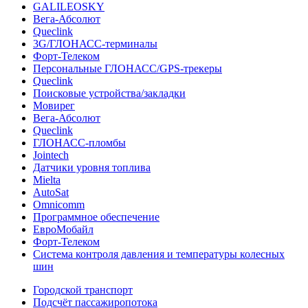
GALILEOSKY
Вега-Абсолют
Queclink
3G/ГЛОНАСС-терминалы
Форт-Телеком
Персональные ГЛОНАСС/GPS-трекеры
Queclink
Поисковые устройства/закладки
Мовирег
Вега-Абсолют
Queclink
ГЛОНАСС-пломбы
Jointech
Датчики уровня топлива
Mielta
AutoSat
Omnicomm
Программное обеспечение
ЕвроМобайл
Форт-Телеком
Система контроля давления и температуры колесных
шин
Городской транспорт
Подсчёт пассажиропотока