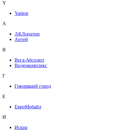
Y
Yanton
А
АКЛопатин
Антей
В
Вега-Абсолют
Видеокомплекс
Г
Говорящий город
Е
ЕвроМобайл
И
Искра