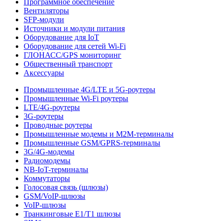
Программное обеспечение
Вентиляторы
SFP-модули
Источники и модули питания
Оборудование для IoT
Оборудование для сетей Wi-Fi
ГЛОНАСС/GPS мониторинг
Общественный транспорт
Аксессуары
Промышленные 4G/LTE и 5G-роутеры
Промышленные Wi-Fi роутеры
LTE/4G-роутеры
3G-роутеры
Проводные роутеры
Промышленные модемы и M2M-терминалы
Промышленные GSM/GPRS-терминалы
3G/4G-модемы
Радиомодемы
NB-IoT-терминалы
Коммутаторы
Голосовая связь (шлюзы)
GSM/VoIP-шлюзы
VoIP-шлюзы
Транкинговые E1/T1 шлюзы