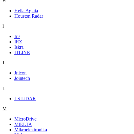
H
Hella Aglaia
Houston Radar
I
Iris
IRZ
Iskra
ITLINE
J
Jnicon
Jointech
L
LS LiDAR
M
MicroDrive
MIELTA
Mikroelektronika