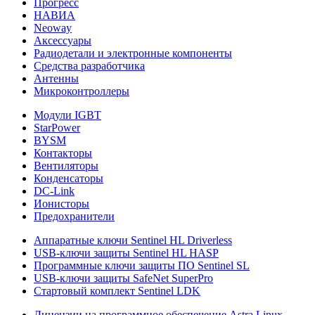
Прогресс
НАВИА
Neoway
Аксессуары
Радиодетали и электронные компоненты
Средства разработчика
Антенны
Микроконтроллеры
Модули IGBT
StarPower
BYSM
Контакторы
Вентиляторы
Конденсаторы
DC-Link
Ионисторы
Предохранители
Аппаратные ключи Sentinel HL Driverless
USB-ключи защиты Sentinel HL HASP
Программные ключи защиты ПО Sentinel SL
USB-ключи защиты SafeNet SuperPro
Стартовый комплект Sentinel LDK
Лицензии на программное обеспечение Astra Linux