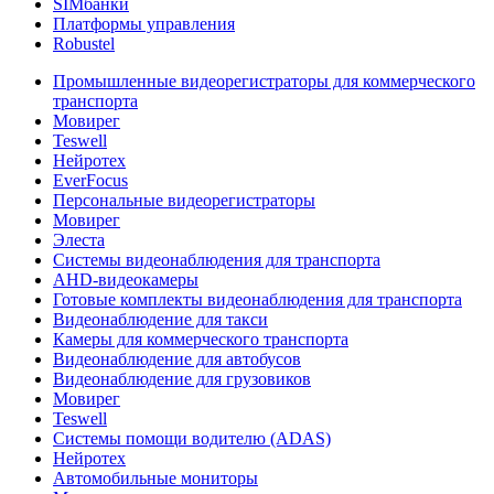
SIMбанки
Платформы управления
Robustel
Промышленные видеорегистраторы для коммерческого
транспорта
Мовирег
Teswell
Нейротех
EverFocus
Персональные видеорегистраторы
Мовирег
Элеста
Системы видеонаблюдения для транспорта
AHD-видеокамеры
Готовые комплекты видеонаблюдения для транспорта
Видеонаблюдение для такси
Камеры для коммерческого транспорта
Видеонаблюдение для автобусов
Видеонаблюдение для грузовиков
Мовирег
Teswell
Системы помощи водителю (ADAS)
Нейротех
Автомобильные мониторы