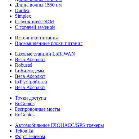
Длина волны 1550 нм
Duplex
Simplex
С функцией DDM
С горячей заменой
Источники питания
Промышленные блоки питания
Базовые станции LoRaWAN
Вега-Абсолют
Robustel
LoRa-модемы
Вега-Абсолют
IoT устройства
Вега-Абсолют
Точки доступа
EnGenius
Беспроводные мосты
EnGenius
Автомобильные ГЛОНАСС/GPS-трекеры
Teltonika
Форт-Телеком