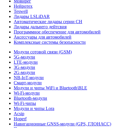
Мовирег
Нейротех
Teswell
Лидары LSLiDAR
Автоматические лидары серии CH
Лидары дальнего дейтсвия
Программное обеспечение для автомобилей
Аксессуары для автомобилей
Комплексные системы безопасности
Модули сотовой связи (GSM)
5G-модули
LTE-модули
3G-модули
2G-модули
NB-IoT-модули
Смарт-модули
Модули и чипы WiFi и Bluetooth\BLE
Wi-Fi-модули
Bluetooth-модули
Wi-Fi-чипы
Модули и чипы Lora
Acsip
Hoperf
Навигационные GNSS-модули (GPS, ГЛОНАСС)