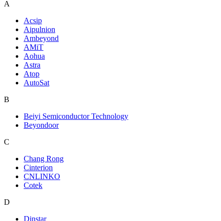
A
Acsip
Aipulnion
Ambeyond
AMiT
Aohua
Astra
Atop
AutoSat
B
Beiyi Semiconductor Technology
Beyondoor
C
Chang Rong
Cinterion
CNLINKO
Cotek
D
Dinstar