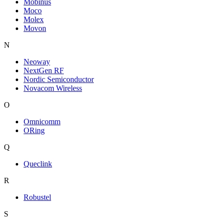
Mobinus
Moco
Molex
Movon
N
Neoway
NextGen RF
Nordic Semiconductor
Novacom Wireless
O
Omnicomm
ORing
Q
Queclink
R
Robustel
S