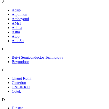
A
Acsip
Aipulnion
Ambeyond
AMiT
Aohua
Astra
Atop
AutoSat
B
Beiyi Semiconductor Technology
Beyondoor
C
Chang Rong
Cinterion
CNLINKO
Cotek
D
Dinstar