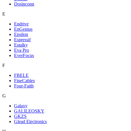
Dosinconn
E
Endrive
EnGenius
Epsilon
Espressif
Estalky
Eva Pro
EverFocus
F
FBELE
FineCables
Four-Faith
G
Galaxy
GALILEOSKY
GKZS
Glead Electronics