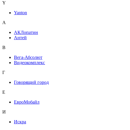
Y
Yanton
А
АКЛопатин
Антей
В
Вега-Абсолют
Видеокомплекс
Г
Говорящий город
Е
ЕвроМобайл
И
Искра