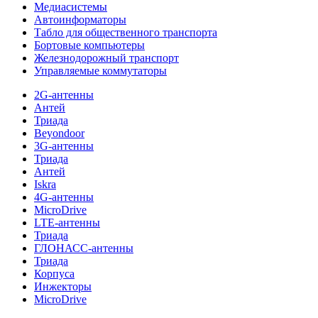
Медиасистемы
Автоинформаторы
Табло для общественного транспорта
Бортовые компьютеры
Железнодорожный транспорт
Управляемые коммутаторы
2G-антенны
Антей
Триада
Beyondoor
3G-антенны
Триада
Антей
Iskra
4G-антенны
MicroDrive
LTE-антенны
Триада
ГЛОНАСС-антенны
Триада
Корпуса
Инжекторы
MicroDrive