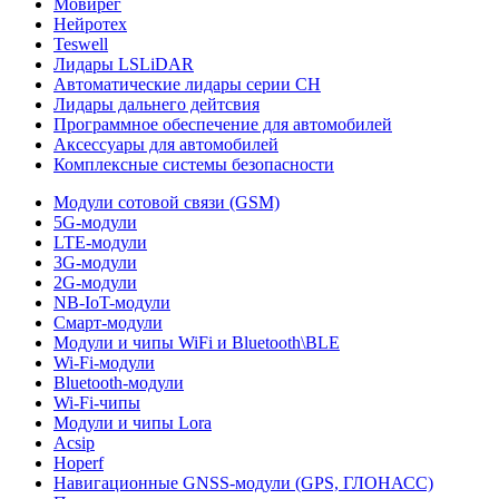
Мовирег
Нейротех
Teswell
Лидары LSLiDAR
Автоматические лидары серии CH
Лидары дальнего дейтсвия
Программное обеспечение для автомобилей
Аксессуары для автомобилей
Комплексные системы безопасности
Модули сотовой связи (GSM)
5G-модули
LTE-модули
3G-модули
2G-модули
NB-IoT-модули
Смарт-модули
Модули и чипы WiFi и Bluetooth\BLE
Wi-Fi-модули
Bluetooth-модули
Wi-Fi-чипы
Модули и чипы Lora
Acsip
Hoperf
Навигационные GNSS-модули (GPS, ГЛОНАСС)