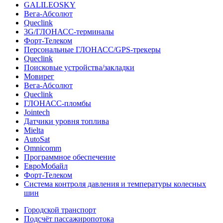
GALILEOSKY
Вега-Абсолют
Queclink
3G/ГЛОНАСС-терминалы
Форт-Телеком
Персональные ГЛОНАСС/GPS-трекеры
Queclink
Поисковые устройства/закладки
Мовирег
Вега-Абсолют
Queclink
ГЛОНАСС-пломбы
Jointech
Датчики уровня топлива
Mielta
AutoSat
Omnicomm
Программное обеспечение
ЕвроМобайл
Форт-Телеком
Система контроля давления и температуры колесных
шин
Городской транспорт
Подсчёт пассажиропотока