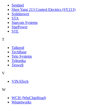
Sentinel
Shen Yang 213 Control Electrics (SY213)
Solidpower
STA
Starcom Systems
StarPower
STE
T
Talkpod
TechBase
Telo Systems
Teltonika
Teswell
V
VINATech
W
WCH (WinChipHead)
Wisnetworks