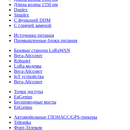
Длина волны 1550 нм
Duplex
Simplex
С функцией DDM
С горячей заменой
Источники питания
Промышленные блоки питания
Базовые станции LoRaWAN
Вега-Абсолют
Robustel
LoRa-модемы
Вега-Абсолют
IoT устройства
Вега-Абсолют
Точки доступа
EnGenius
Беспроводные мосты
EnGenius
Автомобильные ГЛОНАСС/GPS-трекеры
Teltonika
Форт-Телеком