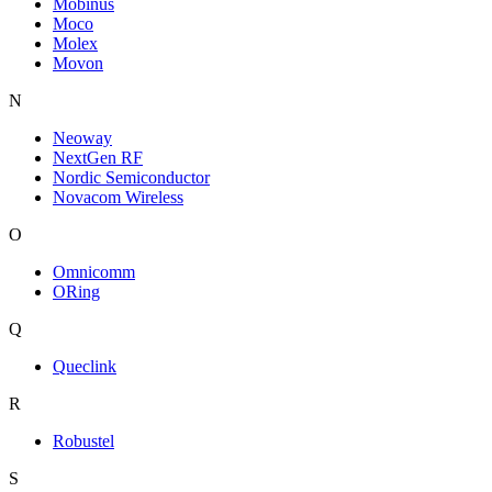
Mobinus
Moco
Molex
Movon
N
Neoway
NextGen RF
Nordic Semiconductor
Novacom Wireless
O
Omnicomm
ORing
Q
Queclink
R
Robustel
S