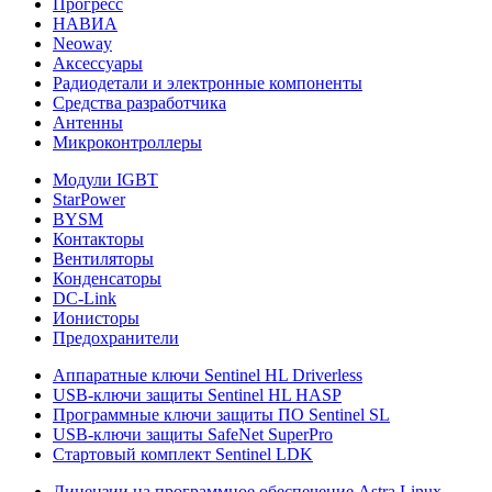
Прогресс
НАВИА
Neoway
Аксессуары
Радиодетали и электронные компоненты
Средства разработчика
Антенны
Микроконтроллеры
Модули IGBT
StarPower
BYSM
Контакторы
Вентиляторы
Конденсаторы
DC-Link
Ионисторы
Предохранители
Аппаратные ключи Sentinel HL Driverless
USB-ключи защиты Sentinel HL HASP
Программные ключи защиты ПО Sentinel SL
USB-ключи защиты SafeNet SuperPro
Стартовый комплект Sentinel LDK
Лицензии на программное обеспечение Astra Linux