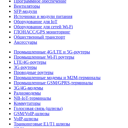
Программное обеспечение
Вентиляторы
SFP-модули
Источники и модули питания
Оборудование для IoT
Оборудование для сетей Wi-Fi
ГЛОНАСС/GPS мониторинг
Общественный транспорт
Аксессуары
Промышленные 4G/LTE и 5G-роутеры
Промышленные Wi-Fi роутеры
LTE/4G-роутеры
3G-роутеры
Проводные роутеры
Промышленные модемы и M2M-терминалы
Промышленные GSM/GPRS-терминалы
3G/4G-модемы
Радиомодемы
NB-IoT-терминалы
Коммутаторы
Голосовая связь (шлюзы)
GSM/VoIP-шлюзы
VoIP-шлюзы
Транкинговые E1/T1 шлюзы