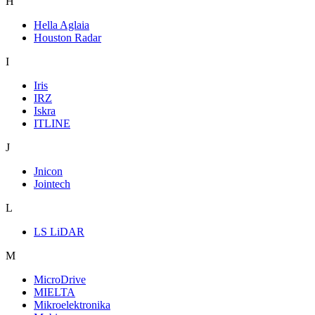
H
Hella Aglaia
Houston Radar
I
Iris
IRZ
Iskra
ITLINE
J
Jnicon
Jointech
L
LS LiDAR
M
MicroDrive
MIELTA
Mikroelektronika