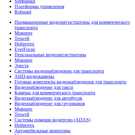
SIMбанки
Платформы управления
Robustel
Промышленные видеорегистраторы для коммерческого
транспорта
Мовирег
Teswell
Нейротех
EverFocus
Персональные видеорегистраторы
Мовирег
Элеста
Системы видеонаблюдения для транспорта
AHD-видеокамеры
Готовые комплекты видеонаблюдения для транспорта
Видеонаблюдение для такси
Камеры для коммерческого транспорта
Видеонаблюдение для автобусов
Видеонаблюдение для грузовиков
Мовирег
Teswell
Системы помощи водителю (ADAS)
Нейротех
Автомобильные мониторы