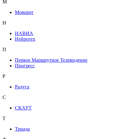
М
Мовирег
Н
НАВИА
Нейротех
П
Первое Маршрутное Телевидение
Прогресс
Р
Радуга
С
СКАУТ
Т
Триада