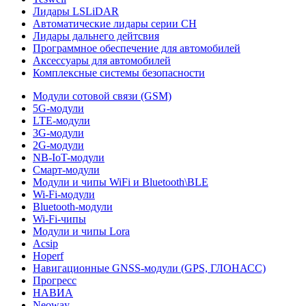
Лидары LSLiDAR
Автоматические лидары серии CH
Лидары дальнего дейтсвия
Программное обеспечение для автомобилей
Аксессуары для автомобилей
Комплексные системы безопасности
Модули сотовой связи (GSM)
5G-модули
LTE-модули
3G-модули
2G-модули
NB-IoT-модули
Смарт-модули
Модули и чипы WiFi и Bluetooth\BLE
Wi-Fi-модули
Bluetooth-модули
Wi-Fi-чипы
Модули и чипы Lora
Acsip
Hoperf
Навигационные GNSS-модули (GPS, ГЛОНАСС)
Прогресс
НАВИА
Neoway