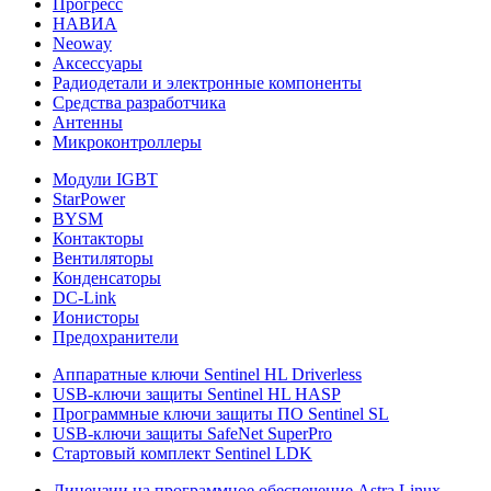
Прогресс
НАВИА
Neoway
Аксессуары
Радиодетали и электронные компоненты
Средства разработчика
Антенны
Микроконтроллеры
Модули IGBT
StarPower
BYSM
Контакторы
Вентиляторы
Конденсаторы
DC-Link
Ионисторы
Предохранители
Аппаратные ключи Sentinel HL Driverless
USB-ключи защиты Sentinel HL HASP
Программные ключи защиты ПО Sentinel SL
USB-ключи защиты SafeNet SuperPro
Стартовый комплект Sentinel LDK
Лицензии на программное обеспечение Astra Linux