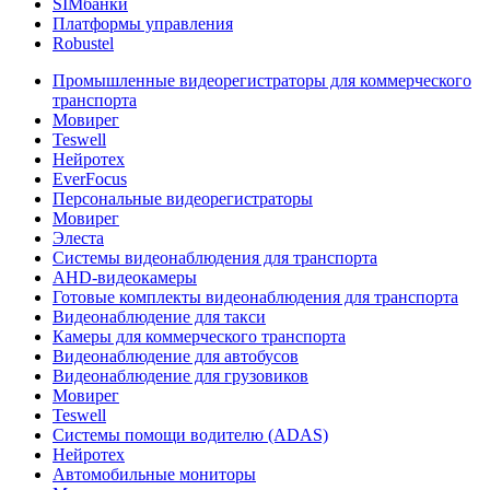
SIMбанки
Платформы управления
Robustel
Промышленные видеорегистраторы для коммерческого
транспорта
Мовирег
Teswell
Нейротех
EverFocus
Персональные видеорегистраторы
Мовирег
Элеста
Системы видеонаблюдения для транспорта
AHD-видеокамеры
Готовые комплекты видеонаблюдения для транспорта
Видеонаблюдение для такси
Камеры для коммерческого транспорта
Видеонаблюдение для автобусов
Видеонаблюдение для грузовиков
Мовирег
Teswell
Системы помощи водителю (ADAS)
Нейротех
Автомобильные мониторы