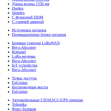
Длина волны 1550 нм
Duplex
Simplex
С функцией DDM
С горячей заменой
Источники питания
Промышленные блоки питания
Базовые станции LoRaWAN
Вега-Абсолют
Robustel
LoRa-модемы
Вега-Абсолют
IoT устройства
Вега-Абсолют
Точки доступа
EnGenius
Беспроводные мосты
EnGenius
Автомобильные ГЛОНАСС/GPS-трекеры
Teltonika
Форт-Телеком