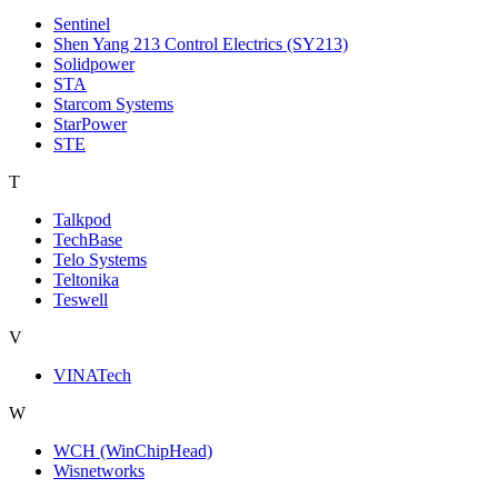
Sentinel
Shen Yang 213 Control Electrics (SY213)
Solidpower
STA
Starcom Systems
StarPower
STE
T
Talkpod
TechBase
Telo Systems
Teltonika
Teswell
V
VINATech
W
WCH (WinChipHead)
Wisnetworks