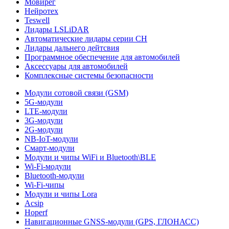
Мовирег
Нейротех
Teswell
Лидары LSLiDAR
Автоматические лидары серии CH
Лидары дальнего дейтсвия
Программное обеспечение для автомобилей
Аксессуары для автомобилей
Комплексные системы безопасности
Модули сотовой связи (GSM)
5G-модули
LTE-модули
3G-модули
2G-модули
NB-IoT-модули
Смарт-модули
Модули и чипы WiFi и Bluetooth\BLE
Wi-Fi-модули
Bluetooth-модули
Wi-Fi-чипы
Модули и чипы Lora
Acsip
Hoperf
Навигационные GNSS-модули (GPS, ГЛОНАСС)