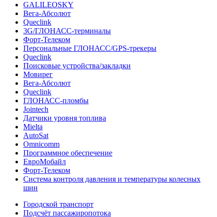
GALILEOSKY
Вега-Абсолют
Queclink
3G/ГЛОНАСС-терминалы
Форт-Телеком
Персональные ГЛОНАСС/GPS-трекеры
Queclink
Поисковые устройства/закладки
Мовирег
Вега-Абсолют
Queclink
ГЛОНАСС-пломбы
Jointech
Датчики уровня топлива
Mielta
AutoSat
Omnicomm
Программное обеспечение
ЕвроМобайл
Форт-Телеком
Система контроля давления и температуры колесных
шин
Городской транспорт
Подсчёт пассажиропотока