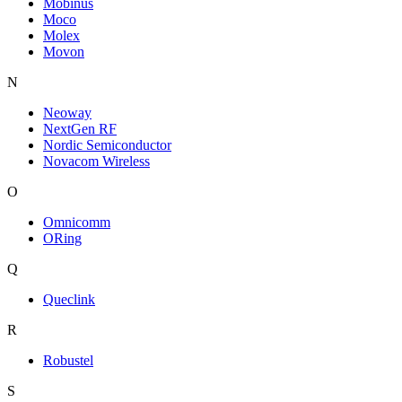
Mobinus
Moco
Molex
Movon
N
Neoway
NextGen RF
Nordic Semiconductor
Novacom Wireless
O
Omnicomm
ORing
Q
Queclink
R
Robustel
S