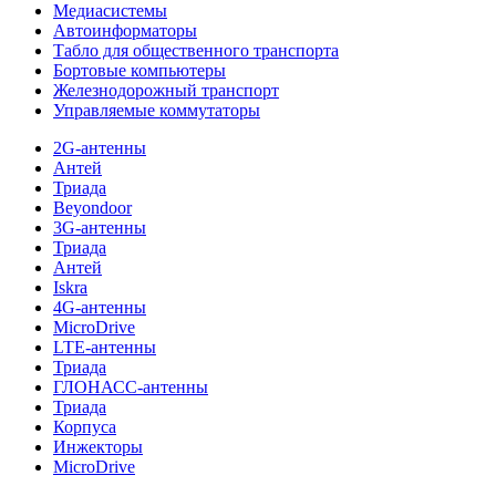
Медиасистемы
Автоинформаторы
Табло для общественного транспорта
Бортовые компьютеры
Железнодорожный транспорт
Управляемые коммутаторы
2G-антенны
Антей
Триада
Beyondoor
3G-антенны
Триада
Антей
Iskra
4G-антенны
MicroDrive
LTE-антенны
Триада
ГЛОНАСС-антенны
Триада
Корпуса
Инжекторы
MicroDrive