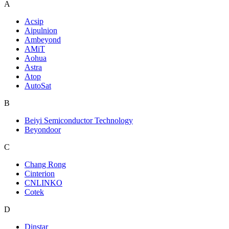
A
Acsip
Aipulnion
Ambeyond
AMiT
Aohua
Astra
Atop
AutoSat
B
Beiyi Semiconductor Technology
Beyondoor
C
Chang Rong
Cinterion
CNLINKO
Cotek
D
Dinstar