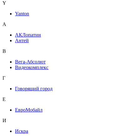
Y
Yanton
А
АКЛопатин
Антей
В
Вега-Абсолют
Видеокомплекс
Г
Говорящий город
Е
ЕвроМобайл
И
Искра