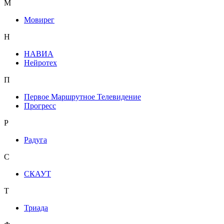
М
Мовирег
Н
НАВИА
Нейротех
П
Первое Маршрутное Телевидение
Прогресс
Р
Радуга
С
СКАУТ
Т
Триада