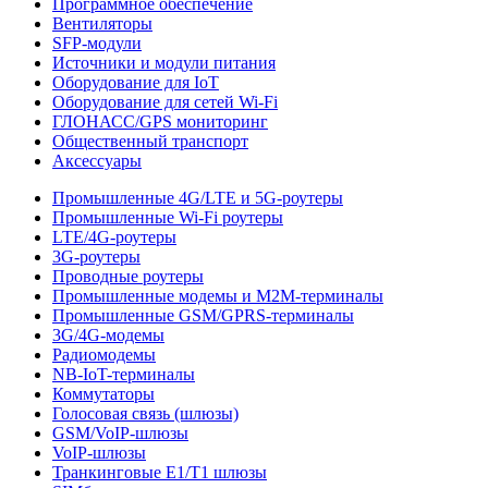
Программное обеспечение
Вентиляторы
SFP-модули
Источники и модули питания
Оборудование для IoT
Оборудование для сетей Wi-Fi
ГЛОНАСС/GPS мониторинг
Общественный транспорт
Аксессуары
Промышленные 4G/LTE и 5G-роутеры
Промышленные Wi-Fi роутеры
LTE/4G-роутеры
3G-роутеры
Проводные роутеры
Промышленные модемы и M2M-терминалы
Промышленные GSM/GPRS-терминалы
3G/4G-модемы
Радиомодемы
NB-IoT-терминалы
Коммутаторы
Голосовая связь (шлюзы)
GSM/VoIP-шлюзы
VoIP-шлюзы
Транкинговые E1/T1 шлюзы