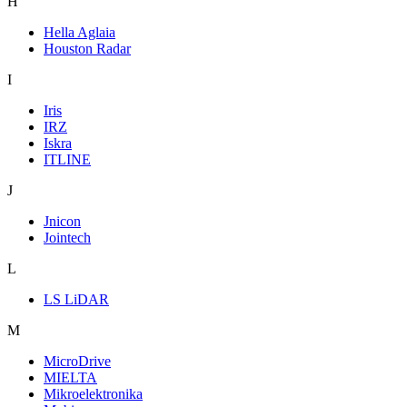
H
Hella Aglaia
Houston Radar
I
Iris
IRZ
Iskra
ITLINE
J
Jnicon
Jointech
L
LS LiDAR
M
MicroDrive
MIELTA
Mikroelektronika