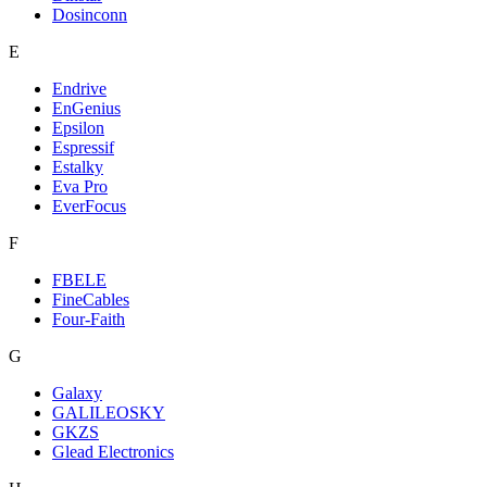
Dosinconn
E
Endrive
EnGenius
Epsilon
Espressif
Estalky
Eva Pro
EverFocus
F
FBELE
FineCables
Four-Faith
G
Galaxy
GALILEOSKY
GKZS
Glead Electronics