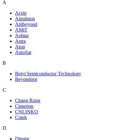
A
Acsip
Aipulnion
Ambeyond
AMiT
Aohua
Astra
Atop
AutoSat
B
Beiyi Semiconductor Technology
Beyondoor
C
Chang Rong
Cinterion
CNLINKO
Cotek
D
Dinstar