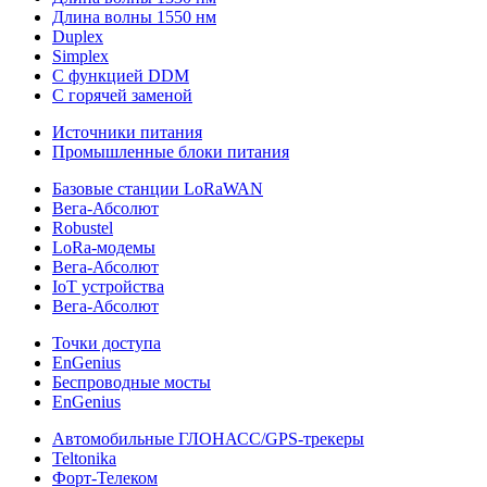
Длина волны 1550 нм
Duplex
Simplex
С функцией DDM
С горячей заменой
Источники питания
Промышленные блоки питания
Базовые станции LoRaWAN
Вега-Абсолют
Robustel
LoRa-модемы
Вега-Абсолют
IoT устройства
Вега-Абсолют
Точки доступа
EnGenius
Беспроводные мосты
EnGenius
Автомобильные ГЛОНАСС/GPS-трекеры
Teltonika
Форт-Телеком