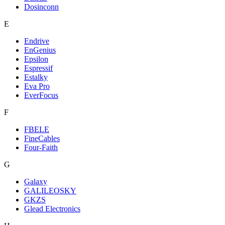
Dosinconn
E
Endrive
EnGenius
Epsilon
Espressif
Estalky
Eva Pro
EverFocus
F
FBELE
FineCables
Four-Faith
G
Galaxy
GALILEOSKY
GKZS
Glead Electronics