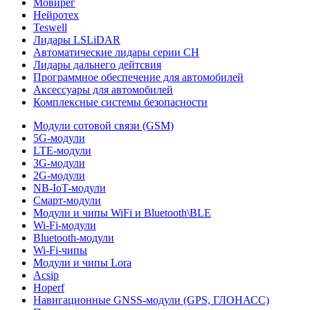
Мовирег
Нейротех
Teswell
Лидары LSLiDAR
Автоматические лидары серии CH
Лидары дальнего дейтсвия
Программное обеспечение для автомобилей
Аксессуары для автомобилей
Комплексные системы безопасности
Модули сотовой связи (GSM)
5G-модули
LTE-модули
3G-модули
2G-модули
NB-IoT-модули
Смарт-модули
Модули и чипы WiFi и Bluetooth\BLE
Wi-Fi-модули
Bluetooth-модули
Wi-Fi-чипы
Модули и чипы Lora
Acsip
Hoperf
Навигационные GNSS-модули (GPS, ГЛОНАСС)