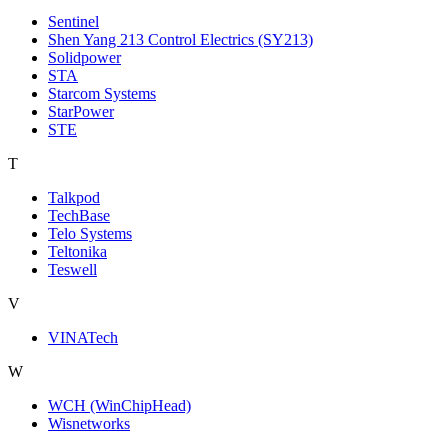
Sentinel
Shen Yang 213 Control Electrics (SY213)
Solidpower
STA
Starcom Systems
StarPower
STE
T
Talkpod
TechBase
Telo Systems
Teltonika
Teswell
V
VINATech
W
WCH (WinChipHead)
Wisnetworks