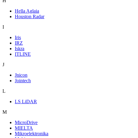
H
Hella Aglaia
Houston Radar
I
Iris
IRZ
Iskra
ITLINE
J
Jnicon
Jointech
L
LS LiDAR
M
MicroDrive
MIELTA
Mikroelektronika