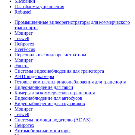
SIMбанки
Платформы управления
Robustel
Промышленные видеорегистраторы для коммерческого
транспорта
Мовирег
Teswell
Нейротех
EverFocus
Персональные видеорегистраторы
Мовирег
Элеста
Системы видеонаблюдения для транспорта
AHD-видеокамеры
Готовые комплекты видеонаблюдения для транспорта
Видеонаблюдение для такси
Камеры для коммерческого транспорта
Видеонаблюдение для автобусов
Видеонаблюдение для грузовиков
Мовирег
Teswell
Системы помощи водителю (ADAS)
Нейротех
Автомобильные мониторы