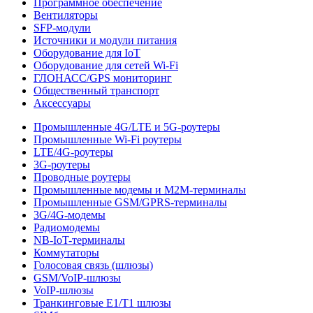
Программное обеспечение
Вентиляторы
SFP-модули
Источники и модули питания
Оборудование для IoT
Оборудование для сетей Wi-Fi
ГЛОНАСС/GPS мониторинг
Общественный транспорт
Аксессуары
Промышленные 4G/LTE и 5G-роутеры
Промышленные Wi-Fi роутеры
LTE/4G-роутеры
3G-роутеры
Проводные роутеры
Промышленные модемы и M2M-терминалы
Промышленные GSM/GPRS-терминалы
3G/4G-модемы
Радиомодемы
NB-IoT-терминалы
Коммутаторы
Голосовая связь (шлюзы)
GSM/VoIP-шлюзы
VoIP-шлюзы
Транкинговые E1/T1 шлюзы