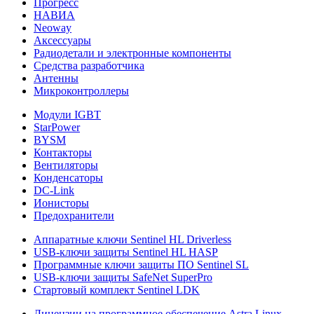
Прогресс
НАВИА
Neoway
Аксессуары
Радиодетали и электронные компоненты
Средства разработчика
Антенны
Микроконтроллеры
Модули IGBT
StarPower
BYSM
Контакторы
Вентиляторы
Конденсаторы
DC-Link
Ионисторы
Предохранители
Аппаратные ключи Sentinel HL Driverless
USB-ключи защиты Sentinel HL HASP
Программные ключи защиты ПО Sentinel SL
USB-ключи защиты SafeNet SuperPro
Стартовый комплект Sentinel LDK
Лицензии на программное обеспечение Astra Linux