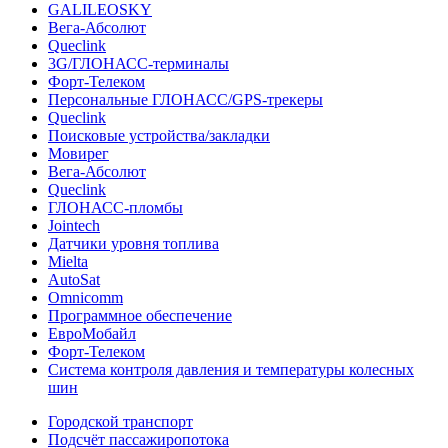
GALILEOSKY
Вега-Абсолют
Queclink
3G/ГЛОНАСС-терминалы
Форт-Телеком
Персональные ГЛОНАСС/GPS-трекеры
Queclink
Поисковые устройства/закладки
Мовирег
Вега-Абсолют
Queclink
ГЛОНАСС-пломбы
Jointech
Датчики уровня топлива
Mielta
AutoSat
Omnicomm
Программное обеспечение
ЕвроМобайл
Форт-Телеком
Система контроля давления и температуры колесных
шин
Городской транспорт
Подсчёт пассажиропотока