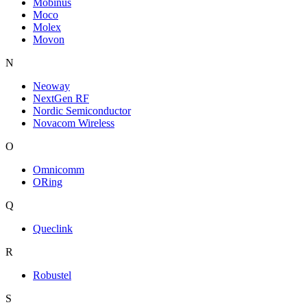
Mobinus
Moco
Molex
Movon
N
Neoway
NextGen RF
Nordic Semiconductor
Novacom Wireless
O
Omnicomm
ORing
Q
Queclink
R
Robustel
S