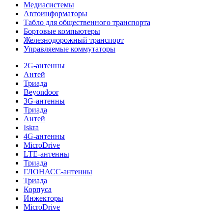
Медиасистемы
Автоинформаторы
Табло для общественного транспорта
Бортовые компьютеры
Железнодорожный транспорт
Управляемые коммутаторы
2G-антенны
Антей
Триада
Beyondoor
3G-антенны
Триада
Антей
Iskra
4G-антенны
MicroDrive
LTE-антенны
Триада
ГЛОНАСС-антенны
Триада
Корпуса
Инжекторы
MicroDrive