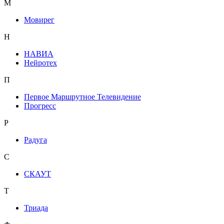
М
Мовирег
Н
НАВИА
Нейротех
П
Первое Маршрутное Телевидение
Прогресс
Р
Радуга
С
СКАУТ
Т
Триада