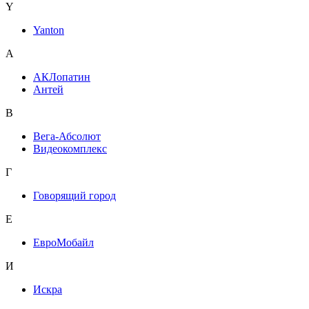
Y
Yanton
А
АКЛопатин
Антей
В
Вега-Абсолют
Видеокомплекс
Г
Говорящий город
Е
ЕвроМобайл
И
Искра