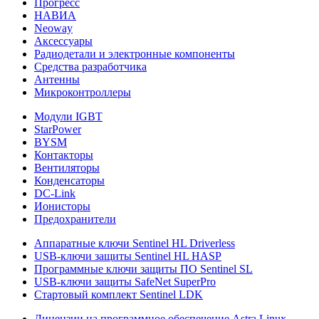
Прогресс
НАВИА
Neoway
Аксессуары
Радиодетали и электронные компоненты
Средства разработчика
Антенны
Микроконтроллеры
Модули IGBT
StarPower
BYSM
Контакторы
Вентиляторы
Конденсаторы
DC-Link
Ионисторы
Предохранители
Аппаратные ключи Sentinel HL Driverless
USB-ключи защиты Sentinel HL HASP
Программные ключи защиты ПО Sentinel SL
USB-ключи защиты SafeNet SuperPro
Стартовый комплект Sentinel LDK
Лицензии на программное обеспечение Astra Linux