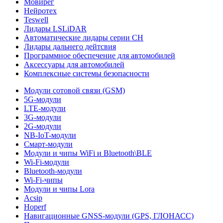
Мовирег
Нейротех
Teswell
Лидары LSLiDAR
Автоматические лидары серии CH
Лидары дальнего дейтсвия
Программное обеспечение для автомобилей
Аксессуары для автомобилей
Комплексные системы безопасности
Модули сотовой связи (GSM)
5G-модули
LTE-модули
3G-модули
2G-модули
NB-IoT-модули
Смарт-модули
Модули и чипы WiFi и Bluetooth\BLE
Wi-Fi-модули
Bluetooth-модули
Wi-Fi-чипы
Модули и чипы Lora
Acsip
Hoperf
Навигационные GNSS-модули (GPS, ГЛОНАСС)