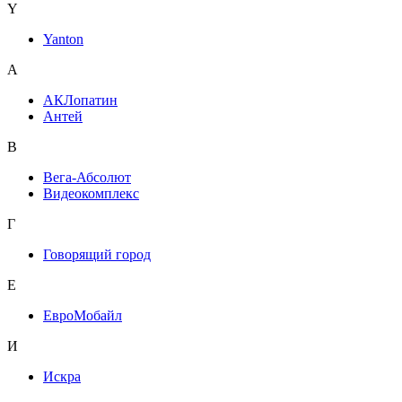
Y
Yanton
А
АКЛопатин
Антей
В
Вега-Абсолют
Видеокомплекс
Г
Говорящий город
Е
ЕвроМобайл
И
Искра