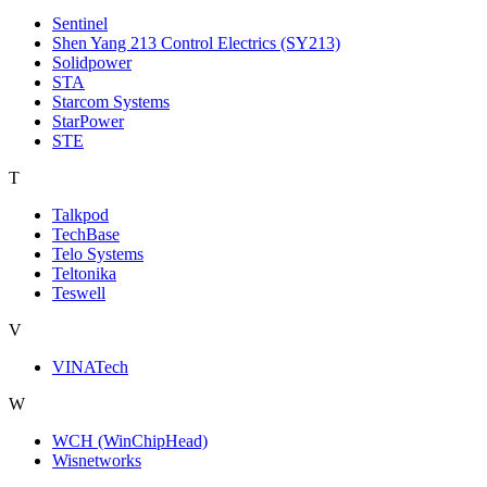
Sentinel
Shen Yang 213 Control Electrics (SY213)
Solidpower
STA
Starcom Systems
StarPower
STE
T
Talkpod
TechBase
Telo Systems
Teltonika
Teswell
V
VINATech
W
WCH (WinChipHead)
Wisnetworks