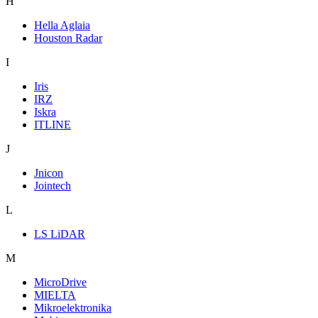
H
Hella Aglaia
Houston Radar
I
Iris
IRZ
Iskra
ITLINE
J
Jnicon
Jointech
L
LS LiDAR
M
MicroDrive
MIELTA
Mikroelektronika