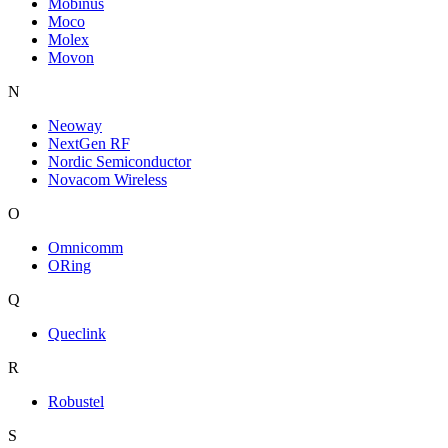
Mobinus
Moco
Molex
Movon
N
Neoway
NextGen RF
Nordic Semiconductor
Novacom Wireless
O
Omnicomm
ORing
Q
Queclink
R
Robustel
S