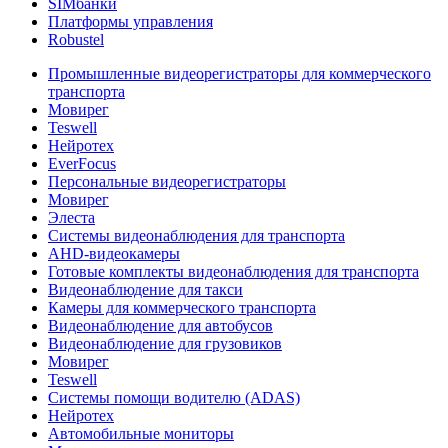
SIMбанки
Платформы управления
Robustel
Промышленные видеорегистраторы для коммерческого
транспорта
Мовирег
Teswell
Нейротех
EverFocus
Персональные видеорегистраторы
Мовирег
Элеста
Системы видеонаблюдения для транспорта
AHD-видеокамеры
Готовые комплекты видеонаблюдения для транспорта
Видеонаблюдение для такси
Камеры для коммерческого транспорта
Видеонаблюдение для автобусов
Видеонаблюдение для грузовиков
Мовирег
Teswell
Системы помощи водителю (ADAS)
Нейротех
Автомобильные мониторы