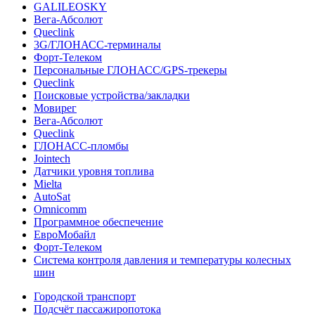
GALILEOSKY
Вега-Абсолют
Queclink
3G/ГЛОНАСС-терминалы
Форт-Телеком
Персональные ГЛОНАСС/GPS-трекеры
Queclink
Поисковые устройства/закладки
Мовирег
Вега-Абсолют
Queclink
ГЛОНАСС-пломбы
Jointech
Датчики уровня топлива
Mielta
AutoSat
Omnicomm
Программное обеспечение
ЕвроМобайл
Форт-Телеком
Система контроля давления и температуры колесных
шин
Городской транспорт
Подсчёт пассажиропотока