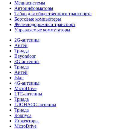
Медиасистемы
Автоинформаторы
Табло для общественного транспорта
Бортовые компьютеры
Железнодорожный транспорт
Управляемые коммутаторы
2G-антенны
Антей
Триада
Beyondoor
3G-антенны
Триада
Антей
Iskra
4G-антенны
MicroDrive
LTE-антенны
Триада
ГЛОНАСС-антенны
Триада
Корпуса
Инжекторы
MicroDrive