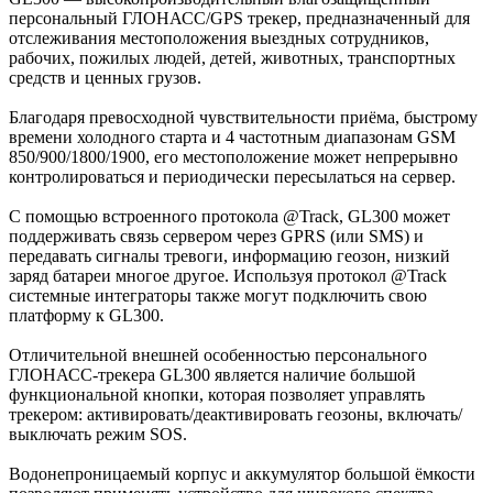
персональный ГЛОНАСС/GPS трекер, предназначенный для
отслеживания местоположения выездных сотрудников,
рабочих, пожилых людей, детей, животных, транспортных
средств и ценных грузов.
Благодаря превосходной чувствительности приёма, быстрому
времени холодного старта и 4 частотным диапазонам GSM
850/900/1800/1900, его местоположение может непрерывно
контролироваться и периодически пересылаться на сервер.
С помощью встроенного протокола @Track, GL300 может
поддерживать связь сервером через GPRS (или SMS) и
передавать сигналы тревоги, информацию геозон, низкий
заряд батареи многое другое. Используя протокол @Track
системные интеграторы также могут подключить свою
платформу к GL300.
Отличительной внешней особенностью персонального
ГЛОНАСС-трекера GL300 является наличие большой
функциональной кнопки, которая позволяет управлять
трекером: активировать/деактивировать геозоны, включать/
выключать режим SOS.
Водонепроницаемый корпус и аккумулятор большой ёмкости