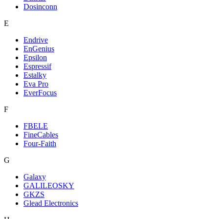
Dosinconn
E
Endrive
EnGenius
Epsilon
Espressif
Estalky
Eva Pro
EverFocus
F
FBELE
FineCables
Four-Faith
G
Galaxy
GALILEOSKY
GKZS
Glead Electronics