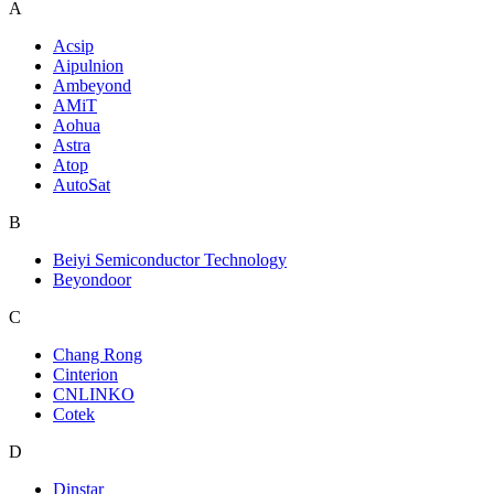
A
Acsip
Aipulnion
Ambeyond
AMiT
Aohua
Astra
Atop
AutoSat
B
Beiyi Semiconductor Technology
Beyondoor
C
Chang Rong
Cinterion
CNLINKO
Cotek
D
Dinstar