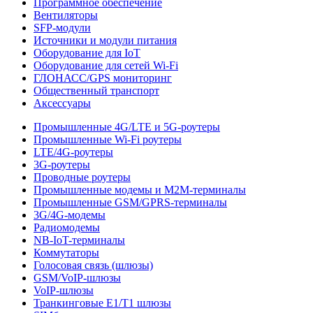
Программное обеспечение
Вентиляторы
SFP-модули
Источники и модули питания
Оборудование для IoT
Оборудование для сетей Wi-Fi
ГЛОНАСС/GPS мониторинг
Общественный транспорт
Аксессуары
Промышленные 4G/LTE и 5G-роутеры
Промышленные Wi-Fi роутеры
LTE/4G-роутеры
3G-роутеры
Проводные роутеры
Промышленные модемы и M2M-терминалы
Промышленные GSM/GPRS-терминалы
3G/4G-модемы
Радиомодемы
NB-IoT-терминалы
Коммутаторы
Голосовая связь (шлюзы)
GSM/VoIP-шлюзы
VoIP-шлюзы
Транкинговые E1/T1 шлюзы