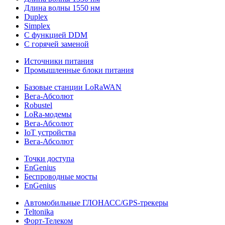
Длина волны 1550 нм
Duplex
Simplex
С функцией DDM
С горячей заменой
Источники питания
Промышленные блоки питания
Базовые станции LoRaWAN
Вега-Абсолют
Robustel
LoRa-модемы
Вега-Абсолют
IoT устройства
Вега-Абсолют
Точки доступа
EnGenius
Беспроводные мосты
EnGenius
Автомобильные ГЛОНАСС/GPS-трекеры
Teltonika
Форт-Телеком