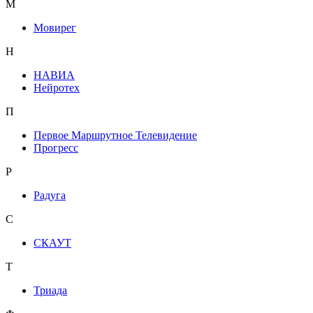
М
Мовирег
Н
НАВИА
Нейротех
П
Первое Маршрутное Телевидение
Прогресс
Р
Радуга
С
СКАУТ
Т
Триада