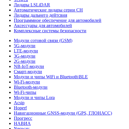
Лидары LSLiDAR
Автоматические лидары серии CH
Лидары дальнего дейтсвия
Программное обеспечение для автомобилей
Аксессуары для автомобилей
Комплексные системы безопасности
Модули сотовой связи (GSM)
5G-модули
LTE-модули
3G-модули
2G-модули
NB-IoT-модули
Смарт-модули
Модули и чипы WiFi и Bluetooth\BLE
Wi-Fi-модули
Bluetooth-модули
Wi-Fi-чипы
Модули и чипы Lora
Acsip
Hoperf
Навигационные GNSS-модули (GPS, ГЛОНАСС)
Прогресс
НАВИА
Neoway