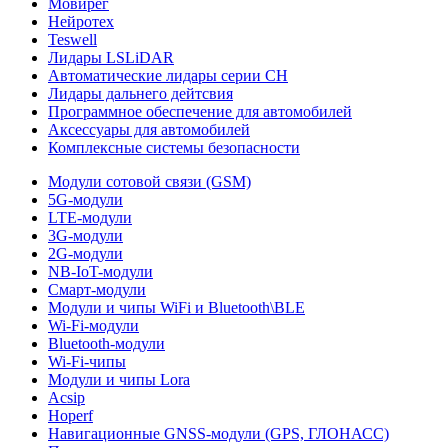
Мовирег
Нейротех
Teswell
Лидары LSLiDAR
Автоматические лидары серии CH
Лидары дальнего дейтсвия
Программное обеспечение для автомобилей
Аксессуары для автомобилей
Комплексные системы безопасности
Модули сотовой связи (GSM)
5G-модули
LTE-модули
3G-модули
2G-модули
NB-IoT-модули
Смарт-модули
Модули и чипы WiFi и Bluetooth\BLE
Wi-Fi-модули
Bluetooth-модули
Wi-Fi-чипы
Модули и чипы Lora
Acsip
Hoperf
Навигационные GNSS-модули (GPS, ГЛОНАСС)