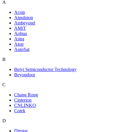
A
Acsip
Aipulnion
Ambeyond
AMiT
Aohua
Astra
Atop
AutoSat
B
Beiyi Semiconductor Technology
Beyondoor
C
Chang Rong
Cinterion
CNLINKO
Cotek
D
Dinstar