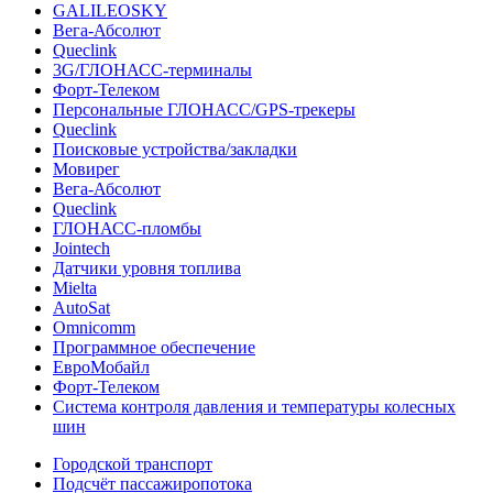
GALILEOSKY
Вега-Абсолют
Queclink
3G/ГЛОНАСС-терминалы
Форт-Телеком
Персональные ГЛОНАСС/GPS-трекеры
Queclink
Поисковые устройства/закладки
Мовирег
Вега-Абсолют
Queclink
ГЛОНАСС-пломбы
Jointech
Датчики уровня топлива
Mielta
AutoSat
Omnicomm
Программное обеспечение
ЕвроМобайл
Форт-Телеком
Система контроля давления и температуры колесных
шин
Городской транспорт
Подсчёт пассажиропотока