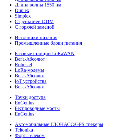
Длина волны 1550 нм
Duplex
Simplex
С функцией DDM
С горячей заменой
Источники питания
Промышленные блоки питания
Базовые станции LoRaWAN
Вега-Абсолют
Robustel
LoRa-модемы
Вега-Абсолют
IoT устройства
Вега-Абсолют
Точки доступа
EnGenius
Беспроводные мосты
EnGenius
Автомобильные ГЛОНАСС/GPS-трекеры
Teltonika
Форт-Телеком