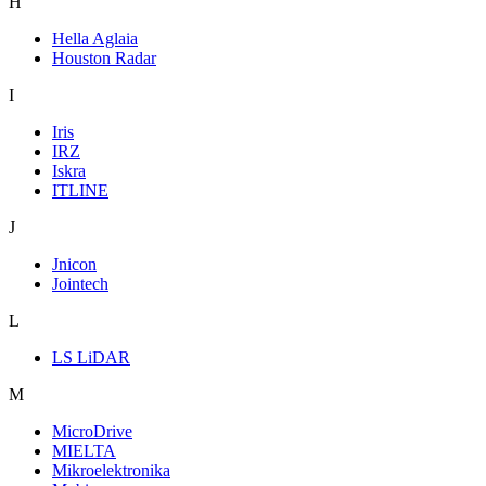
H
Hella Aglaia
Houston Radar
I
Iris
IRZ
Iskra
ITLINE
J
Jnicon
Jointech
L
LS LiDAR
M
MicroDrive
MIELTA
Mikroelektronika