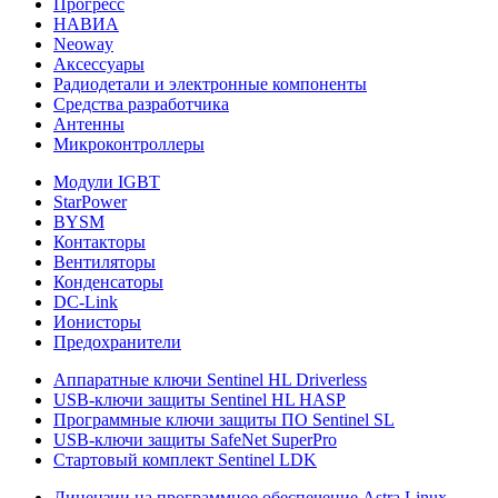
Прогресс
НАВИА
Neoway
Аксессуары
Радиодетали и электронные компоненты
Средства разработчика
Антенны
Микроконтроллеры
Модули IGBT
StarPower
BYSM
Контакторы
Вентиляторы
Конденсаторы
DC-Link
Ионисторы
Предохранители
Аппаратные ключи Sentinel HL Driverless
USB-ключи защиты Sentinel HL HASP
Программные ключи защиты ПО Sentinel SL
USB-ключи защиты SafeNet SuperPro
Стартовый комплект Sentinel LDK
Лицензии на программное обеспечение Astra Linux