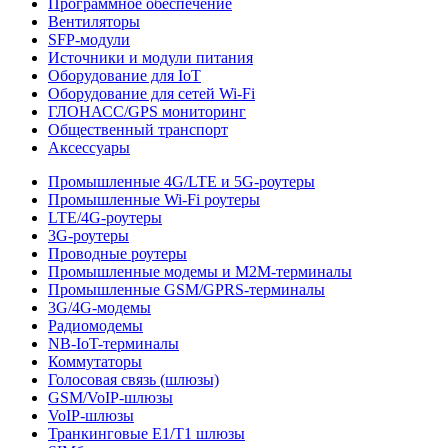
Программное обеспечение
Вентиляторы
SFP-модули
Источники и модули питания
Оборудование для IoT
Оборудование для сетей Wi-Fi
ГЛОНАСС/GPS мониторинг
Общественный транспорт
Аксессуары
Промышленные 4G/LTE и 5G-роутеры
Промышленные Wi-Fi роутеры
LTE/4G-роутеры
3G-роутеры
Проводные роутеры
Промышленные модемы и M2M-терминалы
Промышленные GSM/GPRS-терминалы
3G/4G-модемы
Радиомодемы
NB-IoT-терминалы
Коммутаторы
Голосовая связь (шлюзы)
GSM/VoIP-шлюзы
VoIP-шлюзы
Транкинговые E1/T1 шлюзы