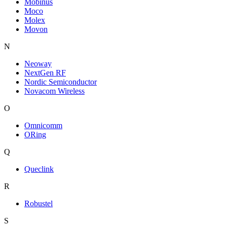
Mobinus
Moco
Molex
Movon
N
Neoway
NextGen RF
Nordic Semiconductor
Novacom Wireless
O
Omnicomm
ORing
Q
Queclink
R
Robustel
S