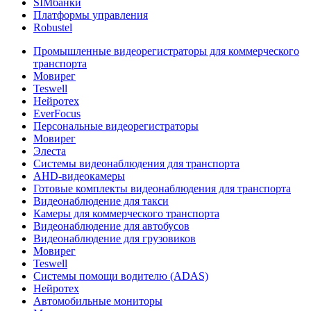
SIMбанки
Платформы управления
Robustel
Промышленные видеорегистраторы для коммерческого
транспорта
Мовирег
Teswell
Нейротех
EverFocus
Персональные видеорегистраторы
Мовирег
Элеста
Системы видеонаблюдения для транспорта
AHD-видеокамеры
Готовые комплекты видеонаблюдения для транспорта
Видеонаблюдение для такси
Камеры для коммерческого транспорта
Видеонаблюдение для автобусов
Видеонаблюдение для грузовиков
Мовирег
Teswell
Системы помощи водителю (ADAS)
Нейротех
Автомобильные мониторы