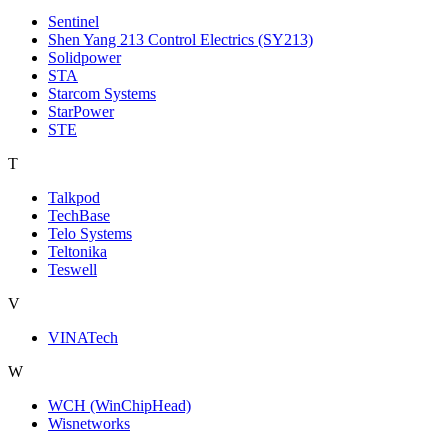
Sentinel
Shen Yang 213 Control Electrics (SY213)
Solidpower
STA
Starcom Systems
StarPower
STE
T
Talkpod
TechBase
Telo Systems
Teltonika
Teswell
V
VINATech
W
WCH (WinChipHead)
Wisnetworks