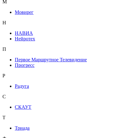
М
Мовирег
Н
НАВИА
Нейротех
П
Первое Маршрутное Телевидение
Прогресс
Р
Радуга
С
СКАУТ
Т
Триада