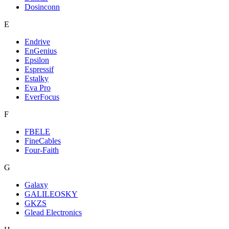
Dosinconn
E
Endrive
EnGenius
Epsilon
Espressif
Estalky
Eva Pro
EverFocus
F
FBELE
FineCables
Four-Faith
G
Galaxy
GALILEOSKY
GKZS
Glead Electronics