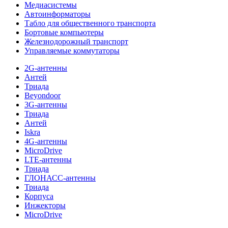
Медиасистемы
Автоинформаторы
Табло для общественного транспорта
Бортовые компьютеры
Железнодорожный транспорт
Управляемые коммутаторы
2G-антенны
Антей
Триада
Beyondoor
3G-антенны
Триада
Антей
Iskra
4G-антенны
MicroDrive
LTE-антенны
Триада
ГЛОНАСС-антенны
Триада
Корпуса
Инжекторы
MicroDrive