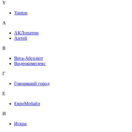
Y
Yanton
А
АКЛопатин
Антей
В
Вега-Абсолют
Видеокомплекс
Г
Говорящий город
Е
ЕвроМобайл
И
Искра