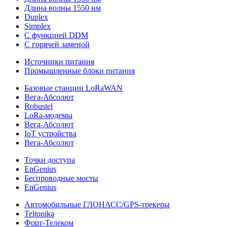
Длина волны 1550 нм
Duplex
Simplex
С функцией DDM
С горячей заменой
Источники питания
Промышленные блоки питания
Базовые станции LoRaWAN
Вега-Абсолют
Robustel
LoRa-модемы
Вега-Абсолют
IoT устройства
Вега-Абсолют
Точки доступа
EnGenius
Беспроводные мосты
EnGenius
Автомобильные ГЛОНАСС/GPS-трекеры
Teltonika
Форт-Телеком