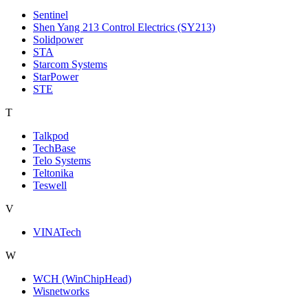
Sentinel
Shen Yang 213 Control Electrics (SY213)
Solidpower
STA
Starcom Systems
StarPower
STE
T
Talkpod
TechBase
Telo Systems
Teltonika
Teswell
V
VINATech
W
WCH (WinChipHead)
Wisnetworks