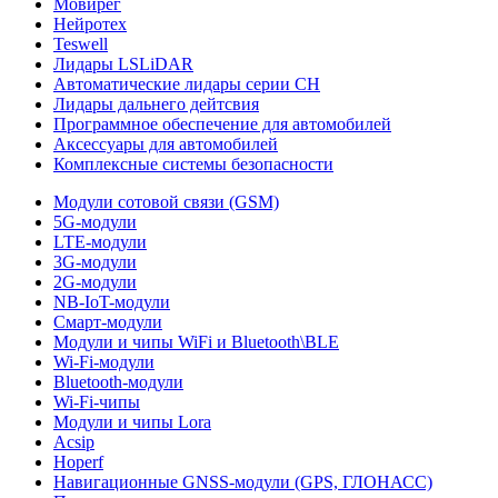
Мовирег
Нейротех
Teswell
Лидары LSLiDAR
Автоматические лидары серии CH
Лидары дальнего дейтсвия
Программное обеспечение для автомобилей
Аксессуары для автомобилей
Комплексные системы безопасности
Модули сотовой связи (GSM)
5G-модули
LTE-модули
3G-модули
2G-модули
NB-IoT-модули
Смарт-модули
Модули и чипы WiFi и Bluetooth\BLE
Wi-Fi-модули
Bluetooth-модули
Wi-Fi-чипы
Модули и чипы Lora
Acsip
Hoperf
Навигационные GNSS-модули (GPS, ГЛОНАСС)