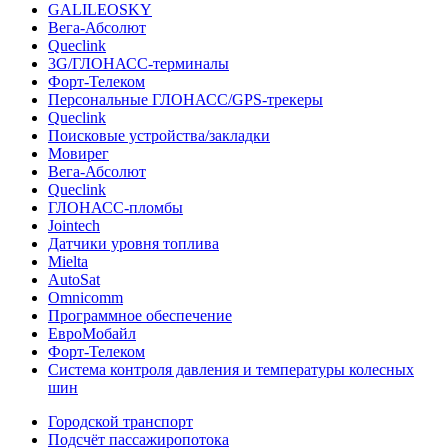
GALILEOSKY
Вега-Абсолют
Queclink
3G/ГЛОНАСС-терминалы
Форт-Телеком
Персональные ГЛОНАСС/GPS-трекеры
Queclink
Поисковые устройства/закладки
Мовирег
Вега-Абсолют
Queclink
ГЛОНАСС-пломбы
Jointech
Датчики уровня топлива
Mielta
AutoSat
Omnicomm
Программное обеспечение
ЕвроМобайл
Форт-Телеком
Система контроля давления и температуры колесных
шин
Городской транспорт
Подсчёт пассажиропотока