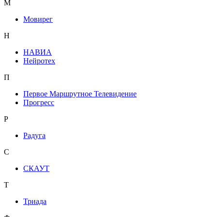
М
Мовирег
Н
НАВИА
Нейротех
П
Первое Маршрутное Телевидение
Прогресс
Р
Радуга
С
СКАУТ
Т
Триада