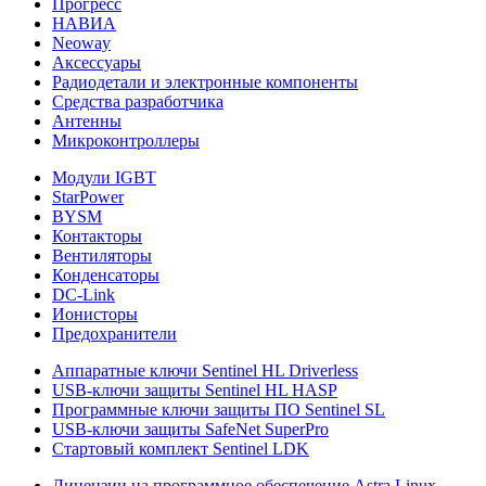
Прогресс
НАВИА
Neoway
Аксессуары
Радиодетали и электронные компоненты
Средства разработчика
Антенны
Микроконтроллеры
Модули IGBT
StarPower
BYSM
Контакторы
Вентиляторы
Конденсаторы
DC-Link
Ионисторы
Предохранители
Аппаратные ключи Sentinel HL Driverless
USB-ключи защиты Sentinel HL HASP
Программные ключи защиты ПО Sentinel SL
USB-ключи защиты SafeNet SuperPro
Стартовый комплект Sentinel LDK
Лицензии на программное обеспечение Astra Linux