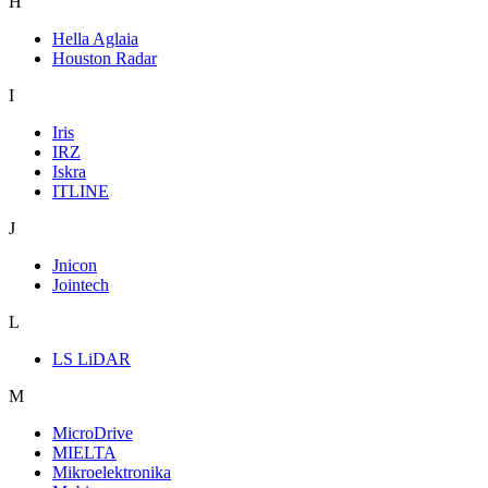
H
Hella Aglaia
Houston Radar
I
Iris
IRZ
Iskra
ITLINE
J
Jnicon
Jointech
L
LS LiDAR
M
MicroDrive
MIELTA
Mikroelektronika