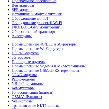
Программное обеспечение
Вентиляторы
SFP-модули
Источники и модули питания
Оборудование для IoT
Оборудование для сетей Wi-Fi
ГЛОНАСС/GPS мониторинг
Общественный транспорт
Аксессуары
Промышленные 4G/LTE и 5G-роутеры
Промышленные Wi-Fi роутеры
LTE/4G-роутеры
3G-роутеры
Проводные роутеры
Промышленные модемы и M2M-терминалы
Промышленные GSM/GPRS-терминалы
3G/4G-модемы
Радиомодемы
NB-IoT-терминалы
Коммутаторы
Голосовая связь (шлюзы)
GSM/VoIP-шлюзы
VoIP-шлюзы
Транкинговые E1/T1 шлюзы