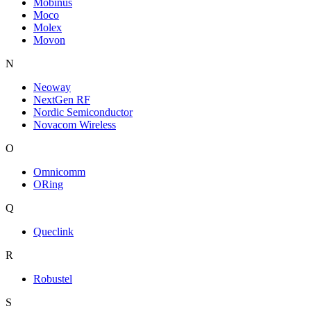
Mobinus
Moco
Molex
Movon
N
Neoway
NextGen RF
Nordic Semiconductor
Novacom Wireless
O
Omnicomm
ORing
Q
Queclink
R
Robustel
S