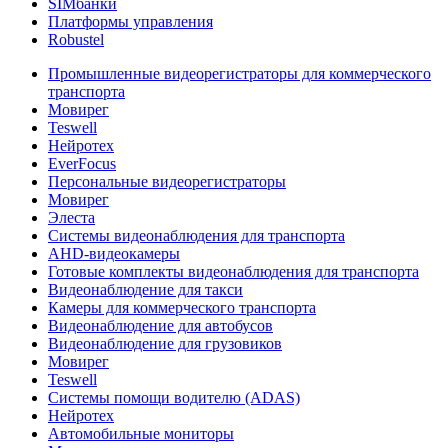
SIMбанки
Платформы управления
Robustel
Промышленные видеорегистраторы для коммерческого
транспорта
Мовирег
Teswell
Нейротех
EverFocus
Персональные видеорегистраторы
Мовирег
Элеста
Системы видеонаблюдения для транспорта
AHD-видеокамеры
Готовые комплекты видеонаблюдения для транспорта
Видеонаблюдение для такси
Камеры для коммерческого транспорта
Видеонаблюдение для автобусов
Видеонаблюдение для грузовиков
Мовирег
Teswell
Системы помощи водителю (ADAS)
Нейротех
Автомобильные мониторы