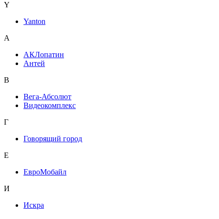
Y
Yanton
А
АКЛопатин
Антей
В
Вега-Абсолют
Видеокомплекс
Г
Говорящий город
Е
ЕвроМобайл
И
Искра