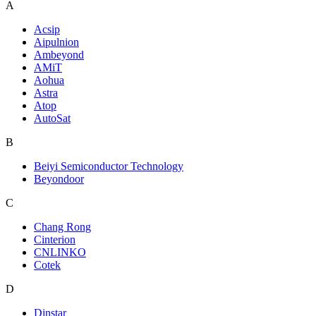
A
Acsip
Aipulnion
Ambeyond
AMiT
Aohua
Astra
Atop
AutoSat
B
Beiyi Semiconductor Technology
Beyondoor
C
Chang Rong
Cinterion
CNLINKO
Cotek
D
Dinstar