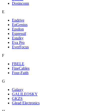
Dosinconn
E
Endrive
EnGenius
Epsilon
Espressif
Estalky
Eva Pro
EverFocus
F
FBELE
FineCables
Four-Faith
G
Galaxy
GALILEOSKY
GKZS
Glead Electronics