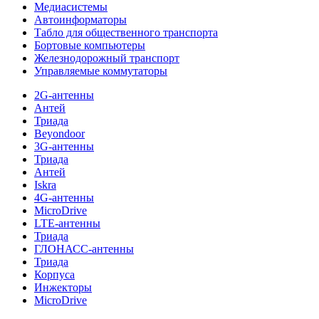
Медиасистемы
Автоинформаторы
Табло для общественного транспорта
Бортовые компьютеры
Железнодорожный транспорт
Управляемые коммутаторы
2G-антенны
Антей
Триада
Beyondoor
3G-антенны
Триада
Антей
Iskra
4G-антенны
MicroDrive
LTE-антенны
Триада
ГЛОНАСС-антенны
Триада
Корпуса
Инжекторы
MicroDrive