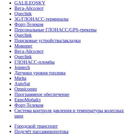
GALILEOSKY
Вега-Абсолют
Queclink
3G/ГЛОНАСС-терминалы
Форт-Телеком
Персональные ГЛОНАСС/GPS-трекеры
Queclink
Поисковые устройства/закладки
Мовирег
Вега-Абсолют
Queclink
ГЛОНАСС-пломбы
Jointech
Датчики уровня топлива
Mielta
AutoSat
Omnicomm
Программное обеспечение
ЕвроМобайл
Форт-Телеком
Система контроля давления и температуры колесных
шин
Городской транспорт
Подсчёт пассажиропотока