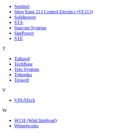
Sentinel
Shen Yang 213 Control Electrics (SY213)
Solidpower
STA
Starcom Systems
StarPower
STE
T
Talkpod
TechBase
Telo Systems
Teltonika
Teswell
V
VINATech
W
WCH (WinChipHead)
Wisnetworks