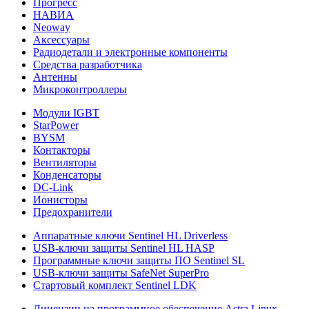
Прогресс
НАВИА
Neoway
Аксессуары
Радиодетали и электронные компоненты
Средства разработчика
Антенны
Микроконтроллеры
Модули IGBT
StarPower
BYSM
Контакторы
Вентиляторы
Конденсаторы
DC-Link
Ионисторы
Предохранители
Аппаратные ключи Sentinel HL Driverless
USB-ключи защиты Sentinel HL HASP
Программные ключи защиты ПО Sentinel SL
USB-ключи защиты SafeNet SuperPro
Стартовый комплект Sentinel LDK
Лицензии на программное обеспечение Astra Linux