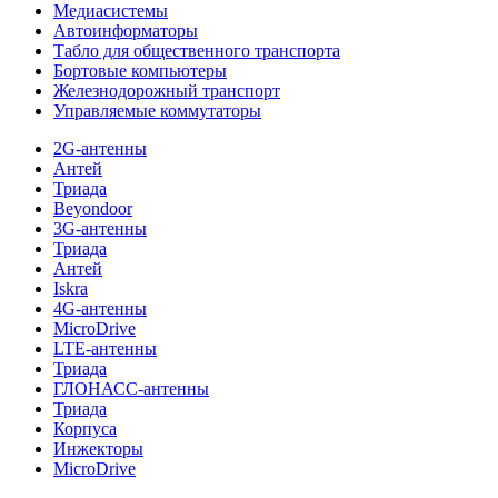
Медиасистемы
Автоинформаторы
Табло для общественного транспорта
Бортовые компьютеры
Железнодорожный транспорт
Управляемые коммутаторы
2G-антенны
Антей
Триада
Beyondoor
3G-антенны
Триада
Антей
Iskra
4G-антенны
MicroDrive
LTE-антенны
Триада
ГЛОНАСС-антенны
Триада
Корпуса
Инжекторы
MicroDrive