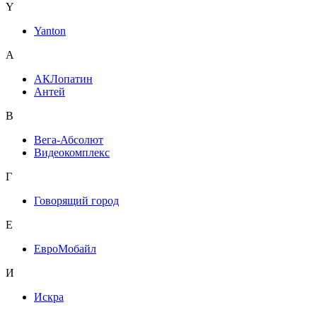
Y
Yanton
А
АКЛопатин
Антей
В
Вега-Абсолют
Видеокомплекс
Г
Говорящий город
Е
ЕвроМобайл
И
Искра