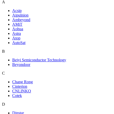
A
Acsip
Aipulnion
Ambeyond
AMiT
Aohua
Astra
Atop
AutoSat
B
Beiyi Semiconductor Technology
Beyondoor
C
Chang Rong
Cinterion
CNLINKO
Cotek
D
Dinstar