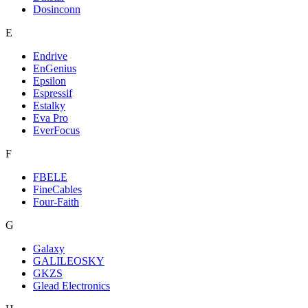
Dosinconn
E
Endrive
EnGenius
Epsilon
Espressif
Estalky
Eva Pro
EverFocus
F
FBELE
FineCables
Four-Faith
G
Galaxy
GALILEOSKY
GKZS
Glead Electronics