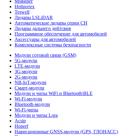
Мовирег
Нейротех
Teswell
Лидары LSLiDAR
Автоматические лидары серии CH
Лидары дальнего дейтсвия
Программное обеспечение для автомобилей
Аксессуары для автомобилей
Комплексные системы безопасности
Модули сотовой связи (GSM)
5G-модули
LTE-модули
3G-модули
2G-модули
NB-IoT-модули
Смарт-модули
Модули и чипы WiFi и Bluetooth\BLE
Wi-Fi-модули
Bluetooth-модули
Wi-Fi-чипы
Модули и чипы Lora
Acsip
Hoperf
Навигационные GNSS-модули (GPS, ГЛОНАСС)