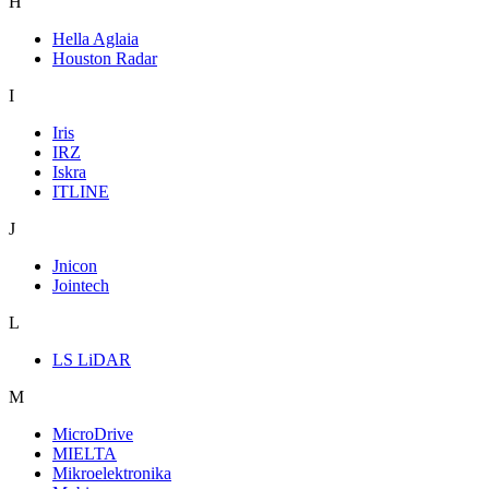
H
Hella Aglaia
Houston Radar
I
Iris
IRZ
Iskra
ITLINE
J
Jnicon
Jointech
L
LS LiDAR
M
MicroDrive
MIELTA
Mikroelektronika