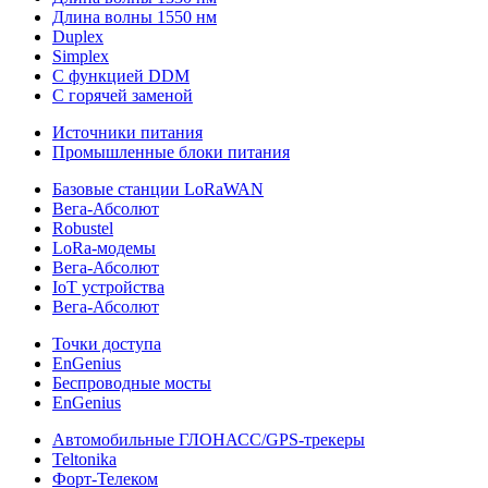
Длина волны 1550 нм
Duplex
Simplex
С функцией DDM
С горячей заменой
Источники питания
Промышленные блоки питания
Базовые станции LoRaWAN
Вега-Абсолют
Robustel
LoRa-модемы
Вега-Абсолют
IoT устройства
Вега-Абсолют
Точки доступа
EnGenius
Беспроводные мосты
EnGenius
Автомобильные ГЛОНАСС/GPS-трекеры
Teltonika
Форт-Телеком