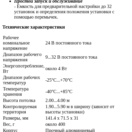
Простой запуск и обслуживание
- Ёмкость для предварительной настройки до 32
установок и определения положения установки с
помощью перемычек.
Технические
характеристики
Рабочее
номинальное
24 В постоянного тока
напряжение
Диапазон рабочего
9...32 В постоянного тока
напряжения
Энергопотребление,
около 4 Вт
Вт
Диапазон рабочих
-25°C...+70°C
температур
Температура
-40°C...+85°C
хранения
Высота потолка
2.00...4.00 м
Контролируемая
1.90...5.90 м в ширину (зависит от
территория
высоты установки)
Размеры, мм
141.4 x 71.5 x 31
Вес, г
около 400
Корпус
Прочный алюминиевый