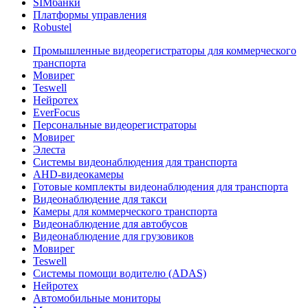
SIMбанки
Платформы управления
Robustel
Промышленные видеорегистраторы для коммерческого
транспорта
Мовирег
Teswell
Нейротех
EverFocus
Персональные видеорегистраторы
Мовирег
Элеста
Системы видеонаблюдения для транспорта
AHD-видеокамеры
Готовые комплекты видеонаблюдения для транспорта
Видеонаблюдение для такси
Камеры для коммерческого транспорта
Видеонаблюдение для автобусов
Видеонаблюдение для грузовиков
Мовирег
Teswell
Системы помощи водителю (ADAS)
Нейротех
Автомобильные мониторы