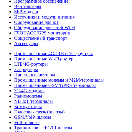
Программное обеспечение
Вентиляторы
SFP-модули
Источники и модули питания
Оборудование для IoT
Оборудование для сетей Wi-Fi
ГЛОНАСС/GPS мониторинг
Общественный транспорт
Аксессуары
Промышленные 4G/LTE и 5G-роутеры
Промышленные Wi-Fi роутеры
LTE/4G-роутеры
3G-роутеры
Проводные роутеры
Промышленные модемы и M2M-терминалы
Промышленные GSM/GPRS-терминалы
3G/4G-модемы
Радиомодемы
NB-IoT-терминалы
Коммутаторы
Голосовая связь (шлюзы)
GSM/VoIP-шлюзы
VoIP-шлюзы
Транкинговые E1/T1 шлюзы