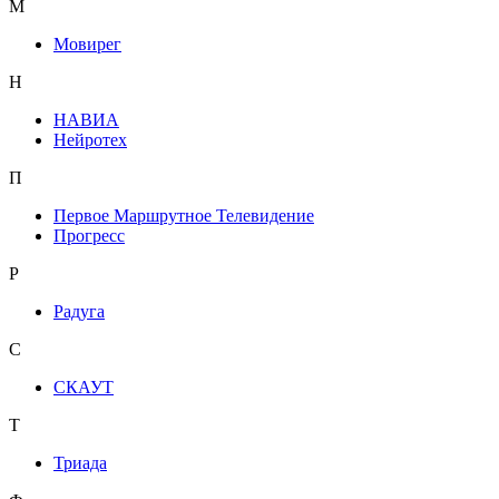
М
Мовирег
Н
НАВИА
Нейротех
П
Первое Маршрутное Телевидение
Прогресс
Р
Радуга
С
СКАУТ
Т
Триада