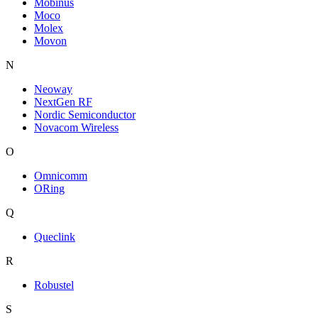
Mobinus
Moco
Molex
Movon
N
Neoway
NextGen RF
Nordic Semiconductor
Novacom Wireless
O
Omnicomm
ORing
Q
Queclink
R
Robustel
S