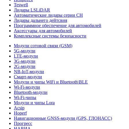
Teswell
Лидары LSLiDAR
Автоматические лидары серии CH
Лидары дальнего дейтсвия
Программное обеспечение для автомобилей
Аксессуары для автомобилей
Комплексные системы безопасности
Модули сотовой связи (GSM)
5G-модули
LTE-модули
3G-модули
2G-модули
NB-IoT-модули
Смарт-модули
Модули и чипы WiFi и Bluetooth\BLE
Wi-Fi-модули
Bluetooth-модули
Wi-Fi-чипы
Модули и чипы Lora
Acsip
Hoperf
Навигационные GNSS-модули (GPS, ГЛОНАСС)
Прогресс
НАВИА