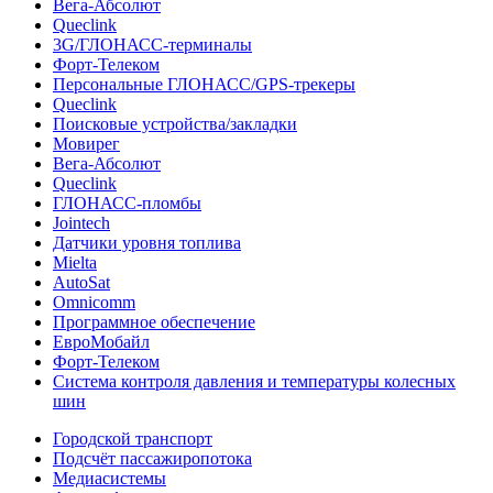
Вега-Абсолют
Queclink
3G/ГЛОНАСС-терминалы
Форт-Телеком
Персональные ГЛОНАСС/GPS-трекеры
Queclink
Поисковые устройства/закладки
Мовирег
Вега-Абсолют
Queclink
ГЛОНАСС-пломбы
Jointech
Датчики уровня топлива
Mielta
AutoSat
Omnicomm
Программное обеспечение
ЕвроМобайл
Форт-Телеком
Система контроля давления и температуры колесных
шин
Городской транспорт
Подсчёт пассажиропотока
Медиасистемы