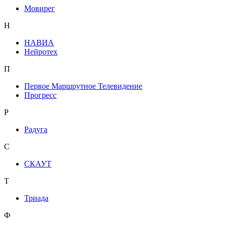
Мовирег
Н
НАВИА
Нейротех
П
Первое Маршрутное Телевидение
Прогресс
Р
Радуга
С
СКАУТ
Т
Триада
Ф