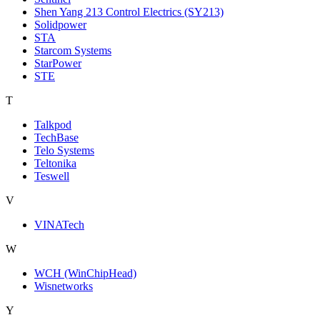
Shen Yang 213 Control Electrics (SY213)
Solidpower
STA
Starcom Systems
StarPower
STE
T
Talkpod
TechBase
Telo Systems
Teltonika
Teswell
V
VINATech
W
WCH (WinChipHead)
Wisnetworks
Y