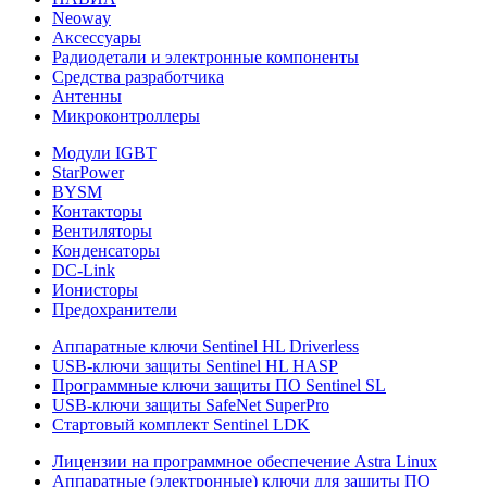
Neoway
Аксессуары
Радиодетали и электронные компоненты
Средства разработчика
Антенны
Микроконтроллеры
Модули IGBT
StarPower
BYSM
Контакторы
Вентиляторы
Конденсаторы
DC-Link
Ионисторы
Предохранители
Аппаратные ключи Sentinel HL Driverless
USB-ключи защиты Sentinel HL HASP
Программные ключи защиты ПО Sentinel SL
USB-ключи защиты SafeNet SuperPro
Стартовый комплект Sentinel LDK
Лицензии на программное обеспечение Astra Linux
Аппаратные (электронные) ключи для защиты ПО