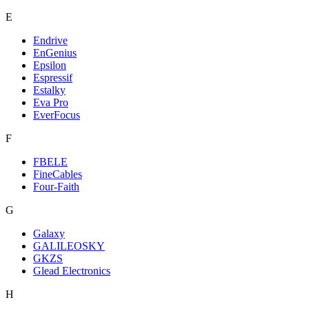
E
Endrive
EnGenius
Epsilon
Espressif
Estalky
Eva Pro
EverFocus
F
FBELE
FineCables
Four-Faith
G
Galaxy
GALILEOSKY
GKZS
Glead Electronics
H