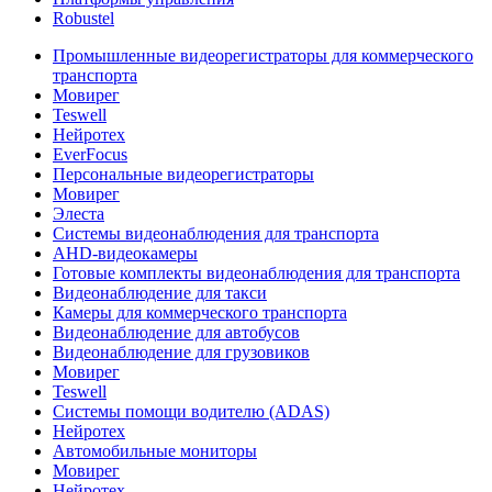
Robustel
Промышленные видеорегистраторы для коммерческого
транспорта
Мовирег
Teswell
Нейротех
EverFocus
Персональные видеорегистраторы
Мовирег
Элеста
Системы видеонаблюдения для транспорта
AHD-видеокамеры
Готовые комплекты видеонаблюдения для транспорта
Видеонаблюдение для такси
Камеры для коммерческого транспорта
Видеонаблюдение для автобусов
Видеонаблюдение для грузовиков
Мовирег
Teswell
Системы помощи водителю (ADAS)
Нейротех
Автомобильные мониторы
Мовирег
Нейротех