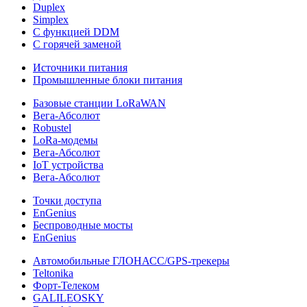
Duplex
Simplex
С функцией DDM
С горячей заменой
Источники питания
Промышленные блоки питания
Базовые станции LoRaWAN
Вега-Абсолют
Robustel
LoRa-модемы
Вега-Абсолют
IoT устройства
Вега-Абсолют
Точки доступа
EnGenius
Беспроводные мосты
EnGenius
Автомобильные ГЛОНАСС/GPS-трекеры
Teltonika
Форт-Телеком
GALILEOSKY