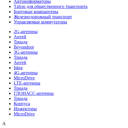
Автоинформаторы
Табло для общественного транспорта
Бортовые компьютеры
Железнодорожный транспорт
Управляемые коммутаторы
2G-антенны
Антей
Триада
Beyondoor
3G-антенны
Триада
Антей
Iskra
4G-антенны
MicroDrive
LTE-антенны
Триада
ГЛОНАСС-антенны
Триада
Корпуса
Инжекторы
MicroDrive
A