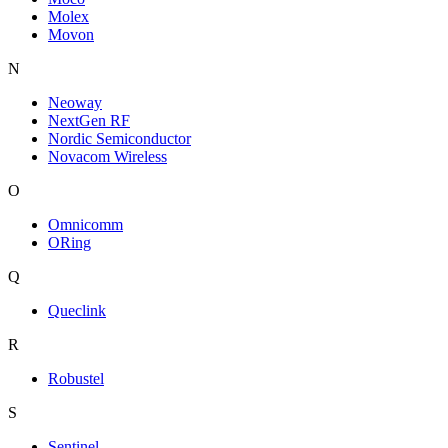
Molex
Movon
N
Neoway
NextGen RF
Nordic Semiconductor
Novacom Wireless
O
Omnicomm
ORing
Q
Queclink
R
Robustel
S
Sentinel