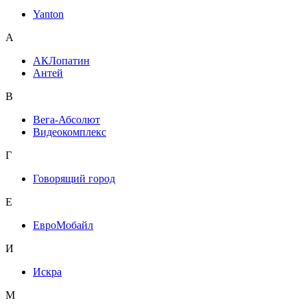
Yanton
А
АКЛопатин
Антей
В
Вега-Абсолют
Видеокомплекс
Г
Говорящий город
Е
ЕвроМобайл
И
Искра
М