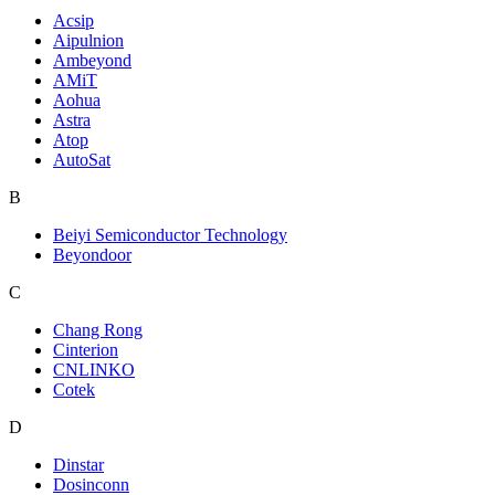
Acsip
Aipulnion
Ambeyond
AMiT
Aohua
Astra
Atop
AutoSat
B
Beiyi Semiconductor Technology
Beyondoor
C
Chang Rong
Cinterion
CNLINKO
Cotek
D
Dinstar
Dosinconn