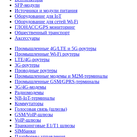
SFP-модули
Источники и модули питания
Оборудование для IoT
Оборудование для сетей Wi-Fi
ГЛОНАСС/GPS мониторинг
Общественный транспорт
Аксессуары
Промышленные 4G/LTE и 5G-роутеры
Промышленные Wi-Fi роутеры
LTE/4G-роутеры
3G-роутеры
Проводные роутеры
Промышленные модемы и M2M-терминалы
Промышленные GSM/GPRS-терминалы
3G/4G-модемы
Радиомодемы
NB-IoT-терминалы
Коммутаторы
Голосовая связь (шлюзы)
GSM/VoIP-шлюзы
VoIP-шлюзы
Транкинговые E1/T1 шлюзы
SIMбанки
Платформы управления