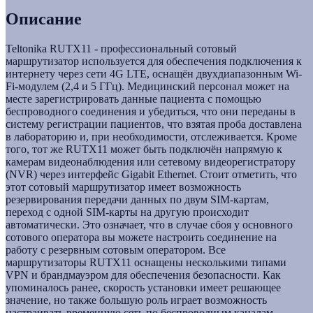
Описание
Teltonika RUTX11 - профессиональный сотовый
маршрутизатор используется для обеспечения подключения к
интернету через сети 4G LTE, оснащён двухдиапазонным Wi-
Fi-модулем (2,4 и 5 ГГц). Медицинский персонал может на
месте зарегистрировать данные пациента с помощью
беспроводного соединения и убедиться, что они переданы в
систему регистрации пациентов, что взятая проба доставлена
в лабораторию и, при необходимости, отслеживается. Кроме
того, тот же RUTX11 может быть подключён напрямую к
камерам видеонаблюдения или сетевому видеорегистратору
(NVR) через интерфейс Gigabit Ethernet. Стоит отметить, что
этот сотовый маршрутизатор имеет возможность
резервирования передачи данных по двум SIM-картам,
переход с одной SIM-карты на другую происходит
автоматически. Это означает, что в случае сбоя у основного
сотового оператора вы можете настроить соединение на
работу с резервным сотовым оператором. Все
маршрутизаторы RUTX11 оснащены несколькими типами
VPN и брандмауэром для обеспечения безопасности. Как
упоминалось ранее, скорость установки имеет решающее
значение, но также большую роль играет возможность
настраивать временную сеть по беспроводным каналам.