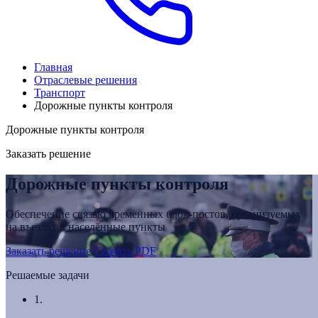
Главная
Отраслевые решения
Транспорт
Дорожные пункты контроля
Дорожные пункты контроля
Заказать решение
Дорожные пункты контроля
Обеспечение связью временных блок-постов, организуемых
на въездах в населённые пункты
Заказать решение
Скачать PDF
Решаемые задачи
1.