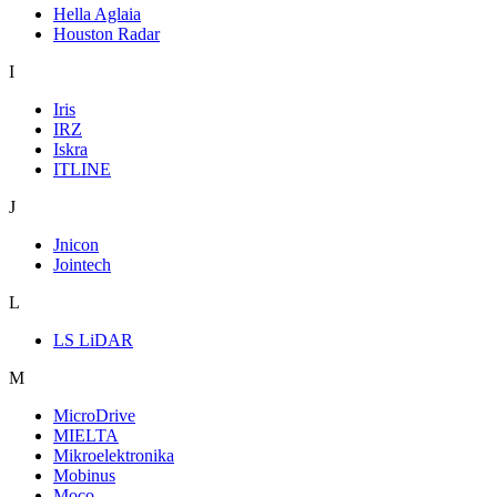
Hella Aglaia
Houston Radar
I
Iris
IRZ
Iskra
ITLINE
J
Jnicon
Jointech
L
LS LiDAR
M
MicroDrive
MIELTA
Mikroelektronika
Mobinus
Moco