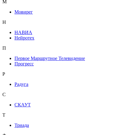
М
Мовирег
Н
НАВИА
Нейротех
П
Первое Маршрутное Телевидение
Прогресс
Р
Радуга
С
СКАУТ
Т
Триада