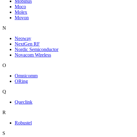
Mobinus
Moco
Molex
Movon
N
Neoway
NextGen RF
Nordic Semiconductor
Novacom Wireless
O
Omnicomm
ORing
Q
Queclink
R
Robustel
S