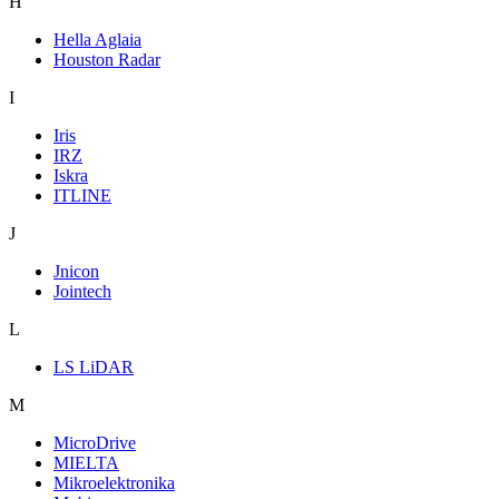
H
Hella Aglaia
Houston Radar
I
Iris
IRZ
Iskra
ITLINE
J
Jnicon
Jointech
L
LS LiDAR
M
MicroDrive
MIELTA
Mikroelektronika