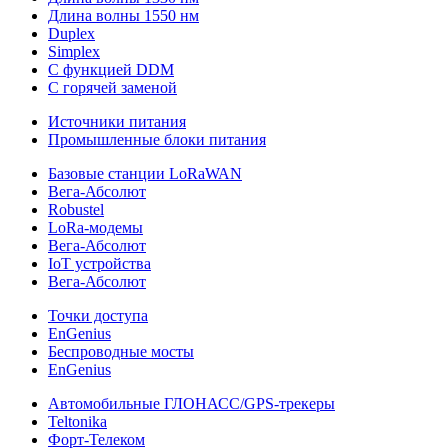
Длина волны 1550 нм
Duplex
Simplex
С функцией DDM
С горячей заменой
Источники питания
Промышленные блоки питания
Базовые станции LoRaWAN
Вега-Абсолют
Robustel
LoRa-модемы
Вега-Абсолют
IoT устройства
Вега-Абсолют
Точки доступа
EnGenius
Беспроводные мосты
EnGenius
Автомобильные ГЛОНАСС/GPS-трекеры
Teltonika
Форт-Телеком