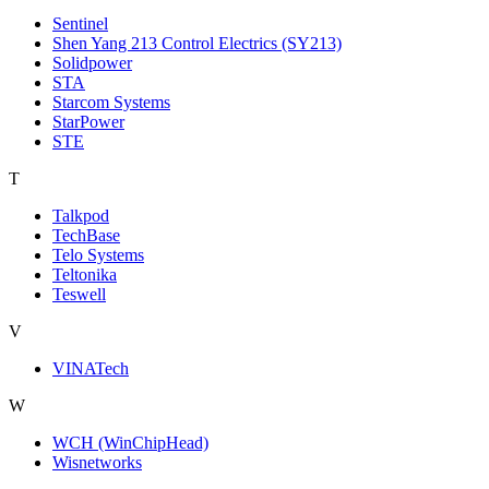
Sentinel
Shen Yang 213 Control Electrics (SY213)
Solidpower
STA
Starcom Systems
StarPower
STE
T
Talkpod
TechBase
Telo Systems
Teltonika
Teswell
V
VINATech
W
WCH (WinChipHead)
Wisnetworks