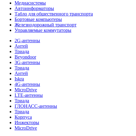
Медиасистемы
Автоинформаторы
Табло для общественного транспорта
Бортовые компьютеры
Железнодорожный транспорт
Управляемые коммутаторы
2G-антенны
Антей
Триада
Beyondoor
3G-антенны
Триада
Антей
Iskra
4G-антенны
MicroDrive
LTE-антенны
Триада
ГЛОНАСС-антенны
Триада
Корпуса
Инжекторы
MicroDrive