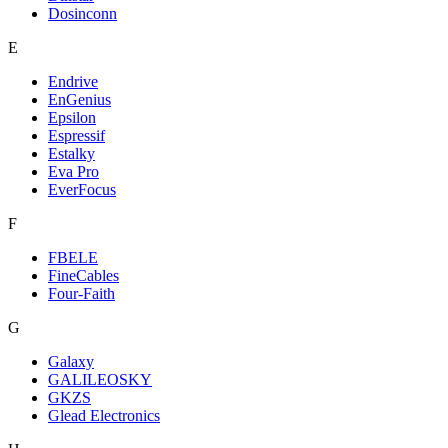
Dosinconn
E
Endrive
EnGenius
Epsilon
Espressif
Estalky
Eva Pro
EverFocus
F
FBELE
FineCables
Four-Faith
G
Galaxy
GALILEOSKY
GKZS
Glead Electronics