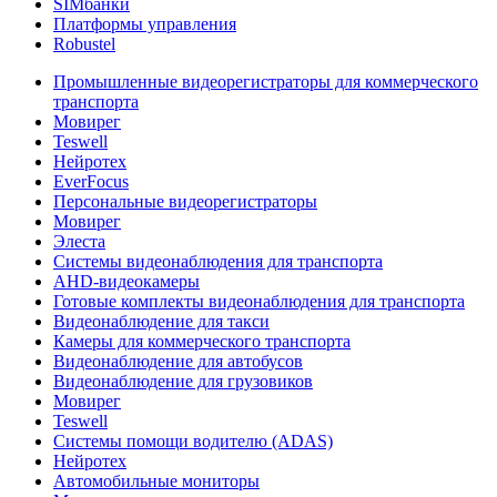
SIMбанки
Платформы управления
Robustel
Промышленные видеорегистраторы для коммерческого
транспорта
Мовирег
Teswell
Нейротех
EverFocus
Персональные видеорегистраторы
Мовирег
Элеста
Системы видеонаблюдения для транспорта
AHD-видеокамеры
Готовые комплекты видеонаблюдения для транспорта
Видеонаблюдение для такси
Камеры для коммерческого транспорта
Видеонаблюдение для автобусов
Видеонаблюдение для грузовиков
Мовирег
Teswell
Системы помощи водителю (ADAS)
Нейротех
Автомобильные мониторы