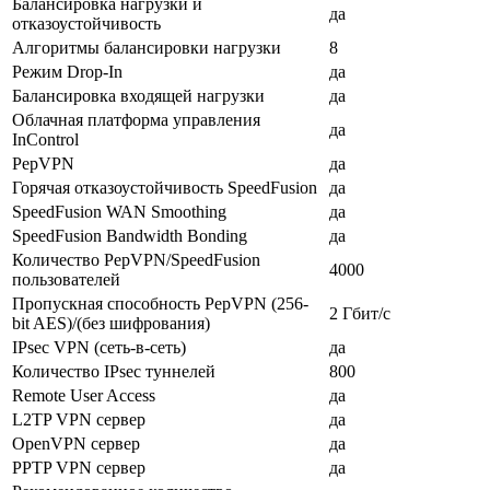
Балансировка нагрузки и
да
отказоустойчивость
Алгоритмы балансировки нагрузки
8
Режим Drop-In
да
Балансировка входящей нагрузки
да
Облачная платформа управления
да
InControl
PepVPN
да
Горячая отказоустойчивость SpeedFusion
да
SpeedFusion WAN Smoothing
да
SpeedFusion Bandwidth Bonding
да
Количество PepVPN/SpeedFusion
4000
пользователей
Пропускная способность PepVPN (256-
2 Гбит/с
bit AES)/(без шифрования)
IPsec VPN (сеть-в-сеть)
да
Количество IPsec туннелей
800
Remote User Access
да
L2TP VPN сервер
да
OpenVPN сервер
да
PPTP VPN сервер
да