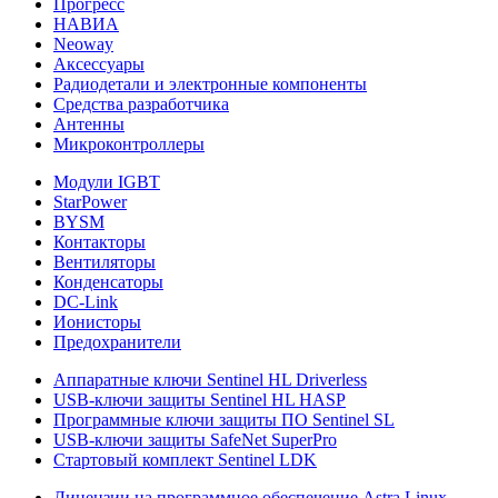
Прогресс
НАВИА
Neoway
Аксессуары
Радиодетали и электронные компоненты
Средства разработчика
Антенны
Микроконтроллеры
Модули IGBT
StarPower
BYSM
Контакторы
Вентиляторы
Конденсаторы
DC-Link
Ионисторы
Предохранители
Аппаратные ключи Sentinel HL Driverless
USB-ключи защиты Sentinel HL HASP
Программные ключи защиты ПО Sentinel SL
USB-ключи защиты SafeNet SuperPro
Стартовый комплект Sentinel LDK
Лицензии на программное обеспечение Astra Linux