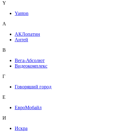
Y
Yanton
А
АКЛопатин
Антей
В
Вега-Абсолют
Видеокомплекс
Г
Говорящий город
Е
ЕвроМобайл
И
Искра