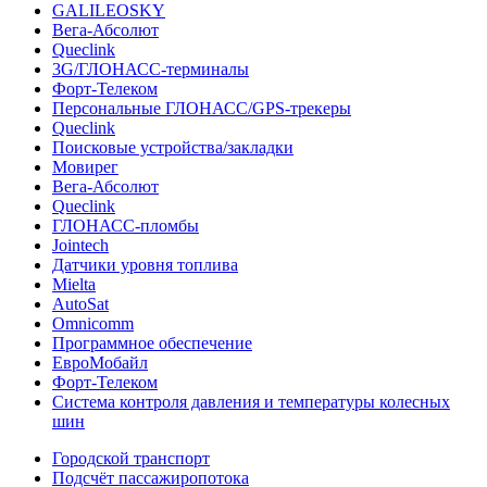
GALILEOSKY
Вега-Абсолют
Queclink
3G/ГЛОНАСС-терминалы
Форт-Телеком
Персональные ГЛОНАСС/GPS-трекеры
Queclink
Поисковые устройства/закладки
Мовирег
Вега-Абсолют
Queclink
ГЛОНАСС-пломбы
Jointech
Датчики уровня топлива
Mielta
AutoSat
Omnicomm
Программное обеспечение
ЕвроМобайл
Форт-Телеком
Система контроля давления и температуры колесных
шин
Городской транспорт
Подсчёт пассажиропотока