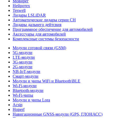
Мовирег
Нейротех
Teswell
Лидары LSLiDAR
Автоматические лидары серии CH
Лидары дальнего дейтсвия
Программное обеспечение для автомобилей
Аксессуары для автомобилей
Комплексные системы безопасности
Модули сотовой связи (GSM)
5G-модули
LTE-модули
3G-модули
2G-модули
NB-IoT-модули
Смарт-модули
Модули и чипы WiFi и Bluetooth\BLE
Wi-Fi-модули
Bluetooth-модули
Wi-Fi-чипы
Модули и чипы Lora
Acsip
Hoperf
Навигационные GNSS-модули (GPS, ГЛОНАСС)