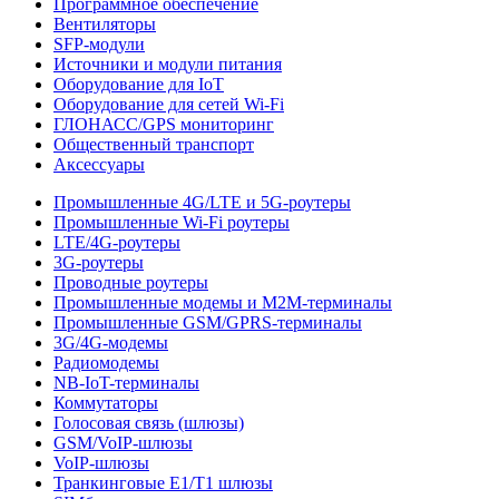
Программное обеспечение
Вентиляторы
SFP-модули
Источники и модули питания
Оборудование для IoT
Оборудование для сетей Wi-Fi
ГЛОНАСС/GPS мониторинг
Общественный транспорт
Аксессуары
Промышленные 4G/LTE и 5G-роутеры
Промышленные Wi-Fi роутеры
LTE/4G-роутеры
3G-роутеры
Проводные роутеры
Промышленные модемы и M2M-терминалы
Промышленные GSM/GPRS-терминалы
3G/4G-модемы
Радиомодемы
NB-IoT-терминалы
Коммутаторы
Голосовая связь (шлюзы)
GSM/VoIP-шлюзы
VoIP-шлюзы
Транкинговые E1/T1 шлюзы