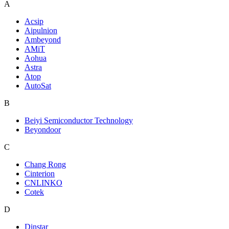
A
Acsip
Aipulnion
Ambeyond
AMiT
Aohua
Astra
Atop
AutoSat
B
Beiyi Semiconductor Technology
Beyondoor
C
Chang Rong
Cinterion
CNLINKO
Cotek
D
Dinstar