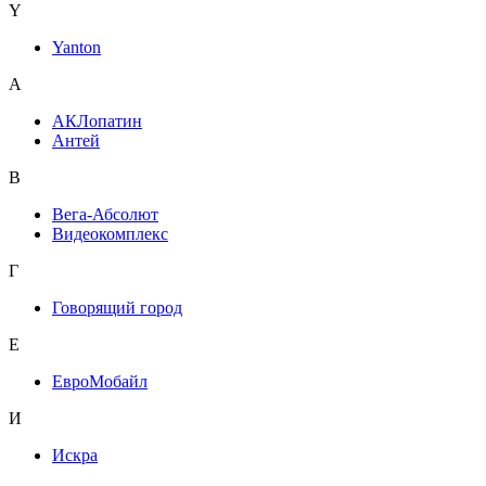
Y
Yanton
А
АКЛопатин
Антей
В
Вега-Абсолют
Видеокомплекс
Г
Говорящий город
Е
ЕвроМобайл
И
Искра