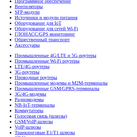
Программное обеспечение
Вентиляторы
SFP-модули
Источники и модули питания
Оборудование для IoT
Оборудование для сетей Wi-Fi
ГЛОНАСС/GPS мониторинг
Общественный транспорт
Аксессуары
Промышленные 4G/LTE и 5G-роутеры
Промышленные Wi-Fi роутеры
LTE/4G-роутеры
3G-роутеры
Проводные роутеры
Промышленные модемы и M2M-терминалы
Промышленные GSM/GPRS-терминалы
3G/4G-модемы
Радиомодемы
NB-IoT-терминалы
Коммутаторы
Голосовая связь (шлюзы)
GSM/VoIP-шлюзы
VoIP-шлюзы
Транкинговые E1/T1 шлюзы