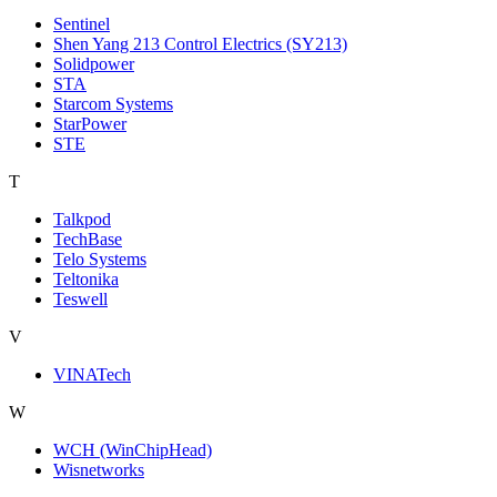
Sentinel
Shen Yang 213 Control Electrics (SY213)
Solidpower
STA
Starcom Systems
StarPower
STE
T
Talkpod
TechBase
Telo Systems
Teltonika
Teswell
V
VINATech
W
WCH (WinChipHead)
Wisnetworks