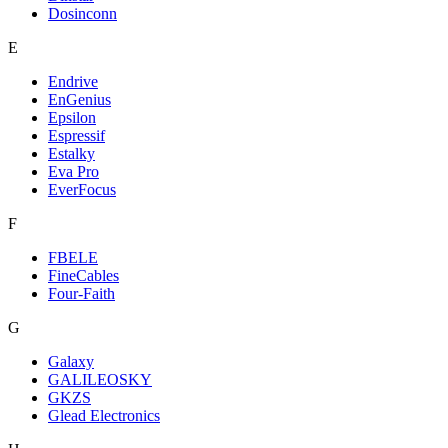
Dosinconn
E
Endrive
EnGenius
Epsilon
Espressif
Estalky
Eva Pro
EverFocus
F
FBELE
FineCables
Four-Faith
G
Galaxy
GALILEOSKY
GKZS
Glead Electronics