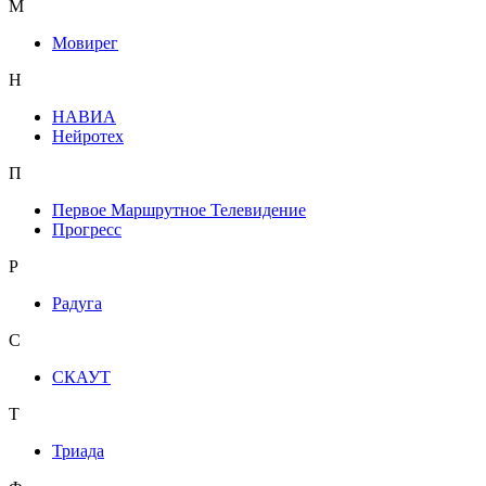
М
Мовирег
Н
НАВИА
Нейротех
П
Первое Маршрутное Телевидение
Прогресс
Р
Радуга
С
СКАУТ
Т
Триада