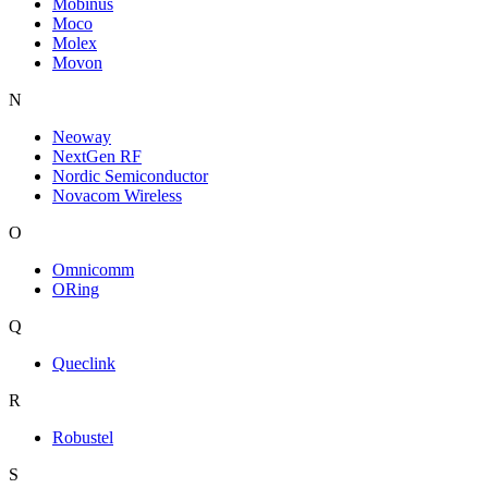
Mobinus
Moco
Molex
Movon
N
Neoway
NextGen RF
Nordic Semiconductor
Novacom Wireless
O
Omnicomm
ORing
Q
Queclink
R
Robustel
S