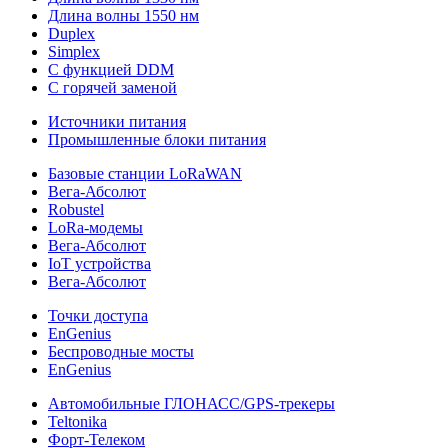
Длина волны 1550 нм
Duplex
Simplex
С функцией DDM
С горячей заменой
Источники питания
Промышленные блоки питания
Базовые станции LoRaWAN
Вега-Абсолют
Robustel
LoRa-модемы
Вега-Абсолют
IoT устройства
Вега-Абсолют
Точки доступа
EnGenius
Беспроводные мосты
EnGenius
Автомобильные ГЛОНАСС/GPS-трекеры
Teltonika
Форт-Телеком