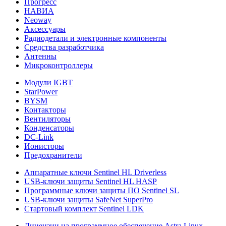
Прогресс
НАВИА
Neoway
Аксессуары
Радиодетали и электронные компоненты
Средства разработчика
Антенны
Микроконтроллеры
Модули IGBT
StarPower
BYSM
Контакторы
Вентиляторы
Конденсаторы
DC-Link
Ионисторы
Предохранители
Аппаратные ключи Sentinel HL Driverless
USB-ключи защиты Sentinel HL HASP
Программные ключи защиты ПО Sentinel SL
USB-ключи защиты SafeNet SuperPro
Стартовый комплект Sentinel LDK
Лицензии на программное обеспечение Astra Linux