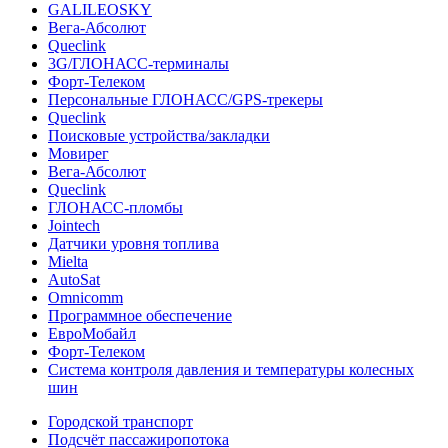
GALILEOSKY
Вега-Абсолют
Queclink
3G/ГЛОНАСС-терминалы
Форт-Телеком
Персональные ГЛОНАСС/GPS-трекеры
Queclink
Поисковые устройства/закладки
Мовирег
Вега-Абсолют
Queclink
ГЛОНАСС-пломбы
Jointech
Датчики уровня топлива
Mielta
AutoSat
Omnicomm
Программное обеспечение
ЕвроМобайл
Форт-Телеком
Система контроля давления и температуры колесных
шин
Городской транспорт
Подсчёт пассажиропотока