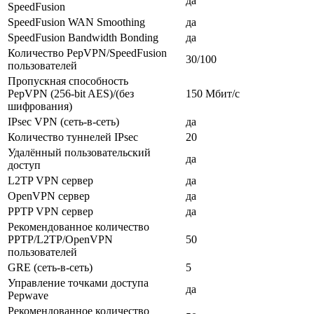
да
SpeedFusion
SpeedFusion WAN Smoothing
да
SpeedFusion Bandwidth Bonding
да
Количество PepVPN/SpeedFusion
30/100
пользователей
Пропускная способность
PepVPN (256-bit AES)/(без
150 Мбит/с
шифрования)
IPsec VPN (сеть-в-сеть)
да
Количество туннелей IPsec
20
Удалённый пользовательский
да
доступ
L2TP VPN сервер
да
OpenVPN сервер
да
PPTP VPN сервер
да
Рекомендованное количество
PPTP/L2TP/OpenVPN
50
пользователей
GRE (сеть-в-сеть)
5
Управление точками доступа
да
Pepwave
Рекомендованное количество