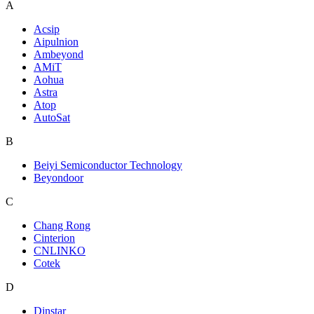
A
Acsip
Aipulnion
Ambeyond
AMiT
Aohua
Astra
Atop
AutoSat
B
Beiyi Semiconductor Technology
Beyondoor
C
Chang Rong
Cinterion
CNLINKO
Cotek
D
Dinstar