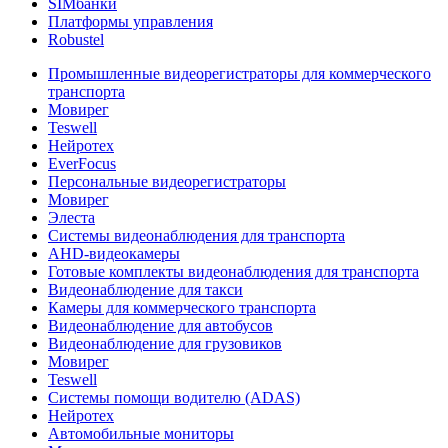
SIMбанки
Платформы управления
Robustel
Промышленные видеорегистраторы для коммерческого
транспорта
Мовирег
Teswell
Нейротех
EverFocus
Персональные видеорегистраторы
Мовирег
Элеста
Системы видеонаблюдения для транспорта
AHD-видеокамеры
Готовые комплекты видеонаблюдения для транспорта
Видеонаблюдение для такси
Камеры для коммерческого транспорта
Видеонаблюдение для автобусов
Видеонаблюдение для грузовиков
Мовирег
Teswell
Системы помощи водителю (ADAS)
Нейротех
Автомобильные мониторы