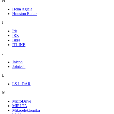
H
Hella Aglaia
Houston Radar
I
Iris
IRZ
Iskra
ITLINE
J
Jnicon
Jointech
L
LS LiDAR
M
MicroDrive
MIELTA
Mikroelektronika