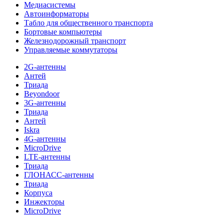
Медиасистемы
Автоинформаторы
Табло для общественного транспорта
Бортовые компьютеры
Железнодорожный транспорт
Управляемые коммутаторы
2G-антенны
Антей
Триада
Beyondoor
3G-антенны
Триада
Антей
Iskra
4G-антенны
MicroDrive
LTE-антенны
Триада
ГЛОНАСС-антенны
Триада
Корпуса
Инжекторы
MicroDrive