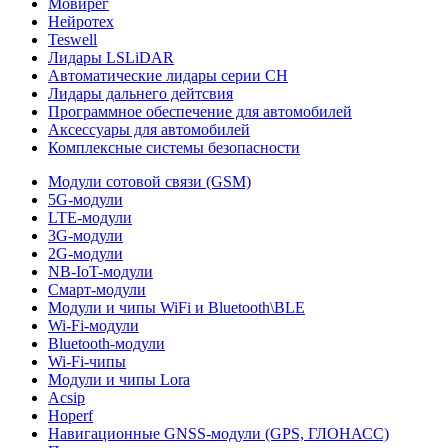
Мовирег
Нейротех
Teswell
Лидары LSLiDAR
Автоматические лидары серии CH
Лидары дальнего дейтсвия
Программное обеспечение для автомобилей
Аксессуары для автомобилей
Комплексные системы безопасности
Модули сотовой связи (GSM)
5G-модули
LTE-модули
3G-модули
2G-модули
NB-IoT-модули
Смарт-модули
Модули и чипы WiFi и Bluetooth\BLE
Wi-Fi-модули
Bluetooth-модули
Wi-Fi-чипы
Модули и чипы Lora
Acsip
Hoperf
Навигационные GNSS-модули (GPS, ГЛОНАСС)