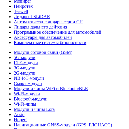
Мовирег
Нейротех
Teswell
Лидары LSLiDAR
Автоматические лидары серии CH
Лидары дальнего дейтсвия
Программное обеспечение для автомобилей
Аксессуары для автомобилей
Комплексные системы безопасности
Модули сотовой связи (GSM)
5G-модули
LTE-модули
3G-модули
2G-модули
NB-IoT-модули
Смарт-модули
Модули и чипы WiFi и Bluetooth\BLE
Wi-Fi-модули
Bluetooth-модули
Wi-Fi-чипы
Модули и чипы Lora
Acsip
Hoperf
Навигационные GNSS-модули (GPS, ГЛОНАСС)