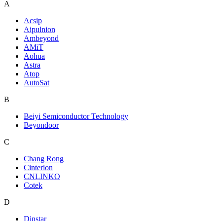
A
Acsip
Aipulnion
Ambeyond
AMiT
Aohua
Astra
Atop
AutoSat
B
Beiyi Semiconductor Technology
Beyondoor
C
Chang Rong
Cinterion
CNLINKO
Cotek
D
Dinstar