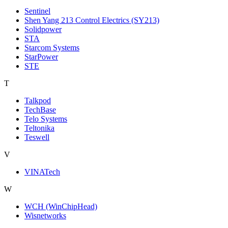
Sentinel
Shen Yang 213 Control Electrics (SY213)
Solidpower
STA
Starcom Systems
StarPower
STE
T
Talkpod
TechBase
Telo Systems
Teltonika
Teswell
V
VINATech
W
WCH (WinChipHead)
Wisnetworks