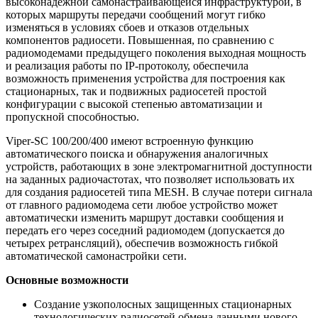
высоконадёжной самонастраивающейся инфраструктурой, в
которых маршруты передачи сообщений могут гибко
изменяться в условиях сбоев и отказов отдельных
компонентов радиосети. Повышенная, по сравнению с
радиомодемами предыдущего поколения выходная мощность
и реализация работы по IP-протоколу, обеспечила
возможность применения устройства для построения как
стационарных, так и подвижных радиосетей простой
конфигурации с высокой степенью автоматизации и
пропускной способностью.
Viper-SC 100/200/400 имеют встроенную функцию
автоматического поиска и обнаружения аналогичных
устройств, работающих в зоне электромагнитной доступности
на заданных радиочастотах, что позволяет использовать их
для создания радиосетей типа MESH. В случае потери сигнала
от главного радиомодема сети любое устройство может
автоматически изменить маршрут доставки сообщения и
передать его через соседний радиомодем (допускается до
четырех ретрансляций), обеспечив возможность гибкой
автоматической самонастройки сети.
Основные возможности
Создание узкополосных защищенных стационарных
технологических радиосетей обмена данными нового