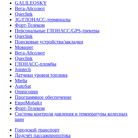
GALILEOSKY
Вега-Абсолют
Queclink
3G/ГЛОНАСС-терминалы
Форт-Телеком
Персональные ГЛОНАСС/GPS-трекеры
Queclink
Поисковые устройства/закладки
Мовирег
Вега-Абсолют
Queclink
ГЛОНАСС-пломбы
Jointech
Датчики уровня топлива
Mielta
AutoSat
Omnicomm
Программное обеспечение
ЕвроМобайл
Форт-Телеком
Система контроля давления и температуры колесных
шин
Городской транспорт
Подсчёт пассажиропотока