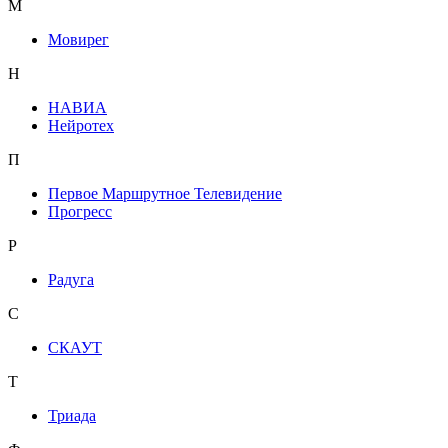
М
Мовирег
Н
НАВИА
Нейротех
П
Первое Маршрутное Телевидение
Прогресс
Р
Радуга
С
СКАУТ
Т
Триада