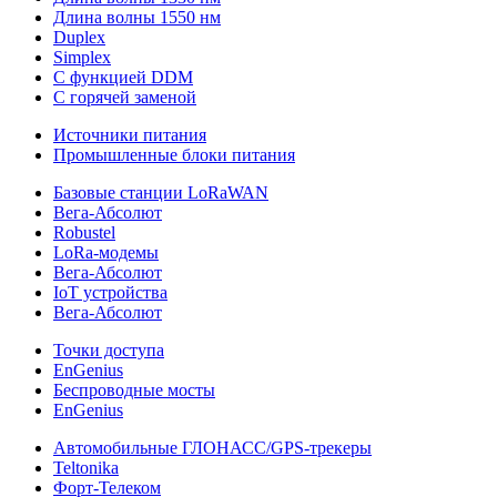
Длина волны 1550 нм
Duplex
Simplex
С функцией DDM
С горячей заменой
Источники питания
Промышленные блоки питания
Базовые станции LoRaWAN
Вега-Абсолют
Robustel
LoRa-модемы
Вега-Абсолют
IoT устройства
Вега-Абсолют
Точки доступа
EnGenius
Беспроводные мосты
EnGenius
Автомобильные ГЛОНАСС/GPS-трекеры
Teltonika
Форт-Телеком