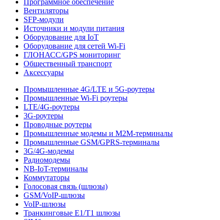
Программное обеспечение
Вентиляторы
SFP-модули
Источники и модули питания
Оборудование для IoT
Оборудование для сетей Wi-Fi
ГЛОНАСС/GPS мониторинг
Общественный транспорт
Аксессуары
Промышленные 4G/LTE и 5G-роутеры
Промышленные Wi-Fi роутеры
LTE/4G-роутеры
3G-роутеры
Проводные роутеры
Промышленные модемы и M2M-терминалы
Промышленные GSM/GPRS-терминалы
3G/4G-модемы
Радиомодемы
NB-IoT-терминалы
Коммутаторы
Голосовая связь (шлюзы)
GSM/VoIP-шлюзы
VoIP-шлюзы
Транкинговые E1/T1 шлюзы