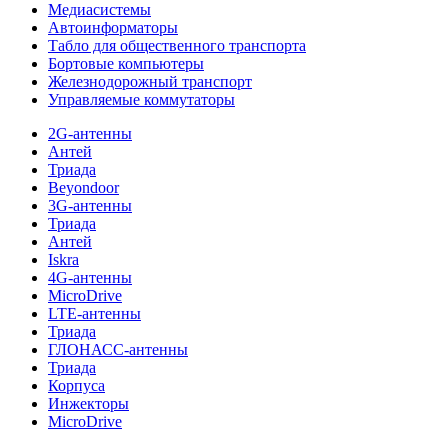
Медиасистемы
Автоинформаторы
Табло для общественного транспорта
Бортовые компьютеры
Железнодорожный транспорт
Управляемые коммутаторы
2G-антенны
Антей
Триада
Beyondoor
3G-антенны
Триада
Антей
Iskra
4G-антенны
MicroDrive
LTE-антенны
Триада
ГЛОНАСС-антенны
Триада
Корпуса
Инжекторы
MicroDrive