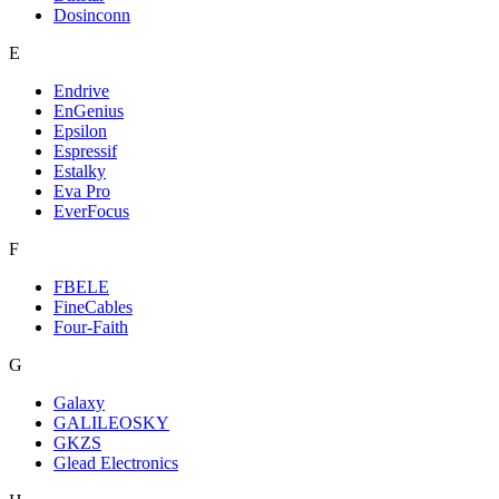
Dosinconn
E
Endrive
EnGenius
Epsilon
Espressif
Estalky
Eva Pro
EverFocus
F
FBELE
FineCables
Four-Faith
G
Galaxy
GALILEOSKY
GKZS
Glead Electronics