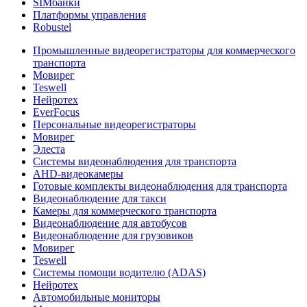
SIMбанки
Платформы управления
Robustel
Промышленные видеорегистраторы для коммерческого
транспорта
Мовирег
Teswell
Нейротех
EverFocus
Персональные видеорегистраторы
Мовирег
Элеста
Системы видеонаблюдения для транспорта
AHD-видеокамеры
Готовые комплекты видеонаблюдения для транспорта
Видеонаблюдение для такси
Камеры для коммерческого транспорта
Видеонаблюдение для автобусов
Видеонаблюдение для грузовиков
Мовирег
Teswell
Системы помощи водителю (ADAS)
Нейротех
Автомобильные мониторы