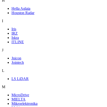
H
Hella Aglaia
Houston Radar
I
Iris
IRZ
Iskra
ITLINE
J
Jnicon
Jointech
L
LS LiDAR
M
MicroDrive
MIELTA
Mikroelektronika