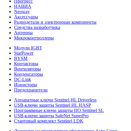
Прогресс
НАВИА
Neoway
Аксессуары
Радиодетали и электронные компоненты
Средства разработчика
Антенны
Микроконтроллеры
Модули IGBT
StarPower
BYSM
Контакторы
Вентиляторы
Конденсаторы
DC-Link
Ионисторы
Предохранители
Аппаратные ключи Sentinel HL Driverless
USB-ключи защиты Sentinel HL HASP
Программные ключи защиты ПО Sentinel SL
USB-ключи защиты SafeNet SuperPro
Стартовый комплект Sentinel LDK
Лицензии на программное обеспечение Astra Linux