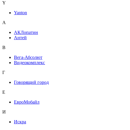
Y
Yanton
А
АКЛопатин
Антей
В
Вега-Абсолют
Видеокомплекс
Г
Говорящий город
Е
ЕвроМобайл
И
Искра