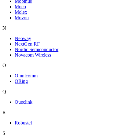
Mobinus
Moco
Molex
Movon
N
Neoway
NextGen RF
Nordic Semiconductor
Novacom Wireless
O
Omnicomm
ORing
Q
Queclink
R
Robustel
S