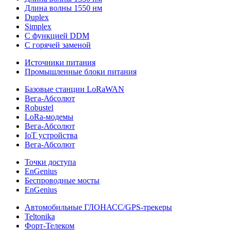
Длина волны 1550 нм
Duplex
Simplex
С функцией DDM
С горячей заменой
Источники питания
Промышленные блоки питания
Базовые станции LoRaWAN
Вега-Абсолют
Robustel
LoRa-модемы
Вега-Абсолют
IoT устройства
Вега-Абсолют
Точки доступа
EnGenius
Беспроводные мосты
EnGenius
Автомобильные ГЛОНАСС/GPS-трекеры
Teltonika
Форт-Телеком