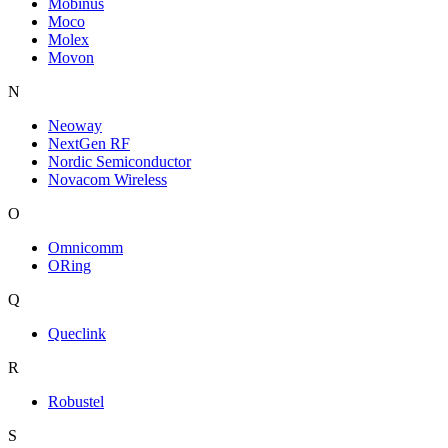
Mobinus
Moco
Molex
Movon
N
Neoway
NextGen RF
Nordic Semiconductor
Novacom Wireless
O
Omnicomm
ORing
Q
Queclink
R
Robustel
S