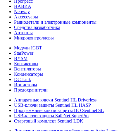
Прогресс
НАВИА
Neoway
Аксессуары
Радиодетали и электронные компоненты
Средства разработчика
Антенны
Микроконтроллеры
Модули IGBT
StarPower
BYSM
Контакторы
Вентиляторы
Конденсаторы
DC-Link
Ионисторы
Предохранители
Аппаратные ключи Sentinel HL Driverless
USB-ключи защиты Sentinel HL HASP
Программные ключи защиты ПО Sentinel SL
USB-ключи защиты SafeNet SuperPro
Стартовый комплект Sentinel LDK
Лицензии на программное обеспечение Astra Linux