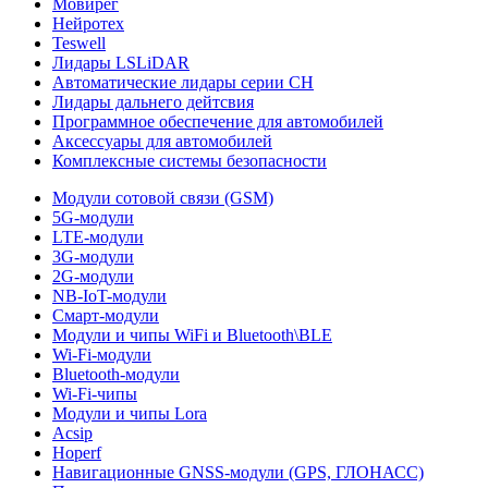
Мовирег
Нейротех
Teswell
Лидары LSLiDAR
Автоматические лидары серии CH
Лидары дальнего дейтсвия
Программное обеспечение для автомобилей
Аксессуары для автомобилей
Комплексные системы безопасности
Модули сотовой связи (GSM)
5G-модули
LTE-модули
3G-модули
2G-модули
NB-IoT-модули
Смарт-модули
Модули и чипы WiFi и Bluetooth\BLE
Wi-Fi-модули
Bluetooth-модули
Wi-Fi-чипы
Модули и чипы Lora
Acsip
Hoperf
Навигационные GNSS-модули (GPS, ГЛОНАСС)