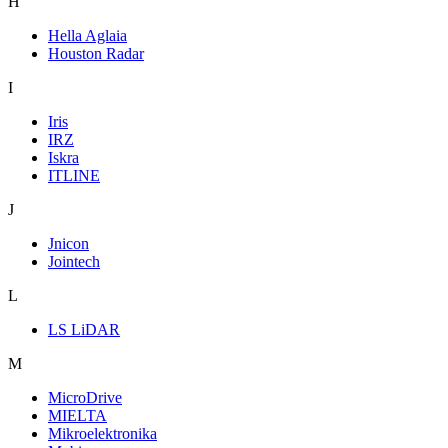
H
Hella Aglaia
Houston Radar
I
Iris
IRZ
Iskra
ITLINE
J
Jnicon
Jointech
L
LS LiDAR
M
MicroDrive
MIELTA
Mikroelektronika