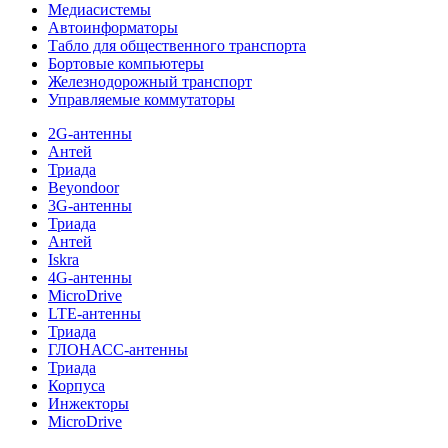
Медиасистемы
Автоинформаторы
Табло для общественного транспорта
Бортовые компьютеры
Железнодорожный транспорт
Управляемые коммутаторы
2G-антенны
Антей
Триада
Beyondoor
3G-антенны
Триада
Антей
Iskra
4G-антенны
MicroDrive
LTE-антенны
Триада
ГЛОНАСС-антенны
Триада
Корпуса
Инжекторы
MicroDrive