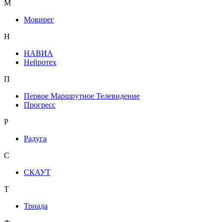
М
Мовирег
Н
НАВИА
Нейротех
П
Первое Маршрутное Телевидение
Прогресс
Р
Радуга
С
СКАУТ
Т
Триада