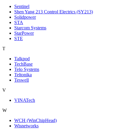
Sentinel
Shen Yang 213 Control Electrics (SY213)
Solidpower
STA
Starcom Systems
StarPower
STE
T
Talkpod
TechBase
Telo Systems
Teltonika
Teswell
V
VINATech
W
WCH (WinChipHead)
Wisnetworks