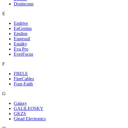
Dosinconn
E
Endrive
EnGenius
Epsilon
Espressif
Estalky
Eva Pro
EverFocus
F
FBELE
FineCables
Four-Faith
G
Galaxy
GALILEOSKY
GKZS
Glead Electronics