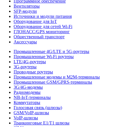
Программное обеспечение
Вентиляторы
SFP-модули
Источники и модули питания
Оборудование для IoT
Оборудование для сетей Wi-Fi
ГЛОНАСС/GPS мониторинг
Общественный транспорт
Аксессуары
Промышленные 4G/LTE и 5G-роутеры
Промышленные Wi-Fi роутеры
LTE/4G-роутеры
3G-роутеры
Проводные роутеры
Промышленные модемы и M2M-терминалы
Промышленные GSM/GPRS-терминалы
3G/4G-модемы
Радиомодемы
NB-IoT-терминалы
Коммутаторы
Голосовая связь (шлюзы)
GSM/VoIP-шлюзы
VoIP-шлюзы
Транкинговые E1/T1 шлюзы