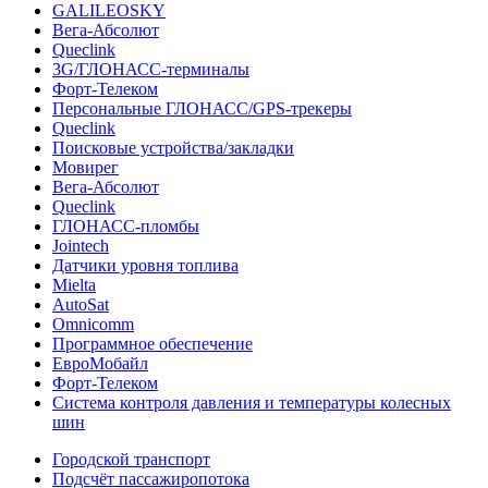
GALILEOSKY
Вега-Абсолют
Queclink
3G/ГЛОНАСС-терминалы
Форт-Телеком
Персональные ГЛОНАСС/GPS-трекеры
Queclink
Поисковые устройства/закладки
Мовирег
Вега-Абсолют
Queclink
ГЛОНАСС-пломбы
Jointech
Датчики уровня топлива
Mielta
AutoSat
Omnicomm
Программное обеспечение
ЕвроМобайл
Форт-Телеком
Система контроля давления и температуры колесных
шин
Городской транспорт
Подсчёт пассажиропотока