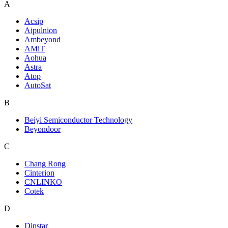
A
Acsip
Aipulnion
Ambeyond
AMiT
Aohua
Astra
Atop
AutoSat
B
Beiyi Semiconductor Technology
Beyondoor
C
Chang Rong
Cinterion
CNLINKO
Cotek
D
Dinstar