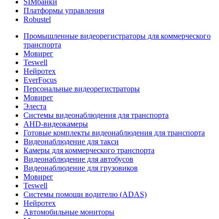
SIMбанки
Платформы управления
Robustel
Промышленные видеорегистраторы для коммерческого
транспорта
Мовирег
Teswell
Нейротех
EverFocus
Персональные видеорегистраторы
Мовирег
Элеста
Системы видеонаблюдения для транспорта
AHD-видеокамеры
Готовые комплекты видеонаблюдения для транспорта
Видеонаблюдение для такси
Камеры для коммерческого транспорта
Видеонаблюдение для автобусов
Видеонаблюдение для грузовиков
Мовирег
Teswell
Системы помощи водителю (ADAS)
Нейротех
Автомобильные мониторы