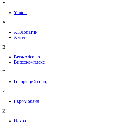
Y
Yanton
А
АКЛопатин
Антей
В
Вега-Абсолют
Видеокомплекс
Г
Говорящий город
Е
ЕвроМобайл
И
Искра