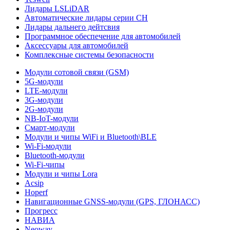
Лидары LSLiDAR
Автоматические лидары серии CH
Лидары дальнего дейтсвия
Программное обеспечение для автомобилей
Аксессуары для автомобилей
Комплексные системы безопасности
Модули сотовой связи (GSM)
5G-модули
LTE-модули
3G-модули
2G-модули
NB-IoT-модули
Смарт-модули
Модули и чипы WiFi и Bluetooth\BLE
Wi-Fi-модули
Bluetooth-модули
Wi-Fi-чипы
Модули и чипы Lora
Acsip
Hoperf
Навигационные GNSS-модули (GPS, ГЛОНАСС)
Прогресс
НАВИА
Neoway