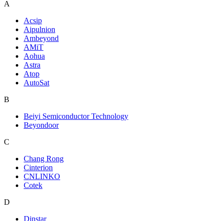
A
Acsip
Aipulnion
Ambeyond
AMiT
Aohua
Astra
Atop
AutoSat
B
Beiyi Semiconductor Technology
Beyondoor
C
Chang Rong
Cinterion
CNLINKO
Cotek
D
Dinstar