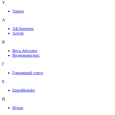
Y
Yanton
А
АКЛопатин
Антей
В
Вега-Абсолют
Видеокомплекс
Г
Говорящий город
Е
ЕвроМобайл
И
Искра