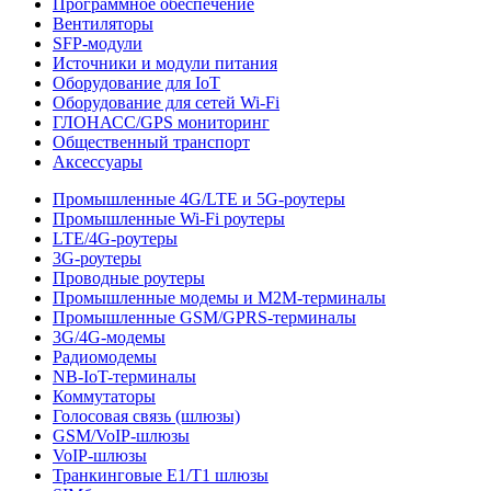
Программное обеспечение
Вентиляторы
SFP-модули
Источники и модули питания
Оборудование для IoT
Оборудование для сетей Wi-Fi
ГЛОНАСС/GPS мониторинг
Общественный транспорт
Аксессуары
Промышленные 4G/LTE и 5G-роутеры
Промышленные Wi-Fi роутеры
LTE/4G-роутеры
3G-роутеры
Проводные роутеры
Промышленные модемы и M2M-терминалы
Промышленные GSM/GPRS-терминалы
3G/4G-модемы
Радиомодемы
NB-IoT-терминалы
Коммутаторы
Голосовая связь (шлюзы)
GSM/VoIP-шлюзы
VoIP-шлюзы
Транкинговые E1/T1 шлюзы