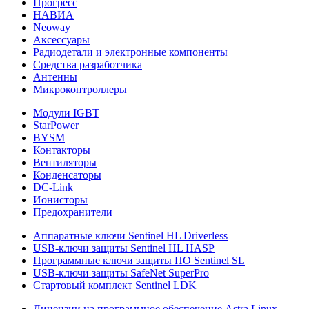
Прогресс
НАВИА
Neoway
Аксессуары
Радиодетали и электронные компоненты
Средства разработчика
Антенны
Микроконтроллеры
Модули IGBT
StarPower
BYSM
Контакторы
Вентиляторы
Конденсаторы
DC-Link
Ионисторы
Предохранители
Аппаратные ключи Sentinel HL Driverless
USB-ключи защиты Sentinel HL HASP
Программные ключи защиты ПО Sentinel SL
USB-ключи защиты SafeNet SuperPro
Стартовый комплект Sentinel LDK
Лицензии на программное обеспечение Astra Linux