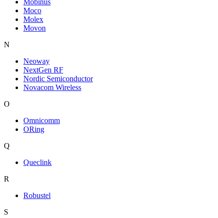
Mobinus
Moco
Molex
Movon
N
Neoway
NextGen RF
Nordic Semiconductor
Novacom Wireless
O
Omnicomm
ORing
Q
Queclink
R
Robustel
S