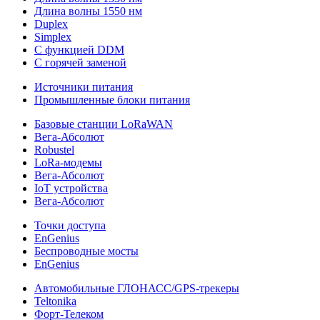
Длина волны 1550 нм
Duplex
Simplex
С функцией DDM
С горячей заменой
Источники питания
Промышленные блоки питания
Базовые станции LoRaWAN
Вега-Абсолют
Robustel
LoRa-модемы
Вега-Абсолют
IoT устройства
Вега-Абсолют
Точки доступа
EnGenius
Беспроводные мосты
EnGenius
Автомобильные ГЛОНАСС/GPS-трекеры
Teltonika
Форт-Телеком