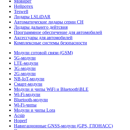
Мовирег
Нейротех
Teswell
Лидары LSLiDAR
Автоматические лидары серии CH
Лидары дальнего дейтсвия
Программное обеспечение для автомобилей
Аксессуары для автомобилей
Комплексные системы безопасности
Модули сотовой связи (GSM)
5G-модули
LTE-модули
3G-модули
2G-модули
NB-IoT-модули
Смарт-модули
Модули и чипы WiFi и Bluetooth\BLE
Wi-Fi-модули
Bluetooth-модули
Wi-Fi-чипы
Модули и чипы Lora
Acsip
Hoperf
Навигационные GNSS-модули (GPS, ГЛОНАСС)