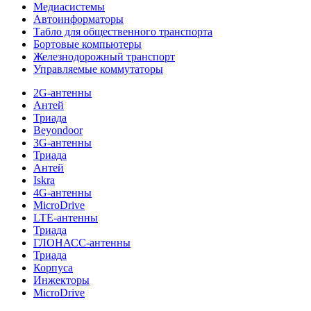
Медиасистемы
Автоинформаторы
Табло для общественного транспорта
Бортовые компьютеры
Железнодорожный транспорт
Управляемые коммутаторы
2G-антенны
Антей
Триада
Beyondoor
3G-антенны
Триада
Антей
Iskra
4G-антенны
MicroDrive
LTE-антенны
Триада
ГЛОНАСС-антенны
Триада
Корпуса
Инжекторы
MicroDrive