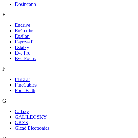
Dosinconn
E
Endrive
EnGenius
Epsilon
Espressif
Estalky
Eva Pro
EverFocus
F
FBELE
FineCables
Four-Faith
G
Galaxy
GALILEOSKY
GKZS
Glead Electronics