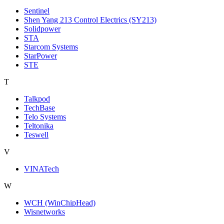
Sentinel
Shen Yang 213 Control Electrics (SY213)
Solidpower
STA
Starcom Systems
StarPower
STE
T
Talkpod
TechBase
Telo Systems
Teltonika
Teswell
V
VINATech
W
WCH (WinChipHead)
Wisnetworks