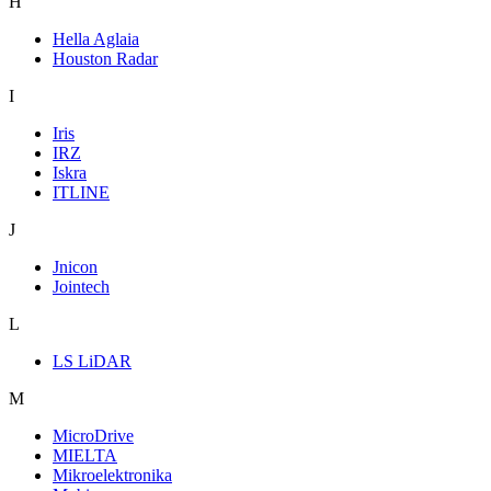
H
Hella Aglaia
Houston Radar
I
Iris
IRZ
Iskra
ITLINE
J
Jnicon
Jointech
L
LS LiDAR
M
MicroDrive
MIELTA
Mikroelektronika