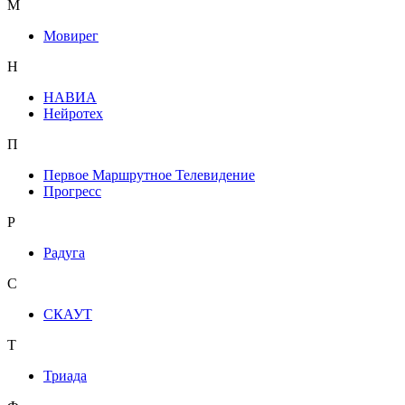
М
Мовирег
Н
НАВИА
Нейротех
П
Первое Маршрутное Телевидение
Прогресс
Р
Радуга
С
СКАУТ
Т
Триада