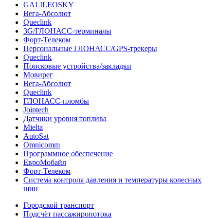
GALILEOSKY
Вега-Абсолют
Queclink
3G/ГЛОНАСС-терминалы
Форт-Телеком
Персональные ГЛОНАСС/GPS-трекеры
Queclink
Поисковые устройства/закладки
Мовирег
Вега-Абсолют
Queclink
ГЛОНАСС-пломбы
Jointech
Датчики уровня топлива
Mielta
AutoSat
Omnicomm
Программное обеспечение
ЕвроМобайл
Форт-Телеком
Система контроля давления и температуры колесных
шин
Городской транспорт
Подсчёт пассажиропотока