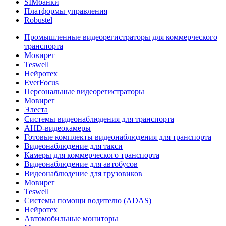
SIMбанки
Платформы управления
Robustel
Промышленные видеорегистраторы для коммерческого
транспорта
Мовирег
Teswell
Нейротех
EverFocus
Персональные видеорегистраторы
Мовирег
Элеста
Системы видеонаблюдения для транспорта
AHD-видеокамеры
Готовые комплекты видеонаблюдения для транспорта
Видеонаблюдение для такси
Камеры для коммерческого транспорта
Видеонаблюдение для автобусов
Видеонаблюдение для грузовиков
Мовирег
Teswell
Системы помощи водителю (ADAS)
Нейротех
Автомобильные мониторы