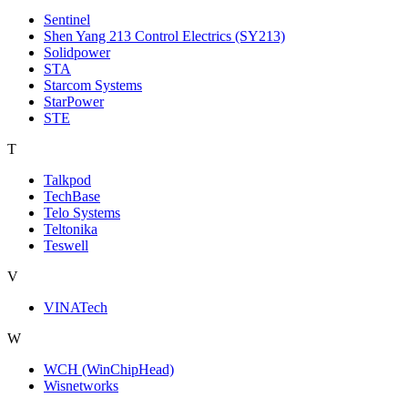
Sentinel
Shen Yang 213 Control Electrics (SY213)
Solidpower
STA
Starcom Systems
StarPower
STE
T
Talkpod
TechBase
Telo Systems
Teltonika
Teswell
V
VINATech
W
WCH (WinChipHead)
Wisnetworks