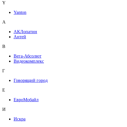
Y
Yanton
А
АКЛопатин
Антей
В
Вега-Абсолют
Видеокомплекс
Г
Говорящий город
Е
ЕвроМобайл
И
Искра