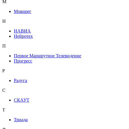
М
Мовирег
Н
НАВИА
Нейротех
П
Первое Маршрутное Телевидение
Прогресс
Р
Радуга
С
СКАУТ
Т
Триада