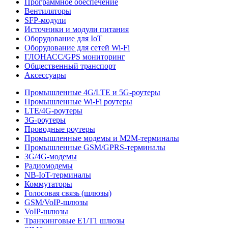
Программное обеспечение
Вентиляторы
SFP-модули
Источники и модули питания
Оборудование для IoT
Оборудование для сетей Wi-Fi
ГЛОНАСС/GPS мониторинг
Общественный транспорт
Аксессуары
Промышленные 4G/LTE и 5G-роутеры
Промышленные Wi-Fi роутеры
LTE/4G-роутеры
3G-роутеры
Проводные роутеры
Промышленные модемы и M2M-терминалы
Промышленные GSM/GPRS-терминалы
3G/4G-модемы
Радиомодемы
NB-IoT-терминалы
Коммутаторы
Голосовая связь (шлюзы)
GSM/VoIP-шлюзы
VoIP-шлюзы
Транкинговые E1/T1 шлюзы