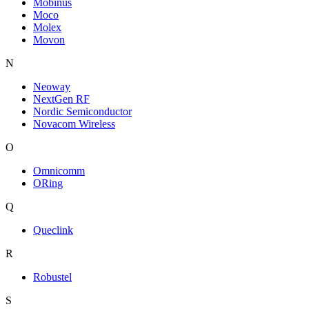
Mobinus
Moco
Molex
Movon
N
Neoway
NextGen RF
Nordic Semiconductor
Novacom Wireless
O
Omnicomm
ORing
Q
Queclink
R
Robustel
S