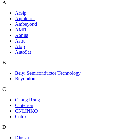
A
Acsip
Aipulnion
Ambeyond
AMiT
Aohua
Astra
Atop
AutoSat
B
Beiyi Semiconductor Technology
Beyondoor
C
Chang Rong
Cinterion
CNLINKO
Cotek
D
Dinstar