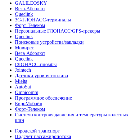
GALILEOSKY
Вега-Абсолют
Queclink
3G/ГЛОНАСС-терминалы
Форт-Телеком
Персональные ГЛОНАСС/GPS-трекеры
Queclink
Поисковые устройства/закладки
Мовирег
Вега-Абсолют
Queclink
ГЛОНАСС-пломбы
Jointech
Датчики уровня топлива
Mielta
AutoSat
Omnicomm
Программное обеспечение
ЕвроМобайл
Форт-Телеком
Система контроля давления и температуры колесных
шин
Городской транспорт
Подсчёт пассажиропотока