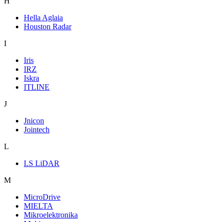
H
Hella Aglaia
Houston Radar
I
Iris
IRZ
Iskra
ITLINE
J
Jnicon
Jointech
L
LS LiDAR
M
MicroDrive
MIELTA
Mikroelektronika