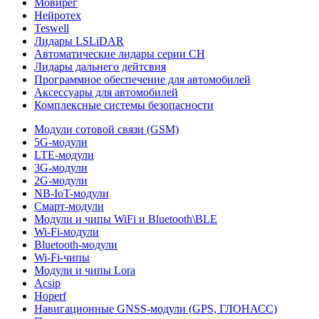
Мовирег
Нейротех
Teswell
Лидары LSLiDAR
Автоматические лидары серии CH
Лидары дальнего дейтсвия
Программное обеспечение для автомобилей
Аксессуары для автомобилей
Комплексные системы безопасности
Модули сотовой связи (GSM)
5G-модули
LTE-модули
3G-модули
2G-модули
NB-IoT-модули
Смарт-модули
Модули и чипы WiFi и Bluetooth\BLE
Wi-Fi-модули
Bluetooth-модули
Wi-Fi-чипы
Модули и чипы Lora
Acsip
Hoperf
Навигационные GNSS-модули (GPS, ГЛОНАСС)