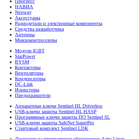
Прогресс
НАВИА
Neoway
Аксессуары
Радиодетали и электронные компоненты
Средства разработчика
Антенны
Микроконтроллеры
Модули IGBT
StarPower
BYSM
Контакторы
Вентиляторы
Конденсаторы
DC-Link
Ионисторы
Предохранители
Аппаратные ключи Sentinel HL Driverless
USB-ключи защиты Sentinel HL HASP
Программные ключи защиты ПО Sentinel SL
USB-ключи защиты SafeNet SuperPro
Стартовый комплект Sentinel LDK
Лицензии на программное обеспечение Astra Linux