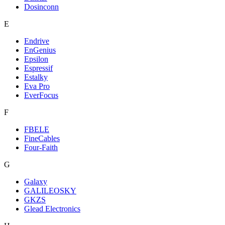
Dosinconn
E
Endrive
EnGenius
Epsilon
Espressif
Estalky
Eva Pro
EverFocus
F
FBELE
FineCables
Four-Faith
G
Galaxy
GALILEOSKY
GKZS
Glead Electronics