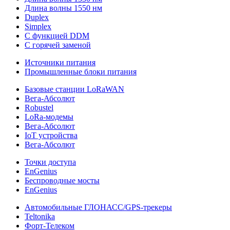
Длина волны 1550 нм
Duplex
Simplex
С функцией DDM
С горячей заменой
Источники питания
Промышленные блоки питания
Базовые станции LoRaWAN
Вега-Абсолют
Robustel
LoRa-модемы
Вега-Абсолют
IoT устройства
Вега-Абсолют
Точки доступа
EnGenius
Беспроводные мосты
EnGenius
Автомобильные ГЛОНАСС/GPS-трекеры
Teltonika
Форт-Телеком