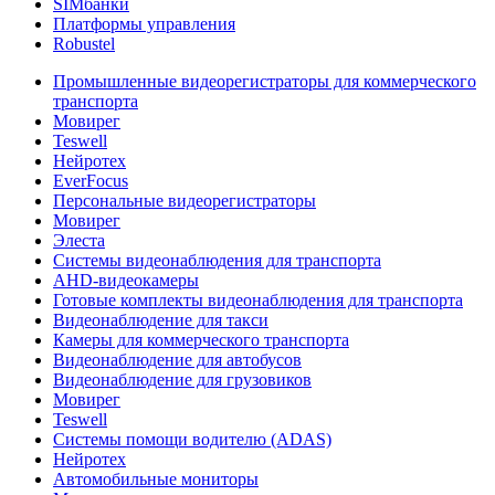
SIMбанки
Платформы управления
Robustel
Промышленные видеорегистраторы для коммерческого
транспорта
Мовирег
Teswell
Нейротех
EverFocus
Персональные видеорегистраторы
Мовирег
Элеста
Системы видеонаблюдения для транспорта
AHD-видеокамеры
Готовые комплекты видеонаблюдения для транспорта
Видеонаблюдение для такси
Камеры для коммерческого транспорта
Видеонаблюдение для автобусов
Видеонаблюдение для грузовиков
Мовирег
Teswell
Системы помощи водителю (ADAS)
Нейротех
Автомобильные мониторы