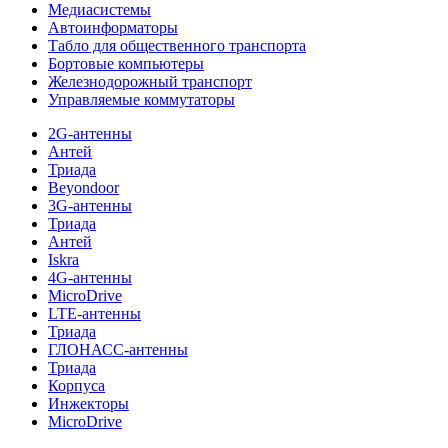
Медиасистемы
Автоинформаторы
Табло для общественного транспорта
Бортовые компьютеры
Железнодорожный транспорт
Управляемые коммутаторы
2G-антенны
Антей
Триада
Beyondoor
3G-антенны
Триада
Антей
Iskra
4G-антенны
MicroDrive
LTE-антенны
Триада
ГЛОНАСС-антенны
Триада
Корпуса
Инжекторы
MicroDrive