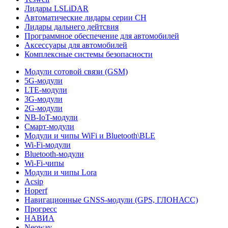
Лидары LSLiDAR
Автоматические лидары серии CH
Лидары дальнего дейтсвия
Программное обеспечение для автомобилей
Аксессуары для автомобилей
Комплексные системы безопасности
Модули сотовой связи (GSM)
5G-модули
LTE-модули
3G-модули
2G-модули
NB-IoT-модули
Смарт-модули
Модули и чипы WiFi и Bluetooth\BLE
Wi-Fi-модули
Bluetooth-модули
Wi-Fi-чипы
Модули и чипы Lora
Acsip
Hoperf
Навигационные GNSS-модули (GPS, ГЛОНАСС)
Прогресс
НАВИА
Neoway