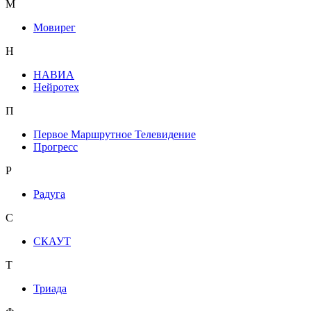
М
Мовирег
Н
НАВИА
Нейротех
П
Первое Маршрутное Телевидение
Прогресс
Р
Радуга
С
СКАУТ
Т
Триада