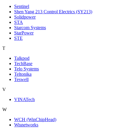
Sentinel
Shen Yang 213 Control Electrics (SY213)
Solidpower
STA
Starcom Systems
StarPower
STE
T
Talkpod
TechBase
Telo Systems
Teltonika
Teswell
V
VINATech
W
WCH (WinChipHead)
Wisnetworks