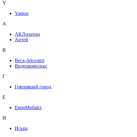
Y
Yanton
А
АКЛопатин
Антей
В
Вега-Абсолют
Видеокомплекс
Г
Говорящий город
Е
ЕвроМобайл
И
Искра