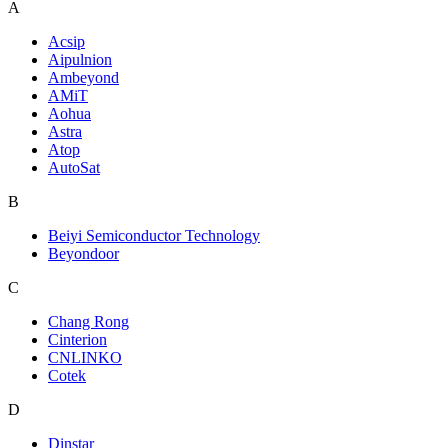
A
Acsip
Aipulnion
Ambeyond
AMiT
Aohua
Astra
Atop
AutoSat
B
Beiyi Semiconductor Technology
Beyondoor
C
Chang Rong
Cinterion
CNLINKO
Cotek
D
Dinstar