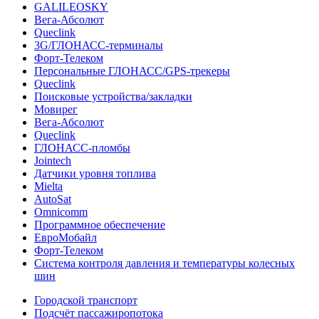
GALILEOSKY
Вега-Абсолют
Queclink
3G/ГЛОНАСС-терминалы
Форт-Телеком
Персональные ГЛОНАСС/GPS-трекеры
Queclink
Поисковые устройства/закладки
Мовирег
Вега-Абсолют
Queclink
ГЛОНАСС-пломбы
Jointech
Датчики уровня топлива
Mielta
AutoSat
Omnicomm
Программное обеспечение
ЕвроМобайл
Форт-Телеком
Система контроля давления и температуры колесных
шин
Городской транспорт
Подсчёт пассажиропотока