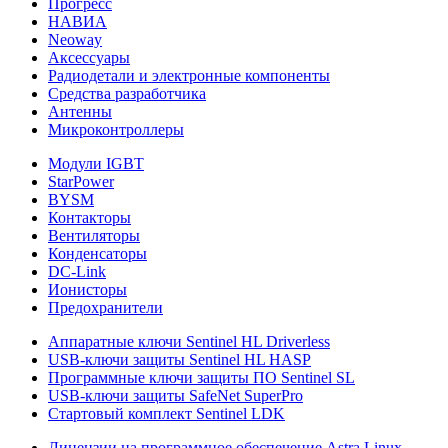
Прогресс
НАВИА
Neoway
Аксессуары
Радиодетали и электронные компоненты
Средства разработчика
Антенны
Микроконтроллеры
Модули IGBT
StarPower
BYSM
Контакторы
Вентиляторы
Конденсаторы
DC-Link
Ионисторы
Предохранители
Аппаратные ключи Sentinel HL Driverless
USB-ключи защиты Sentinel HL HASP
Программные ключи защиты ПО Sentinel SL
USB-ключи защиты SafeNet SuperPro
Стартовый комплект Sentinel LDK
Лицензии на программное обеспечение Astra Linux