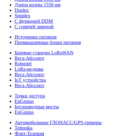
Длина волны 1550 нм
Duplex
Simplex
С функцией DDM
С горячей заменой
Источники питания
Промышленные блоки питания
Базовые станции LoRaWAN
Вега-Абсолют
Robustel
LoRa-модемы
Вега-Абсолют
IoT устройства
Вега-Абсолют
Точки доступа
EnGenius
Беспроводные мосты
EnGenius
Автомобильные ГЛОНАСС/GPS-трекеры
Teltonika
Форт-Телеком