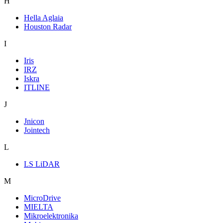
H
Hella Aglaia
Houston Radar
I
Iris
IRZ
Iskra
ITLINE
J
Jnicon
Jointech
L
LS LiDAR
M
MicroDrive
MIELTA
Mikroelektronika