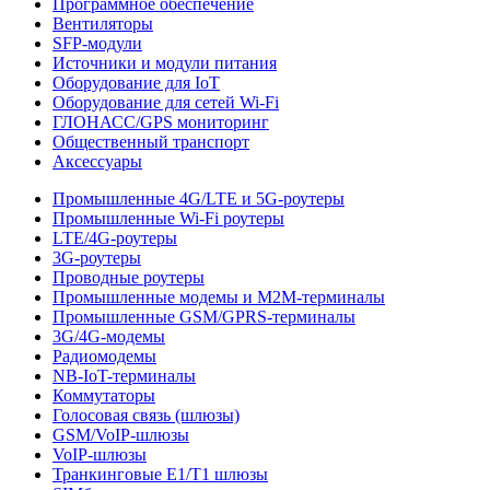
Программное обеспечение
Вентиляторы
SFP-модули
Источники и модули питания
Оборудование для IoT
Оборудование для сетей Wi-Fi
ГЛОНАСС/GPS мониторинг
Общественный транспорт
Аксессуары
Промышленные 4G/LTE и 5G-роутеры
Промышленные Wi-Fi роутеры
LTE/4G-роутеры
3G-роутеры
Проводные роутеры
Промышленные модемы и M2M-терминалы
Промышленные GSM/GPRS-терминалы
3G/4G-модемы
Радиомодемы
NB-IoT-терминалы
Коммутаторы
Голосовая связь (шлюзы)
GSM/VoIP-шлюзы
VoIP-шлюзы
Транкинговые E1/T1 шлюзы