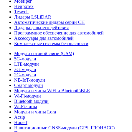
Мовирег
Нейротех
Teswell
Лидары LSLiDAR
Автоматические лидары серии CH
Лидары дальнего дейтсвия
Программное обеспечение для автомобилей
Аксессуары для автомобилей
Комплексные системы безопасности
Модули сотовой связи (GSM)
5G-модули
LTE-модули
3G-модули
2G-модули
NB-IoT-модули
Смарт-модули
Модули и чипы WiFi и Bluetooth\BLE
Wi-Fi-модули
Bluetooth-модули
Wi-Fi-чипы
Модули и чипы Lora
Acsip
Hoperf
Навигационные GNSS-модули (GPS, ГЛОНАСС)