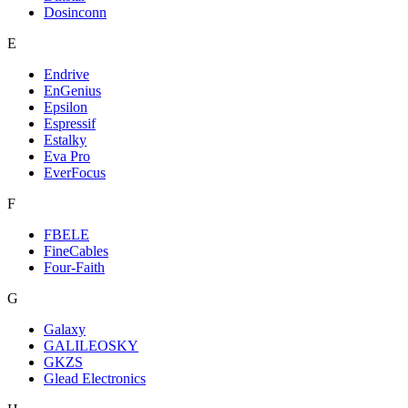
Dosinconn
E
Endrive
EnGenius
Epsilon
Espressif
Estalky
Eva Pro
EverFocus
F
FBELE
FineCables
Four-Faith
G
Galaxy
GALILEOSKY
GKZS
Glead Electronics