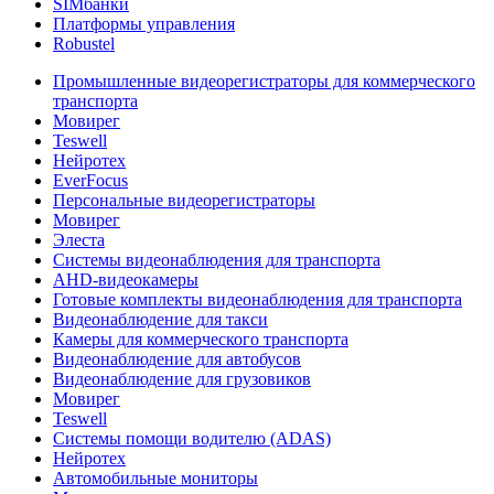
SIMбанки
Платформы управления
Robustel
Промышленные видеорегистраторы для коммерческого
транспорта
Мовирег
Teswell
Нейротех
EverFocus
Персональные видеорегистраторы
Мовирег
Элеста
Системы видеонаблюдения для транспорта
AHD-видеокамеры
Готовые комплекты видеонаблюдения для транспорта
Видеонаблюдение для такси
Камеры для коммерческого транспорта
Видеонаблюдение для автобусов
Видеонаблюдение для грузовиков
Мовирег
Teswell
Системы помощи водителю (ADAS)
Нейротех
Автомобильные мониторы