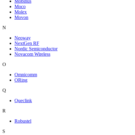
Mobinus
Moco
Molex
Movon
N
Neoway
NextGen RF
Nordic Semiconductor
Novacom Wireless
O
Omnicomm
ORing
Q
Queclink
R
Robustel
S