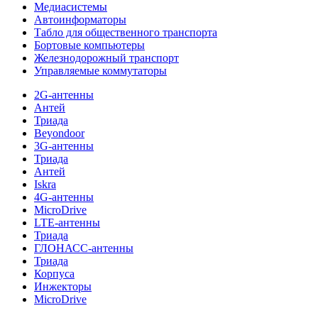
Медиасистемы
Автоинформаторы
Табло для общественного транспорта
Бортовые компьютеры
Железнодорожный транспорт
Управляемые коммутаторы
2G-антенны
Антей
Триада
Beyondoor
3G-антенны
Триада
Антей
Iskra
4G-антенны
MicroDrive
LTE-антенны
Триада
ГЛОНАСС-антенны
Триада
Корпуса
Инжекторы
MicroDrive