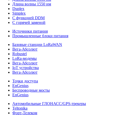
Длина волны 1550 нм
Duplex
Simplex
С функцией DDM
С горячей заменой
Источники питания
Промышленные блоки питания
Базовые станции LoRaWAN
Вега-Абсолют
Robustel
LoRa-модемы
Вега-Абсолют
IoT устройства
Вега-Абсолют
Точки доступа
EnGenius
Беспроводные мосты
EnGenius
Автомобильные ГЛОНАСС/GPS-трекеры
Teltonika
Форт-Телеком