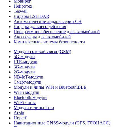
Мовирег
Нейротех
Teswell
Лидары LSLiDAR
Автоматические лидары серии CH
Лидары дальнего дейтсвия
Программное обеспечение для автомобилей
Аксессуары для автомобилей
Комплексные системы безопасности
Модули сотовой связи (GSM)
5G-модули
LTE-модули
3G-модули
2G-модули
NB-IoT-модули
Смарт-модули
Модули и чипы WiFi и Bluetooth\BLE
Wi-Fi-модули
Bluetooth-модули
Wi-Fi-чипы
Модули и чипы Lora
Acsip
Hoperf
Навигационные GNSS-модули (GPS, ГЛОНАСС)