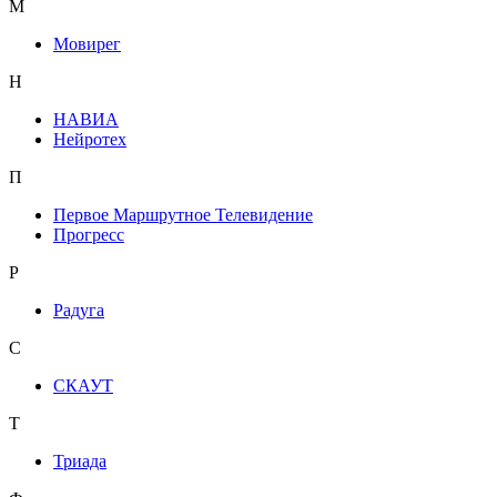
М
Мовирег
Н
НАВИА
Нейротех
П
Первое Маршрутное Телевидение
Прогресс
Р
Радуга
С
СКАУТ
Т
Триада