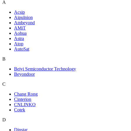
A
Acsip
Aipulnion
Ambeyond
AMiT
Aohua
Astra
Atop
AutoSat
B
Beiyi Semiconductor Technology
Beyondoor
C
Chang Rong
Cinterion
CNLINKO
Cotek
D
Dinstar