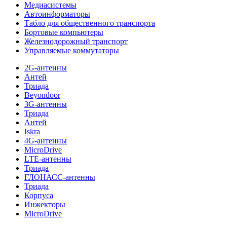
Медиасистемы
Автоинформаторы
Табло для общественного транспорта
Бортовые компьютеры
Железнодорожный транспорт
Управляемые коммутаторы
2G-антенны
Антей
Триада
Beyondoor
3G-антенны
Триада
Антей
Iskra
4G-антенны
MicroDrive
LTE-антенны
Триада
ГЛОНАСС-антенны
Триада
Корпуса
Инжекторы
MicroDrive