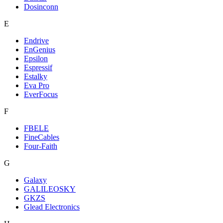
Dosinconn
E
Endrive
EnGenius
Epsilon
Espressif
Estalky
Eva Pro
EverFocus
F
FBELE
FineCables
Four-Faith
G
Galaxy
GALILEOSKY
GKZS
Glead Electronics