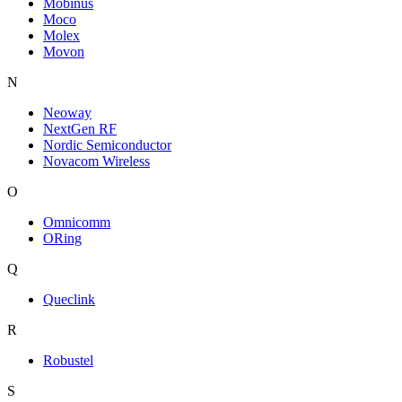
Mobinus
Moco
Molex
Movon
N
Neoway
NextGen RF
Nordic Semiconductor
Novacom Wireless
O
Omnicomm
ORing
Q
Queclink
R
Robustel
S