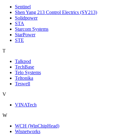
Sentinel
Shen Yang 213 Control Electrics (SY213)
Solidpower
STA
Starcom Systems
StarPower
STE
T
Talkpod
TechBase
Telo Systems
Teltonika
Teswell
V
VINATech
W
WCH (WinChipHead)
Wisnetworks