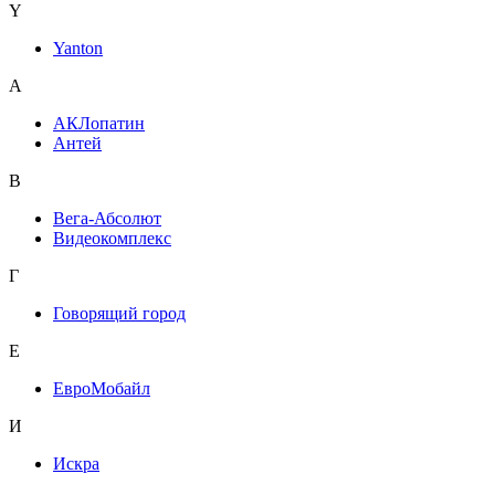
Y
Yanton
А
АКЛопатин
Антей
В
Вега-Абсолют
Видеокомплекс
Г
Говорящий город
Е
ЕвроМобайл
И
Искра