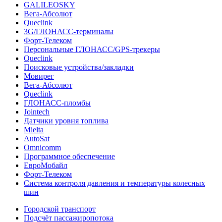
GALILEOSKY
Вега-Абсолют
Queclink
3G/ГЛОНАСС-терминалы
Форт-Телеком
Персональные ГЛОНАСС/GPS-трекеры
Queclink
Поисковые устройства/закладки
Мовирег
Вега-Абсолют
Queclink
ГЛОНАСС-пломбы
Jointech
Датчики уровня топлива
Mielta
AutoSat
Omnicomm
Программное обеспечение
ЕвроМобайл
Форт-Телеком
Система контроля давления и температуры колесных
шин
Городской транспорт
Подсчёт пассажиропотока