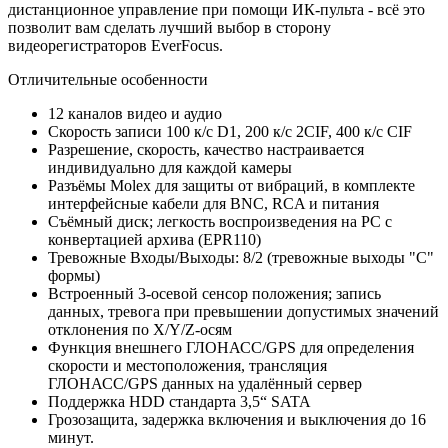
дистанционное управление при помощи ИК-пульта - всё это
позволит вам сделать лучший выбор в сторону
видеорегистраторов EverFocus.
Отличительные особенности
12 каналов видео и аудио
Скорость записи 100 к/с D1, 200 к/с 2CIF, 400 к/с CIF
Разрешение, скорость, качество настраивается
индивидуально для каждой камеры
Разъёмы Molex для защиты от вибраций, в комплекте
интерфейсные кабели для BNC, RCA и питания
Съёмный диск; легкость воспроизведения на PC с
конвертацией архива (EPR110)
Тревожные Входы/Выходы: 8/2 (тревожные выходы "С"
формы)
Встроенный 3-осевой сенсор положения; запись
данных, тревога при превышении допустимых значений
отклонения по X/Y/Z-осям
Функция внешнего ГЛОНАСС/GPS для определения
скорости и местоположения, трансляция
ГЛОНАСС/GPS данных на удалённый сервер
Поддержка HDD стандарта 3,5“ SATA
Грозозащита, задержка включения и выключения до 16
минут.