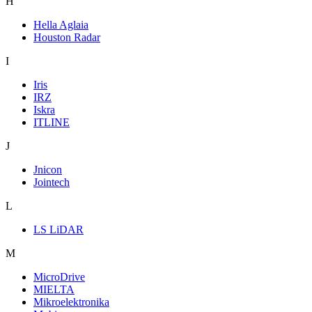
H
Hella Aglaia
Houston Radar
I
Iris
IRZ
Iskra
ITLINE
J
Jnicon
Jointech
L
LS LiDAR
M
MicroDrive
MIELTA
Mikroelektronika