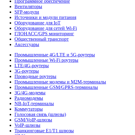
Программное обеспечение
Вентиляторы
SFP-модули
Источники и модули питания
Оборудование для IoT
Оборудование для сетей Wi-Fi
ГЛОНАСС/GPS мониторинг
Общественный транспорт
Аксессуары
Промышленные 4G/LTE и 5G-роутеры
Промышленные Wi-Fi роутеры
LTE/4G-роутеры
3G-роутеры
Проводные роутеры
Промышленные модемы и M2M-терминалы
Промышленные GSM/GPRS-терминалы
3G/4G-модемы
Радиомодемы
NB-IoT-терминалы
Коммутаторы
Голосовая связь (шлюзы)
GSM/VoIP-шлюзы
VoIP-шлюзы
Транкинговые E1/T1 шлюзы