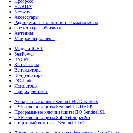
Прогресс
НАВИА
Neoway
Аксессуары
Радиодетали и электронные компоненты
Средства разработчика
Антенны
Микроконтроллеры
Модули IGBT
StarPower
BYSM
Контакторы
Вентиляторы
Конденсаторы
DC-Link
Ионисторы
Предохранители
Аппаратные ключи Sentinel HL Driverless
USB-ключи защиты Sentinel HL HASP
Программные ключи защиты ПО Sentinel SL
USB-ключи защиты SafeNet SuperPro
Стартовый комплект Sentinel LDK
Лицензии на программное обеспечение Astra Linux