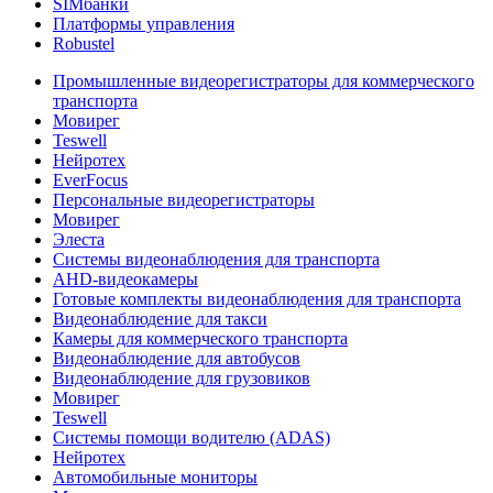
SIMбанки
Платформы управления
Robustel
Промышленные видеорегистраторы для коммерческого
транспорта
Мовирег
Teswell
Нейротех
EverFocus
Персональные видеорегистраторы
Мовирег
Элеста
Системы видеонаблюдения для транспорта
AHD-видеокамеры
Готовые комплекты видеонаблюдения для транспорта
Видеонаблюдение для такси
Камеры для коммерческого транспорта
Видеонаблюдение для автобусов
Видеонаблюдение для грузовиков
Мовирег
Teswell
Системы помощи водителю (ADAS)
Нейротех
Автомобильные мониторы