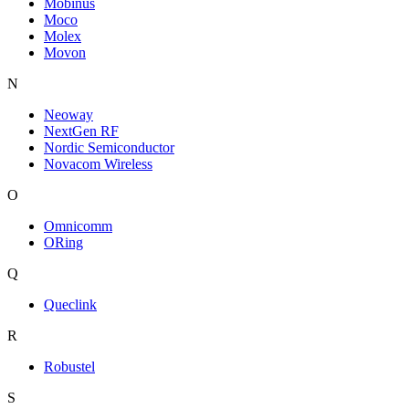
Mobinus
Moco
Molex
Movon
N
Neoway
NextGen RF
Nordic Semiconductor
Novacom Wireless
O
Omnicomm
ORing
Q
Queclink
R
Robustel
S