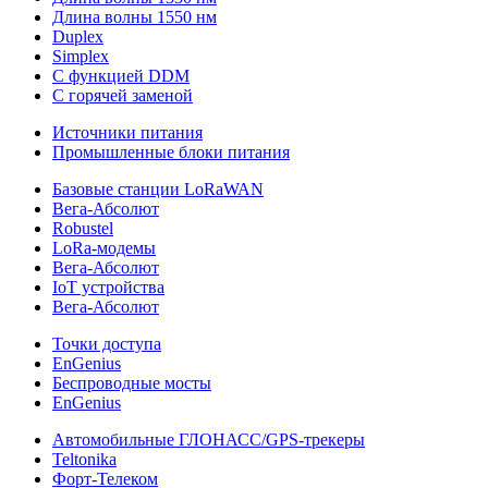
Длина волны 1550 нм
Duplex
Simplex
С функцией DDM
С горячей заменой
Источники питания
Промышленные блоки питания
Базовые станции LoRaWAN
Вега-Абсолют
Robustel
LoRa-модемы
Вега-Абсолют
IoT устройства
Вега-Абсолют
Точки доступа
EnGenius
Беспроводные мосты
EnGenius
Автомобильные ГЛОНАСС/GPS-трекеры
Teltonika
Форт-Телеком