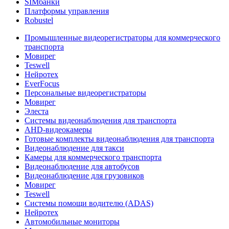
SIMбанки
Платформы управления
Robustel
Промышленные видеорегистраторы для коммерческого
транспорта
Мовирег
Teswell
Нейротех
EverFocus
Персональные видеорегистраторы
Мовирег
Элеста
Системы видеонаблюдения для транспорта
AHD-видеокамеры
Готовые комплекты видеонаблюдения для транспорта
Видеонаблюдение для такси
Камеры для коммерческого транспорта
Видеонаблюдение для автобусов
Видеонаблюдение для грузовиков
Мовирег
Teswell
Системы помощи водителю (ADAS)
Нейротех
Автомобильные мониторы