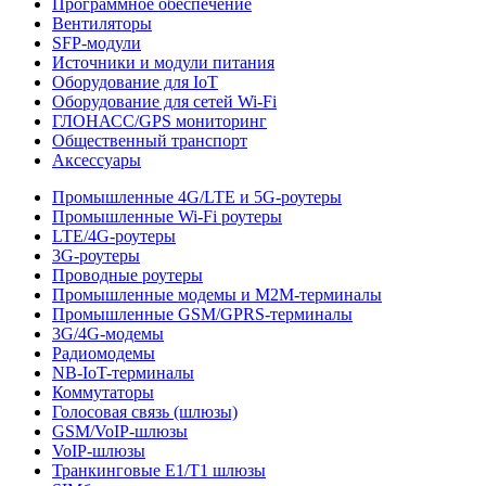
Программное обеспечение
Вентиляторы
SFP-модули
Источники и модули питания
Оборудование для IoT
Оборудование для сетей Wi-Fi
ГЛОНАСС/GPS мониторинг
Общественный транспорт
Аксессуары
Промышленные 4G/LTE и 5G-роутеры
Промышленные Wi-Fi роутеры
LTE/4G-роутеры
3G-роутеры
Проводные роутеры
Промышленные модемы и M2M-терминалы
Промышленные GSM/GPRS-терминалы
3G/4G-модемы
Радиомодемы
NB-IoT-терминалы
Коммутаторы
Голосовая связь (шлюзы)
GSM/VoIP-шлюзы
VoIP-шлюзы
Транкинговые E1/T1 шлюзы