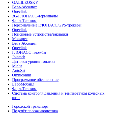
GALILEOSKY
Вега-Абсолют
Queclink
3G/ГЛОНАСС-терминалы
Форт-Телеком
Персональные ГЛОНАСС/GPS-трекеры
Queclink
Поисковые устройства/закладки
Мовирег
Вега-Абсолют
Queclink
ГЛОНАСС-пломбы
Jointech
Датчики уровня топлива
Mielta
AutoSat
Omnicomm
Программное обеспечение
ЕвроМобайл
Форт-Телеком
Система контроля давления и температуры колесных
шин
Городской транспорт
Подсчёт пассажиропотока