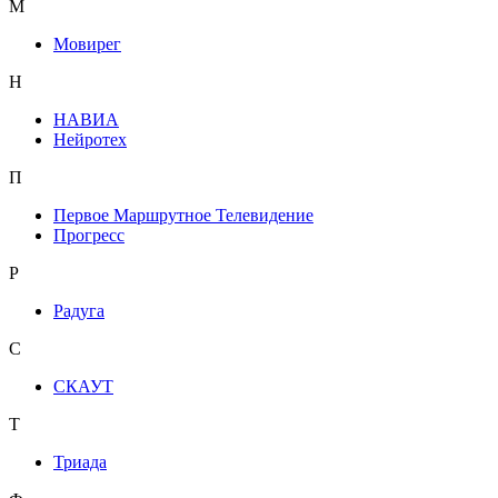
М
Мовирег
Н
НАВИА
Нейротех
П
Первое Маршрутное Телевидение
Прогресс
Р
Радуга
С
СКАУТ
Т
Триада