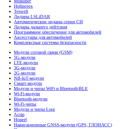
Мовирег
Нейротех
Teswell
Лидары LSLiDAR
Автоматические лидары серии CH
Лидары дальнего дейтсвия
Программное обеспечение для автомобилей
Аксессуары для автомобилей
Комплексные системы безопасности
Модули сотовой связи (GSM)
5G-модули
LTE-модули
3G-модули
2G-модули
NB-IoT-модули
Смарт-модули
Модули и чипы WiFi и Bluetooth\BLE
Wi-Fi-модули
Bluetooth-модули
Wi-Fi-чипы
Модули и чипы Lora
Acsip
Hoperf
Навигационные GNSS-модули (GPS, ГЛОНАСС)