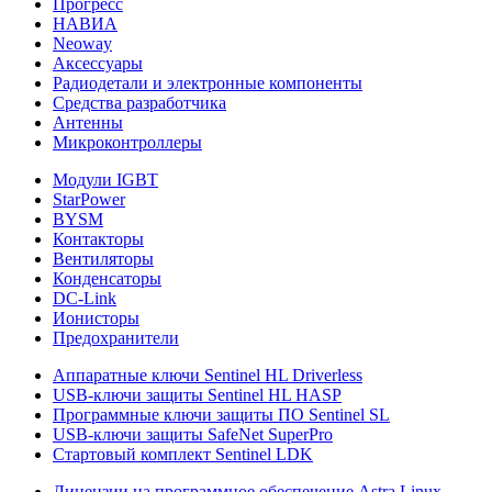
Прогресс
НАВИА
Neoway
Аксессуары
Радиодетали и электронные компоненты
Средства разработчика
Антенны
Микроконтроллеры
Модули IGBT
StarPower
BYSM
Контакторы
Вентиляторы
Конденсаторы
DC-Link
Ионисторы
Предохранители
Аппаратные ключи Sentinel HL Driverless
USB-ключи защиты Sentinel HL HASP
Программные ключи защиты ПО Sentinel SL
USB-ключи защиты SafeNet SuperPro
Стартовый комплект Sentinel LDK
Лицензии на программное обеспечение Astra Linux