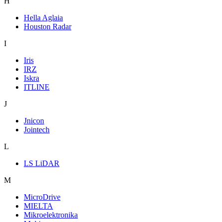
H
Hella Aglaia
Houston Radar
I
Iris
IRZ
Iskra
ITLINE
J
Jnicon
Jointech
L
LS LiDAR
M
MicroDrive
MIELTA
Mikroelektronika