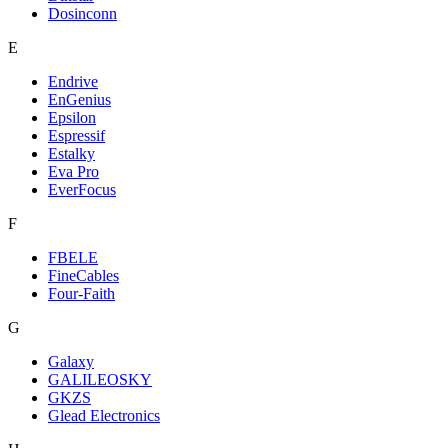
Dosinconn
E
Endrive
EnGenius
Epsilon
Espressif
Estalky
Eva Pro
EverFocus
F
FBELE
FineCables
Four-Faith
G
Galaxy
GALILEOSKY
GKZS
Glead Electronics