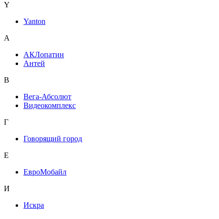
Y
Yanton
А
АКЛопатин
Антей
В
Вега-Абсолют
Видеокомплекс
Г
Говорящий город
Е
ЕвроМобайл
И
Искра