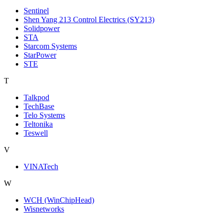
Sentinel
Shen Yang 213 Control Electrics (SY213)
Solidpower
STA
Starcom Systems
StarPower
STE
T
Talkpod
TechBase
Telo Systems
Teltonika
Teswell
V
VINATech
W
WCH (WinChipHead)
Wisnetworks