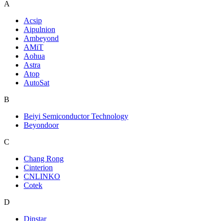
A
Acsip
Aipulnion
Ambeyond
AMiT
Aohua
Astra
Atop
AutoSat
B
Beiyi Semiconductor Technology
Beyondoor
C
Chang Rong
Cinterion
CNLINKO
Cotek
D
Dinstar