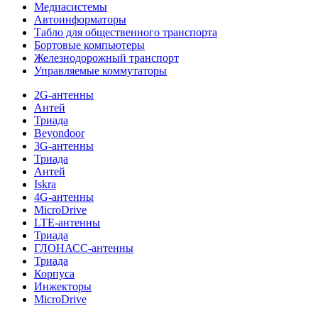
Медиасистемы
Автоинформаторы
Табло для общественного транспорта
Бортовые компьютеры
Железнодорожный транспорт
Управляемые коммутаторы
2G-антенны
Антей
Триада
Beyondoor
3G-антенны
Триада
Антей
Iskra
4G-антенны
MicroDrive
LTE-антенны
Триада
ГЛОНАСС-антенны
Триада
Корпуса
Инжекторы
MicroDrive