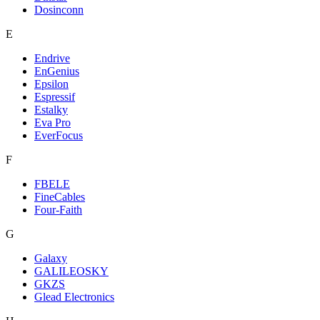
Dosinconn
E
Endrive
EnGenius
Epsilon
Espressif
Estalky
Eva Pro
EverFocus
F
FBELE
FineCables
Four-Faith
G
Galaxy
GALILEOSKY
GKZS
Glead Electronics