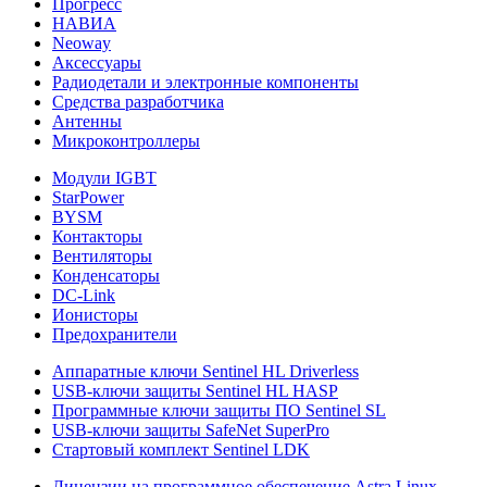
Прогресс
НАВИА
Neoway
Аксессуары
Радиодетали и электронные компоненты
Средства разработчика
Антенны
Микроконтроллеры
Модули IGBT
StarPower
BYSM
Контакторы
Вентиляторы
Конденсаторы
DC-Link
Ионисторы
Предохранители
Аппаратные ключи Sentinel HL Driverless
USB-ключи защиты Sentinel HL HASP
Программные ключи защиты ПО Sentinel SL
USB-ключи защиты SafeNet SuperPro
Стартовый комплект Sentinel LDK
Лицензии на программное обеспечение Astra Linux