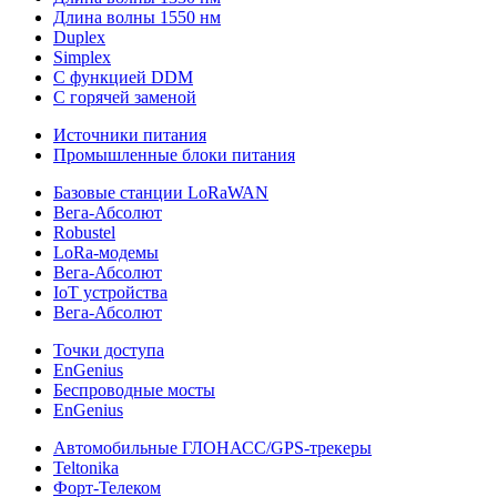
Длина волны 1550 нм
Duplex
Simplex
С функцией DDM
С горячей заменой
Источники питания
Промышленные блоки питания
Базовые станции LoRaWAN
Вега-Абсолют
Robustel
LoRa-модемы
Вега-Абсолют
IoT устройства
Вега-Абсолют
Точки доступа
EnGenius
Беспроводные мосты
EnGenius
Автомобильные ГЛОНАСС/GPS-трекеры
Teltonika
Форт-Телеком