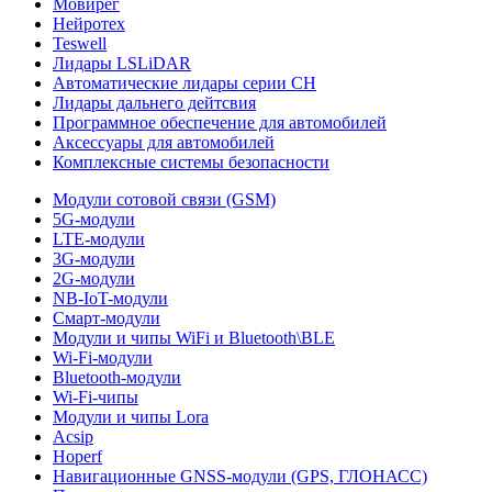
Мовирег
Нейротех
Teswell
Лидары LSLiDAR
Автоматические лидары серии CH
Лидары дальнего дейтсвия
Программное обеспечение для автомобилей
Аксессуары для автомобилей
Комплексные системы безопасности
Модули сотовой связи (GSM)
5G-модули
LTE-модули
3G-модули
2G-модули
NB-IoT-модули
Смарт-модули
Модули и чипы WiFi и Bluetooth\BLE
Wi-Fi-модули
Bluetooth-модули
Wi-Fi-чипы
Модули и чипы Lora
Acsip
Hoperf
Навигационные GNSS-модули (GPS, ГЛОНАСС)