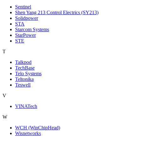
Sentinel
Shen Yang 213 Control Electrics (SY213)
Solidpower
STA
Starcom Systems
StarPower
STE
T
Talkpod
TechBase
Telo Systems
Teltonika
Teswell
V
VINATech
W
WCH (WinChipHead)
Wisnetworks