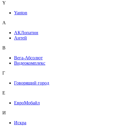
Y
Yanton
А
АКЛопатин
Антей
В
Вега-Абсолют
Видеокомплекс
Г
Говорящий город
Е
ЕвроМобайл
И
Искра