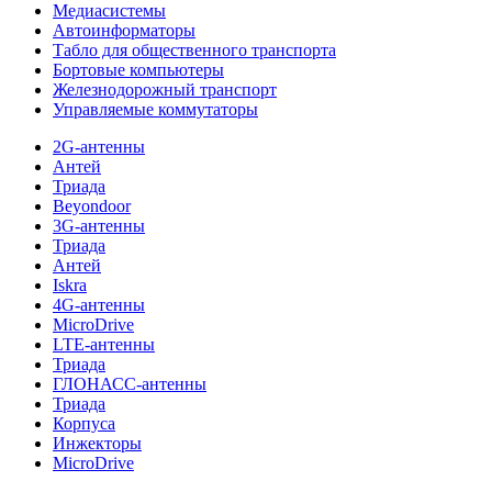
Медиасистемы
Автоинформаторы
Табло для общественного транспорта
Бортовые компьютеры
Железнодорожный транспорт
Управляемые коммутаторы
2G-антенны
Антей
Триада
Beyondoor
3G-антенны
Триада
Антей
Iskra
4G-антенны
MicroDrive
LTE-антенны
Триада
ГЛОНАСС-антенны
Триада
Корпуса
Инжекторы
MicroDrive