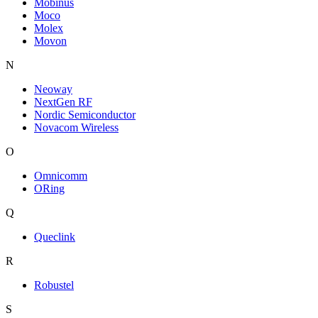
Mobinus
Moco
Molex
Movon
N
Neoway
NextGen RF
Nordic Semiconductor
Novacom Wireless
O
Omnicomm
ORing
Q
Queclink
R
Robustel
S