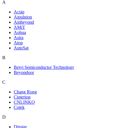
A
Acsip
Aipulnion
Ambeyond
AMiT
Aohua
Astra
Atop
AutoSat
B
Beiyi Semiconductor Technology
Beyondoor
C
Chang Rong
Cinterion
CNLINKO
Cotek
D
Dinstar