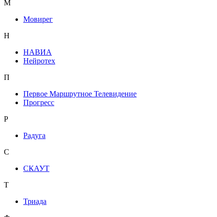
М
Мовирег
Н
НАВИА
Нейротех
П
Первое Маршрутное Телевидение
Прогресс
Р
Радуга
С
СКАУТ
Т
Триада