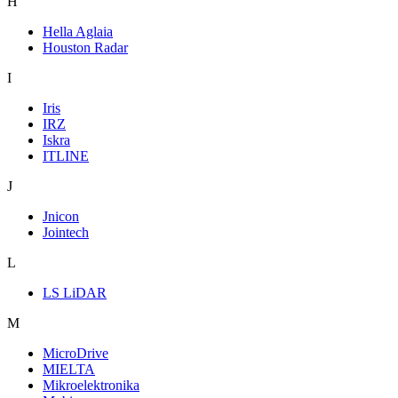
H
Hella Aglaia
Houston Radar
I
Iris
IRZ
Iskra
ITLINE
J
Jnicon
Jointech
L
LS LiDAR
M
MicroDrive
MIELTA
Mikroelektronika