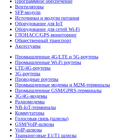
Программное обеспечение
Вентиляторы
SFP-модули
Источники и модули питания
Оборудование для IoT
Оборудование для сетей Wi-Fi
ГЛОНАСС/GPS мониторинг
Общественный транспорт
Аксессуары
Промышленные 4G/LTE и 5G-роутеры
Промышленные Wi-Fi роутеры
LTE/4G-роутеры
3G-роутеры
Проводные роутеры
Промышленные модемы и M2M-терминалы
Промышленные GSM/GPRS-терминалы
3G/4G-модемы
Радиомодемы
NB-IoT-терминалы
Коммутаторы
Голосовая связь (шлюзы)
GSM/VoIP-шлюзы
VoIP-шлюзы
Транкинговые E1/T1 шлюзы