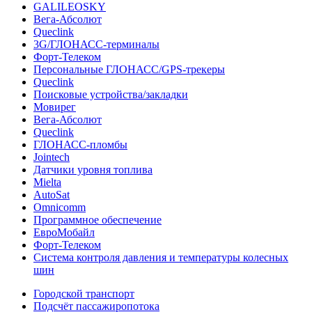
GALILEOSKY
Вега-Абсолют
Queclink
3G/ГЛОНАСС-терминалы
Форт-Телеком
Персональные ГЛОНАСС/GPS-трекеры
Queclink
Поисковые устройства/закладки
Мовирег
Вега-Абсолют
Queclink
ГЛОНАСС-пломбы
Jointech
Датчики уровня топлива
Mielta
AutoSat
Omnicomm
Программное обеспечение
ЕвроМобайл
Форт-Телеком
Система контроля давления и температуры колесных
шин
Городской транспорт
Подсчёт пассажиропотока