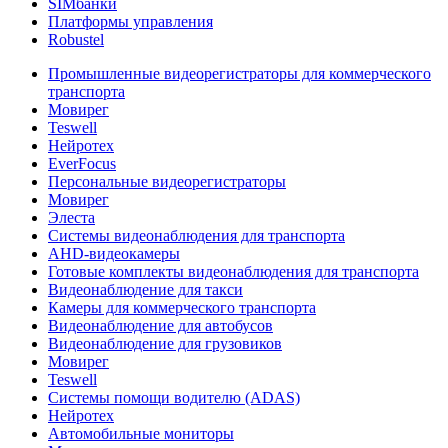
SIMбанки
Платформы управления
Robustel
Промышленные видеорегистраторы для коммерческого
транспорта
Мовирег
Teswell
Нейротех
EverFocus
Персональные видеорегистраторы
Мовирег
Элеста
Системы видеонаблюдения для транспорта
AHD-видеокамеры
Готовые комплекты видеонаблюдения для транспорта
Видеонаблюдение для такси
Камеры для коммерческого транспорта
Видеонаблюдение для автобусов
Видеонаблюдение для грузовиков
Мовирег
Teswell
Системы помощи водителю (ADAS)
Нейротех
Автомобильные мониторы