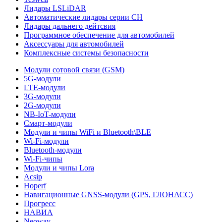
Лидары LSLiDAR
Автоматические лидары серии CH
Лидары дальнего дейтсвия
Программное обеспечение для автомобилей
Аксессуары для автомобилей
Комплексные системы безопасности
Модули сотовой связи (GSM)
5G-модули
LTE-модули
3G-модули
2G-модули
NB-IoT-модули
Смарт-модули
Модули и чипы WiFi и Bluetooth\BLE
Wi-Fi-модули
Bluetooth-модули
Wi-Fi-чипы
Модули и чипы Lora
Acsip
Hoperf
Навигационные GNSS-модули (GPS, ГЛОНАСС)
Прогресс
НАВИА
Neoway