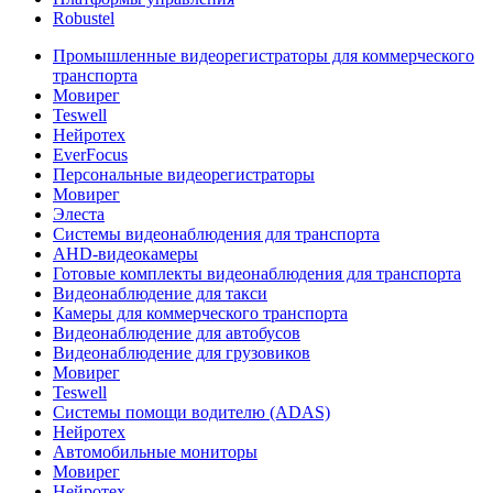
Robustel
Промышленные видеорегистраторы для коммерческого
транспорта
Мовирег
Teswell
Нейротех
EverFocus
Персональные видеорегистраторы
Мовирег
Элеста
Системы видеонаблюдения для транспорта
AHD-видеокамеры
Готовые комплекты видеонаблюдения для транспорта
Видеонаблюдение для такси
Камеры для коммерческого транспорта
Видеонаблюдение для автобусов
Видеонаблюдение для грузовиков
Мовирег
Teswell
Системы помощи водителю (ADAS)
Нейротех
Автомобильные мониторы
Мовирег
Нейротех