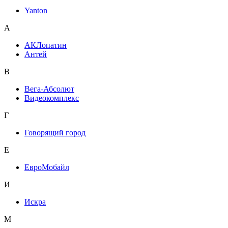
Yanton
А
АКЛопатин
Антей
В
Вега-Абсолют
Видеокомплекс
Г
Говорящий город
Е
ЕвроМобайл
И
Искра
М