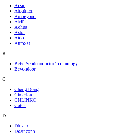
Acsip
Aipulnion
Ambeyond
AMiT
Aohua
Astra
Atop
AutoSat
B
Beiyi Semiconductor Technology
Beyondoor
C
Chang Rong
Cinterion
CNLINKO
Cotek
D
Dinstar
Dosinconn