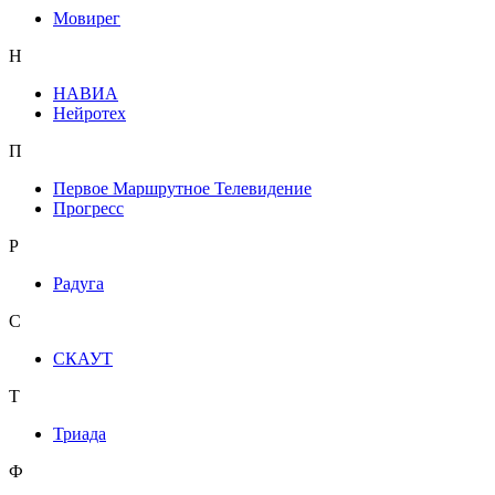
Мовирег
Н
НАВИА
Нейротех
П
Первое Маршрутное Телевидение
Прогресс
Р
Радуга
С
СКАУТ
Т
Триада
Ф