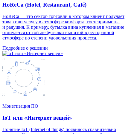
HoReCa (Hotel, Restaurant, Café)
HoReCa — это сектор торговли в котором клиент получает
товар или услугу в атмосфере комфорта, гостеприимства
и радушия. К примеру, бутылка вина купленная в магазине
отличается от той же бутылки выпитой в ресторанной
атмосфере по степени удовольствия процесса.
Подробнее о решении
Монетизация ПО
IoT или «Интернет вещей»
Понятие IoT (Internet of things) появилось сравнительно