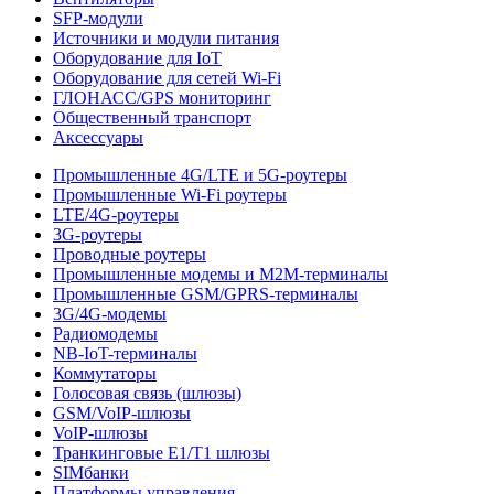
SFP-модули
Источники и модули питания
Оборудование для IoT
Оборудование для сетей Wi-Fi
ГЛОНАСС/GPS мониторинг
Общественный транспорт
Аксессуары
Промышленные 4G/LTE и 5G-роутеры
Промышленные Wi-Fi роутеры
LTE/4G-роутеры
3G-роутеры
Проводные роутеры
Промышленные модемы и M2M-терминалы
Промышленные GSM/GPRS-терминалы
3G/4G-модемы
Радиомодемы
NB-IoT-терминалы
Коммутаторы
Голосовая связь (шлюзы)
GSM/VoIP-шлюзы
VoIP-шлюзы
Транкинговые E1/T1 шлюзы
SIMбанки
Платформы управления