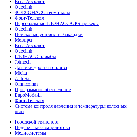
Вега-Абсолют
Queclink
3G/ГЛОНАСС-терминалы
Форт-Телеком
Персональные ГЛОНАСС/GPS-трекеры
Queclink
Поисковые устройства/закладки
Мовирег
Вега-Абсолют
Queclink
ГЛОНАСС-пломбы
Jointech
Датчики уровня топлива
Mielta
AutoSat
Omnicomm
Программное обеспечение
ЕвроМобайл
Форт-Телеком
Система контроля давления и температуры колесных
шин
Городской транспорт
Подсчёт пассажиропотока
Медиасистемы