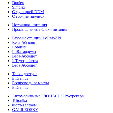
Duplex
Simplex
С функцией DDM
С горячей заменой
Источники питания
Промышленные блоки питания
Базовые станции LoRaWAN
Вега-Абсолют
Robustel
LoRa-модемы
Вега-Абсолют
IoT устройства
Вега-Абсолют
Точки доступа
EnGenius
Беспроводные мосты
EnGenius
Автомобильные ГЛОНАСС/GPS-трекеры
Teltonika
Форт-Телеком
GALILEOSKY