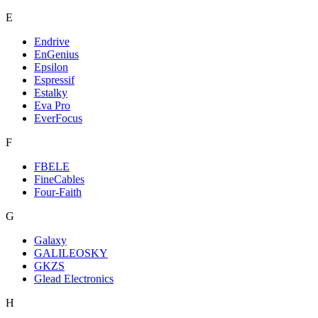
E
Endrive
EnGenius
Epsilon
Espressif
Estalky
Eva Pro
EverFocus
F
FBELE
FineCables
Four-Faith
G
Galaxy
GALILEOSKY
GKZS
Glead Electronics
H