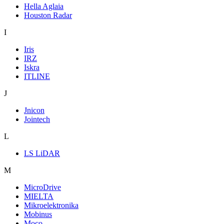
Hella Aglaia
Houston Radar
I
Iris
IRZ
Iskra
ITLINE
J
Jnicon
Jointech
L
LS LiDAR
M
MicroDrive
MIELTA
Mikroelektronika
Mobinus
Moco