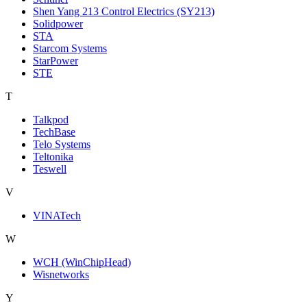
Shen Yang 213 Control Electrics (SY213)
Solidpower
STA
Starcom Systems
StarPower
STE
T
Talkpod
TechBase
Telo Systems
Teltonika
Teswell
V
VINATech
W
WCH (WinChipHead)
Wisnetworks
Y