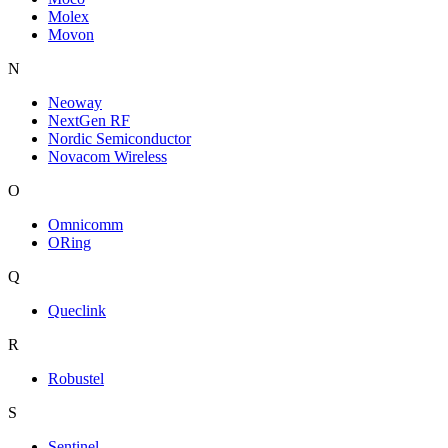
Molex
Movon
N
Neoway
NextGen RF
Nordic Semiconductor
Novacom Wireless
O
Omnicomm
ORing
Q
Queclink
R
Robustel
S
Sentinel