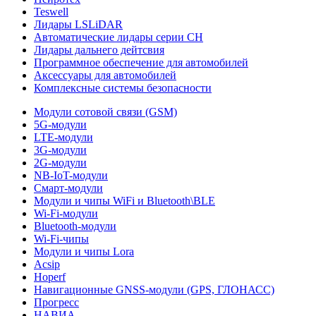
Teswell
Лидары LSLiDAR
Автоматические лидары серии CH
Лидары дальнего дейтсвия
Программное обеспечение для автомобилей
Аксессуары для автомобилей
Комплексные системы безопасности
Модули сотовой связи (GSM)
5G-модули
LTE-модули
3G-модули
2G-модули
NB-IoT-модули
Смарт-модули
Модули и чипы WiFi и Bluetooth\BLE
Wi-Fi-модули
Bluetooth-модули
Wi-Fi-чипы
Модули и чипы Lora
Acsip
Hoperf
Навигационные GNSS-модули (GPS, ГЛОНАСС)
Прогресс
НАВИА