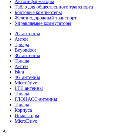
Автоинформаторы
Табло для общественного транспорта
Бортовые компьютеры
Железнодорожный транспорт
Управляемые коммутаторы
2G-антенны
Антей
Триада
Beyondoor
3G-антенны
Триада
Антей
Iskra
4G-антенны
MicroDrive
LTE-антенны
Триада
ГЛОНАСС-антенны
Триада
Корпуса
Инжекторы
MicroDrive
A