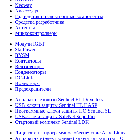
Neoway
Аксессуары
Радиодетали и электронные компоненты
Средства разработчика
Антенны
Микроконтроллеры
Модули IGBT
StarPower
BYSM
Контакторы
Вентиляторы
Конденсаторы
DC-Link
Ионисторы
Предохранители
Аппаратные ключи Sentinel HL Driverless
USB-ключи защиты Sentinel HL HASP
Программные ключи защиты ПО Sentinel SL
USB-ключи защиты SafeNet SuperPro
Стартовый комплект Sentinel LDK
Лицензии на программное обеспечение Astra Linux
Аппаратные (электронные) ключи для защиты ПО