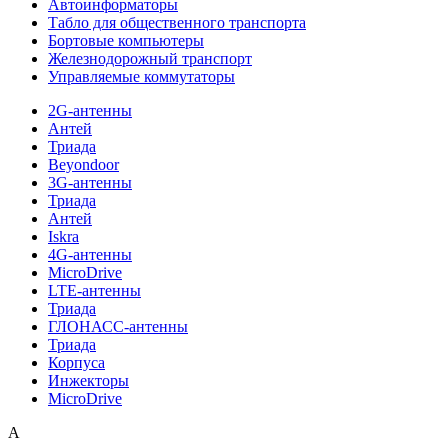
Автоинформаторы
Табло для общественного транспорта
Бортовые компьютеры
Железнодорожный транспорт
Управляемые коммутаторы
2G-антенны
Антей
Триада
Beyondoor
3G-антенны
Триада
Антей
Iskra
4G-антенны
MicroDrive
LTE-антенны
Триада
ГЛОНАСС-антенны
Триада
Корпуса
Инжекторы
MicroDrive
A