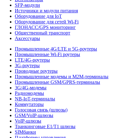
SFP-модули
Источники и модули питания
Оборудование для IoT
Оборудование для сетей Wi-Fi
ГЛОНАСС/GPS мониторинг
Общественный транспорт
Аксессуары
Промышленные 4G/LTE и 5G-роутеры
Промышленные Wi-Fi роутеры
LTE/4G-роутеры
3G-роутеры
Проводные роутеры
Промышленные модемы и M2M-терминалы
Промышленные GSM/GPRS-терминалы
3G/4G-модемы
Радиомодемы
NB-IoT-терминалы
Коммутаторы
Голосовая связь (шлюзы)
GSM/VoIP-шлюзы
VoIP-шлюзы
Транкинговые E1/T1 шлюзы
SIMбанки
Платформы управления