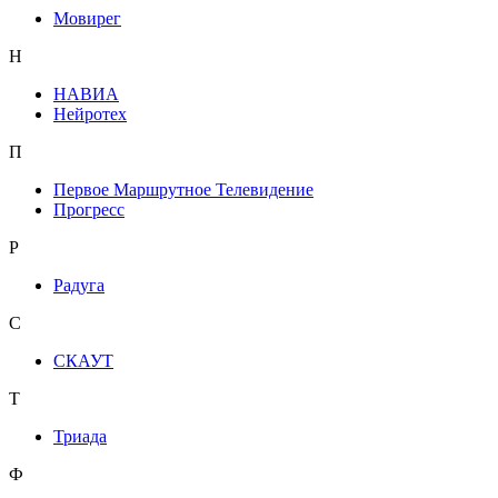
Мовирег
Н
НАВИА
Нейротех
П
Первое Маршрутное Телевидение
Прогресс
Р
Радуга
С
СКАУТ
Т
Триада
Ф