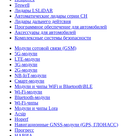
Teswell
Лидары LSLiDAR
Автоматические лидары серии CH
Лидары дальнего дейтсвия
Программное обеспечение для автомобилей
Аксессуары для автомобилей
Комплексные системы безопасности
Модули сотовой связи (GSM)
5G-модули
LTE-модули
3G-модули
2G-модули
NB-IoT-модули
Смарт-модули
Модули и чипы WiFi и Bluetooth\BLE
Wi-Fi-модули
Bluetooth-модули
Wi-Fi-чипы
Модули и чипы Lora
Acsip
Hoperf
Навигационные GNSS-модули (GPS, ГЛОНАСС)
Прогресс
НАВИА