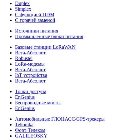
Duplex
Simplex
С функцией DDM
С горячей заменой
Источники питания
Промышленные блоки питания
Базовые станции LoRaWAN
Вега-Абсолют
Robustel
LoRa-модемы
Вега-Абсолют
IoT устройства
Вега-Абсолют
Точки доступа
EnGenius
Беспроводные мосты
EnGenius
Автомобильные ГЛОНАСС/GPS-трекеры
Teltonika
Форт-Телеком
GALILEOSKY