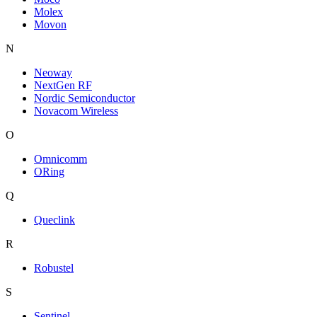
Molex
Movon
N
Neoway
NextGen RF
Nordic Semiconductor
Novacom Wireless
O
Omnicomm
ORing
Q
Queclink
R
Robustel
S
Sentinel