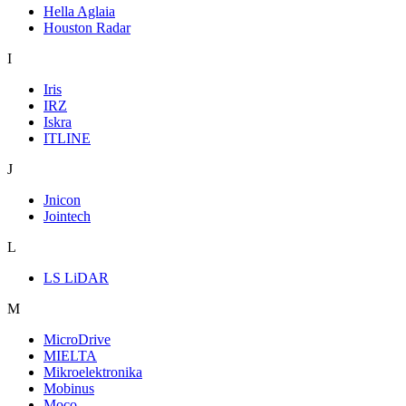
Hella Aglaia
Houston Radar
I
Iris
IRZ
Iskra
ITLINE
J
Jnicon
Jointech
L
LS LiDAR
M
MicroDrive
MIELTA
Mikroelektronika
Mobinus
Moco