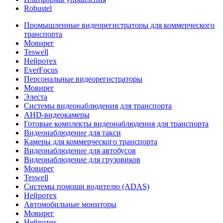
Robustel
Промышленные видеорегистраторы для коммерческого
транспорта
Мовирег
Teswell
Нейротех
EverFocus
Персональные видеорегистраторы
Мовирег
Элеста
Системы видеонаблюдения для транспорта
AHD-видеокамеры
Готовые комплекты видеонаблюдения для транспорта
Видеонаблюдение для такси
Камеры для коммерческого транспорта
Видеонаблюдение для автобусов
Видеонаблюдение для грузовиков
Мовирег
Teswell
Системы помощи водителю (ADAS)
Нейротех
Автомобильные мониторы
Мовирег
Нейротех