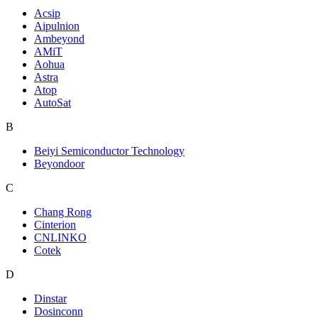
Acsip
Aipulnion
Ambeyond
AMiT
Aohua
Astra
Atop
AutoSat
B
Beiyi Semiconductor Technology
Beyondoor
C
Chang Rong
Cinterion
CNLINKO
Cotek
D
Dinstar
Dosinconn