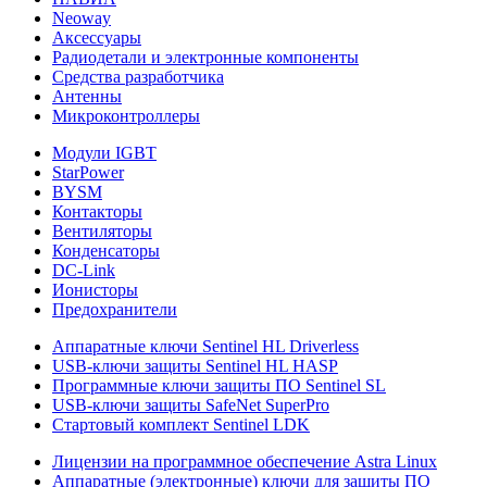
Neoway
Аксессуары
Радиодетали и электронные компоненты
Средства разработчика
Антенны
Микроконтроллеры
Модули IGBT
StarPower
BYSM
Контакторы
Вентиляторы
Конденсаторы
DC-Link
Ионисторы
Предохранители
Аппаратные ключи Sentinel HL Driverless
USB-ключи защиты Sentinel HL HASP
Программные ключи защиты ПО Sentinel SL
USB-ключи защиты SafeNet SuperPro
Стартовый комплект Sentinel LDK
Лицензии на программное обеспечение Astra Linux
Аппаратные (электронные) ключи для защиты ПО