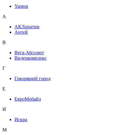
Yanton
А
АКЛопатин
Антей
В
Вега-Абсолют
Видеокомплекс
Г
Говорящий город
Е
ЕвроМобайл
И
Искра
М