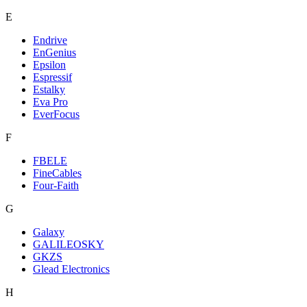
E
Endrive
EnGenius
Epsilon
Espressif
Estalky
Eva Pro
EverFocus
F
FBELE
FineCables
Four-Faith
G
Galaxy
GALILEOSKY
GKZS
Glead Electronics
H