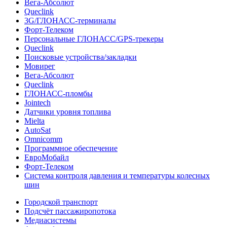
Вега-Абсолют
Queclink
3G/ГЛОНАСС-терминалы
Форт-Телеком
Персональные ГЛОНАСС/GPS-трекеры
Queclink
Поисковые устройства/закладки
Мовирег
Вега-Абсолют
Queclink
ГЛОНАСС-пломбы
Jointech
Датчики уровня топлива
Mielta
AutoSat
Omnicomm
Программное обеспечение
ЕвроМобайл
Форт-Телеком
Система контроля давления и температуры колесных
шин
Городской транспорт
Подсчёт пассажиропотока
Медиасистемы