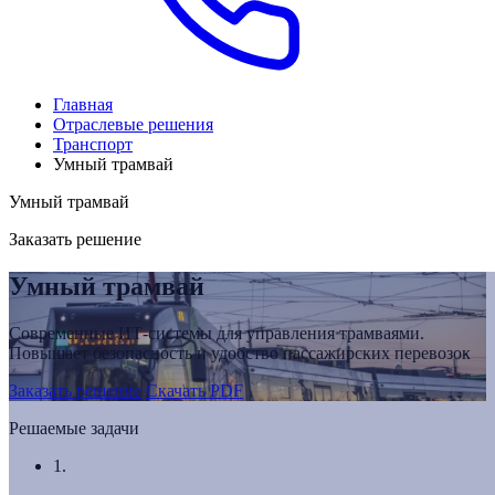
Главная
Отраслевые решения
Транспорт
Умный трамвай
Умный трамвай
Заказать решение
Умный трамвай
Современные ИТ-системы для управления трамваями.
Повышает безопасность и удобство пассажирских перевозок
Заказать решение
Скачать PDF
Решаемые задачи
1.