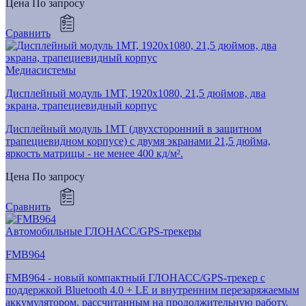
Цена
По запросу
Сравнить
Медиасистемы
Дисплейный модуль 1МТ, 1920x1080, 21,5 дюймов, два
экрана, трапециевидный корпус
Дисплейный модуль 1МТ (двухсторонний в защитном
трапециевидном корпусе) с двумя экранами 21,5 дюйма,
яркость матрицы - не менее 400 кд/м².
Цена
По запросу
Сравнить
Автомобильные ГЛОНАСС/GPS-трекеры
FMB964
FMB964 - новый компактный ГЛОНАСС/GPS-трекер с
поддержкой Bluetooth 4.0 + LE и внутренним перезаряжаемым
аккумулятором, рассчитанным на продолжительную работу.