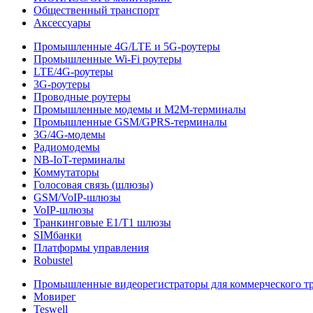
Общественный транспорт
Аксессуары
Промышленные 4G/LTE и 5G-роутеры
Промышленные Wi-Fi роутеры
LTE/4G-роутеры
3G-роутеры
Проводные роутеры
Промышленные модемы и M2M-терминалы
Промышленные GSM/GPRS-терминалы
3G/4G-модемы
Радиомодемы
NB-IoT-терминалы
Коммутаторы
Голосовая связь (шлюзы)
GSM/VoIP-шлюзы
VoIP-шлюзы
Транкинговые E1/T1 шлюзы
SIMбанки
Платформы управления
Robustel
Промышленные видеорегистраторы для коммерческого т
Мовирег
Teswell