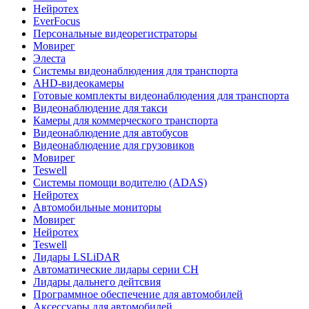
Нейротех
EverFocus
Персональные видеорегистраторы
Мовирег
Элеста
Системы видеонаблюдения для транспорта
AHD-видеокамеры
Готовые комплекты видеонаблюдения для транспорта
Видеонаблюдение для такси
Камеры для коммерческого транспорта
Видеонаблюдение для автобусов
Видеонаблюдение для грузовиков
Мовирег
Teswell
Системы помощи водителю (ADAS)
Нейротех
Автомобильные мониторы
Мовирег
Нейротех
Teswell
Лидары LSLiDAR
Автоматические лидары серии CH
Лидары дальнего дейтсвия
Программное обеспечение для автомобилей
Аксессуары для автомобилей