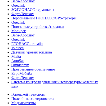
Вега-Абсолют
Queclink
3G/ГЛОНАСС-терминалы
Форт-Телеком
Персональные ГЛОНАСС/GPS-трекеры
Queclink
Поисковые устройства/закладки
Мовирег
Вега-Абсолют
Queclink
ГЛОНАСС-пломбы
Jointech
Датчики уровня топлива
Mielta
AutoSat
Omnicomm
Программное обеспечение
ЕвроМобайл
Форт-Телеком
Система контроля давления и температуры колесных
шин
Городской транспорт
Подсчёт пассажиропотока
Медиасистемы