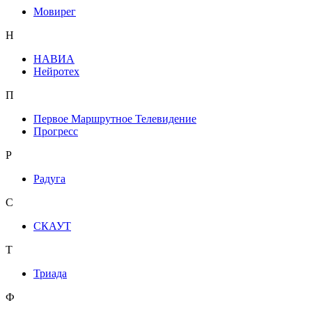
Мовирег
Н
НАВИА
Нейротех
П
Первое Маршрутное Телевидение
Прогресс
Р
Радуга
С
СКАУТ
Т
Триада
Ф