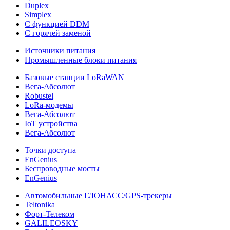
Duplex
Simplex
С функцией DDM
С горячей заменой
Источники питания
Промышленные блоки питания
Базовые станции LoRaWAN
Вега-Абсолют
Robustel
LoRa-модемы
Вега-Абсолют
IoT устройства
Вега-Абсолют
Точки доступа
EnGenius
Беспроводные мосты
EnGenius
Автомобильные ГЛОНАСС/GPS-трекеры
Teltonika
Форт-Телеком
GALILEOSKY