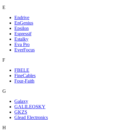
E
Endrive
EnGenius
Epsilon
Espressif
Estalky
Eva Pro
EverFocus
F
FBELE
FineCables
Four-Faith
G
Galaxy
GALILEOSKY
GKZS
Glead Electronics
H