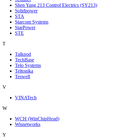
Shen Yang 213 Control Electrics (SY213)
Solidpower
STA
Starcom Systems
StarPower
STE
T
Talkpod
TechBase
Telo Systems
Teltonika
Teswell
V
VINATech
W
WCH (WinChipHead)
Wisnetworks
Y