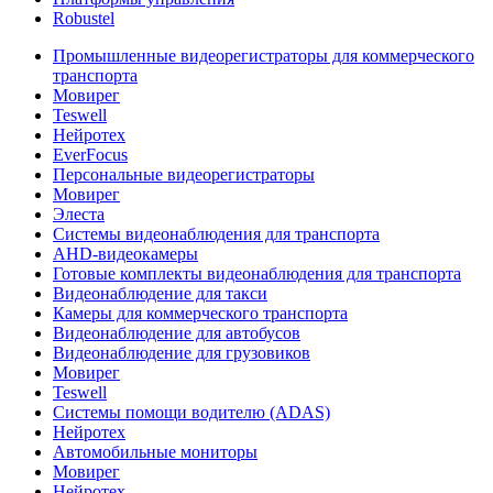
Robustel
Промышленные видеорегистраторы для коммерческого
транспорта
Мовирег
Teswell
Нейротех
EverFocus
Персональные видеорегистраторы
Мовирег
Элеста
Системы видеонаблюдения для транспорта
AHD-видеокамеры
Готовые комплекты видеонаблюдения для транспорта
Видеонаблюдение для такси
Камеры для коммерческого транспорта
Видеонаблюдение для автобусов
Видеонаблюдение для грузовиков
Мовирег
Teswell
Системы помощи водителю (ADAS)
Нейротех
Автомобильные мониторы
Мовирег
Нейротех