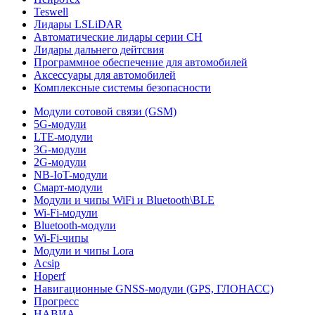
Teswell
Лидары LSLiDAR
Автоматические лидары серии CH
Лидары дальнего дейтсвия
Программное обеспечение для автомобилей
Аксессуары для автомобилей
Комплексные системы безопасности
Модули сотовой связи (GSM)
5G-модули
LTE-модули
3G-модули
2G-модули
NB-IoT-модули
Смарт-модули
Модули и чипы WiFi и Bluetooth\BLE
Wi-Fi-модули
Bluetooth-модули
Wi-Fi-чипы
Модули и чипы Lora
Acsip
Hoperf
Навигационные GNSS-модули (GPS, ГЛОНАСС)
Прогресс
НАВИА