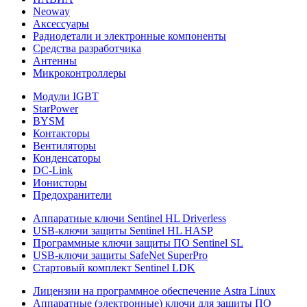
Neoway
Аксессуары
Радиодетали и электронные компоненты
Средства разработчика
Антенны
Микроконтроллеры
Модули IGBT
StarPower
BYSM
Контакторы
Вентиляторы
Конденсаторы
DC-Link
Ионисторы
Предохранители
Аппаратные ключи Sentinel HL Driverless
USB-ключи защиты Sentinel HL HASP
Программные ключи защиты ПО Sentinel SL
USB-ключи защиты SafeNet SuperPro
Стартовый комплект Sentinel LDK
Лицензии на программное обеспечение Astra Linux
Аппаратные (электронные) ключи для защиты ПО