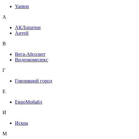
Yanton
А
АКЛопатин
Антей
В
Вега-Абсолют
Видеокомплекс
Г
Говорящий город
Е
ЕвроМобайл
И
Искра
М