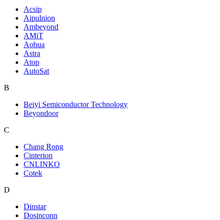
Acsip
Aipulnion
Ambeyond
AMiT
Aohua
Astra
Atop
AutoSat
B
Beiyi Semiconductor Technology
Beyondoor
C
Chang Rong
Cinterion
CNLINKO
Cotek
D
Dinstar
Dosinconn