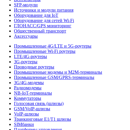
SFP-модули
Источники и модули питания
Оборудование для IoT
Оборудование для сетей Wi-Fi
ГЛОНАСС/GPS мониторинг
Общественный транспорт
Аксессуары
Промышленные 4G/LTE и 5G-роутеры
Промышленные Wi-Fi роутеры
LTE/4G-роутеры
3G-роутеры
Проводные роутеры
Промышленные модемы и M2M-терминалы
Промышленные GSM/GPRS-терминалы
3G/4G-модемы
Радиомодемы
NB-IoT-терминалы
Коммутаторы
Голосовая связь (шлюзы)
GSM/VoIP-шлюзы
VoIP-шлюзы
Транкинговые E1/T1 шлюзы
SIMбанки
Платформы управления