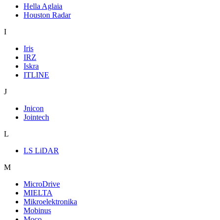
Hella Aglaia
Houston Radar
I
Iris
IRZ
Iskra
ITLINE
J
Jnicon
Jointech
L
LS LiDAR
M
MicroDrive
MIELTA
Mikroelektronika
Mobinus
Moco