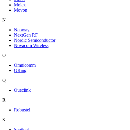
Molex
Movon
N
Neoway
NextGen RF
Nordic Semiconductor
Novacom Wireless
O
Omnicomm
ORing
Q
Queclink
R
Robustel
S
Sentinel