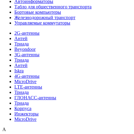
Автоинформаторы
Табло для общественного транспорта
Бортовые компьютеры
Железнодорожный транспорт
Управляемые коммутаторы
2G-антенны
Антей
Триада
Beyondoor
3G-антенны
Триада
Антей
Iskra
4G-антенны
MicroDrive
LTE-антенны
Триада
ГЛОНАСС-антенны
Триада
Корпуса
Инжекторы
MicroDrive
A