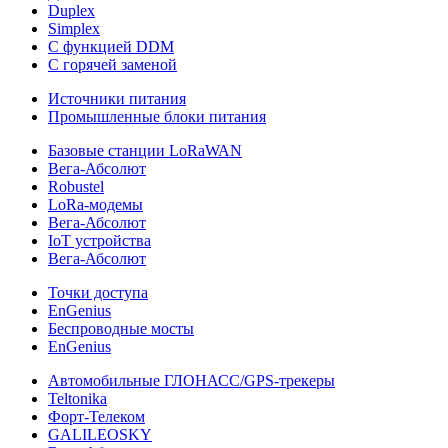
Duplex
Simplex
С функцией DDM
С горячей заменой
Источники питания
Промышленные блоки питания
Базовые станции LoRaWAN
Вега-Абсолют
Robustel
LoRa-модемы
Вега-Абсолют
IoT устройства
Вега-Абсолют
Точки доступа
EnGenius
Беспроводные мосты
EnGenius
Автомобильные ГЛОНАСС/GPS-трекеры
Teltonika
Форт-Телеком
GALILEOSKY