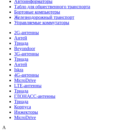
Автоинформаторы
Табло для общественного транспорта
Бортовые компьютеры
Железнодорожный транспорт
Управляемые коммутаторы
2G-антенны
Антей
Триада
Beyondoor
3G-антенны
Триада
Антей
Iskra
4G-антенны
MicroDrive
LTE-антенны
Триада
ГЛОНАСС-антенны
Триада
Корпуса
Инжекторы
MicroDrive
A