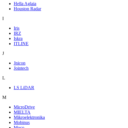
Hella Aglaia
Houston Radar
I
Iris
IRZ
Iskra
ITLINE
J
Jnicon
Jointech
L
LS LiDAR
M
MicroDrive
MIELTA
Mikroelektronika
Mobinus
Moco