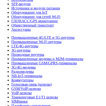
SFP-модули
Источники и модули питания
Оборудование для IoT
Оборудование для сетей Wi-Fi
ГЛОНАСС/GPS мониторинг
Общественный транспорт
Аксессуары
Промышленные 4G/LTE и 5G-роутеры
Промышленные Wi-Fi роутеры
LTE/4G-роутеры
3G-роутеры
Проводные роутеры
Промышленные модемы и M2M-терминалы
Промышленные GSM/GPRS-терминалы
3G/4G-модемы
Радиомодемы
NB-IoT-терминалы
Коммутаторы
Голосовая связь (шлюзы)
GSM/VoIP-шлюзы
VoIP-шлюзы
Транкинговые E1/T1 шлюзы
SIMбанки
Платформы управления