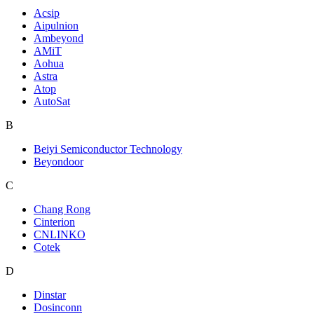
Acsip
Aipulnion
Ambeyond
AMiT
Aohua
Astra
Atop
AutoSat
B
Beiyi Semiconductor Technology
Beyondoor
C
Chang Rong
Cinterion
CNLINKO
Cotek
D
Dinstar
Dosinconn