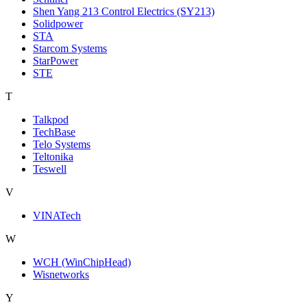
Shen Yang 213 Control Electrics (SY213)
Solidpower
STA
Starcom Systems
StarPower
STE
T
Talkpod
TechBase
Telo Systems
Teltonika
Teswell
V
VINATech
W
WCH (WinChipHead)
Wisnetworks
Y