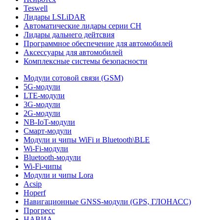
Teswell
Лидары LSLiDAR
Автоматические лидары серии CH
Лидары дальнего дейтсвия
Программное обеспечение для автомобилей
Аксессуары для автомобилей
Комплексные системы безопасности
Модули сотовой связи (GSM)
5G-модули
LTE-модули
3G-модули
2G-модули
NB-IoT-модули
Смарт-модули
Модули и чипы WiFi и Bluetooth\BLE
Wi-Fi-модули
Bluetooth-модули
Wi-Fi-чипы
Модули и чипы Lora
Acsip
Hoperf
Навигационные GNSS-модули (GPS, ГЛОНАСС)
Прогресс
НАВИА