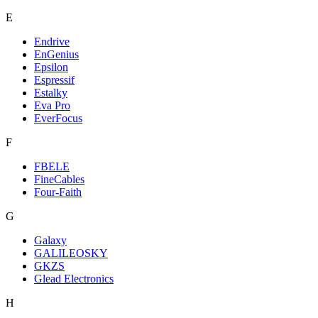
E
Endrive
EnGenius
Epsilon
Espressif
Estalky
Eva Pro
EverFocus
F
FBELE
FineCables
Four-Faith
G
Galaxy
GALILEOSKY
GKZS
Glead Electronics
H