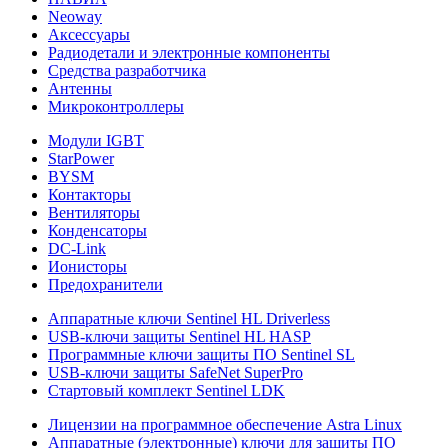
Neoway
Аксессуары
Радиодетали и электронные компоненты
Средства разработчика
Антенны
Микроконтроллеры
Модули IGBT
StarPower
BYSM
Контакторы
Вентиляторы
Конденсаторы
DC-Link
Ионисторы
Предохранители
Аппаратные ключи Sentinel HL Driverless
USB-ключи защиты Sentinel HL HASP
Программные ключи защиты ПО Sentinel SL
USB-ключи защиты SafeNet SuperPro
Стартовый комплект Sentinel LDK
Лицензии на программное обеспечение Astra Linux
Аппаратные (электронные) ключи для защиты ПО