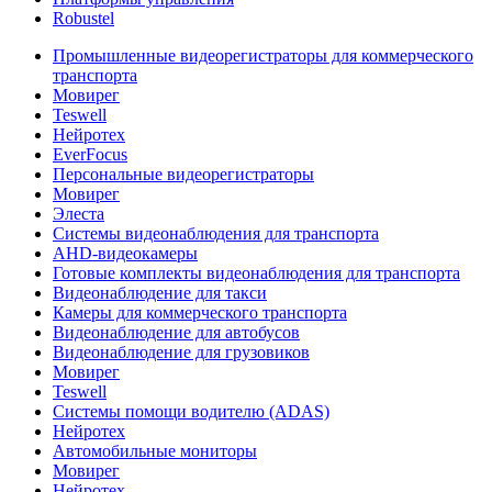
Robustel
Промышленные видеорегистраторы для коммерческого
транспорта
Мовирег
Teswell
Нейротех
EverFocus
Персональные видеорегистраторы
Мовирег
Элеста
Системы видеонаблюдения для транспорта
AHD-видеокамеры
Готовые комплекты видеонаблюдения для транспорта
Видеонаблюдение для такси
Камеры для коммерческого транспорта
Видеонаблюдение для автобусов
Видеонаблюдение для грузовиков
Мовирег
Teswell
Системы помощи водителю (ADAS)
Нейротех
Автомобильные мониторы
Мовирег
Нейротех