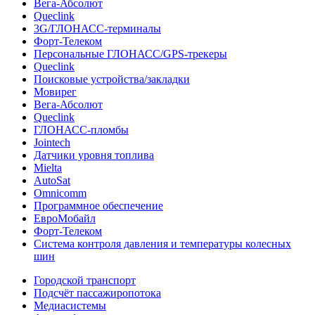
Вега-Абсолют
Queclink
3G/ГЛОНАСС-терминалы
Форт-Телеком
Персональные ГЛОНАСС/GPS-трекеры
Queclink
Поисковые устройства/закладки
Мовирег
Вега-Абсолют
Queclink
ГЛОНАСС-пломбы
Jointech
Датчики уровня топлива
Mielta
AutoSat
Omnicomm
Программное обеспечение
ЕвроМобайл
Форт-Телеком
Система контроля давления и температуры колесных
шин
Городской транспорт
Подсчёт пассажиропотока
Медиасистемы