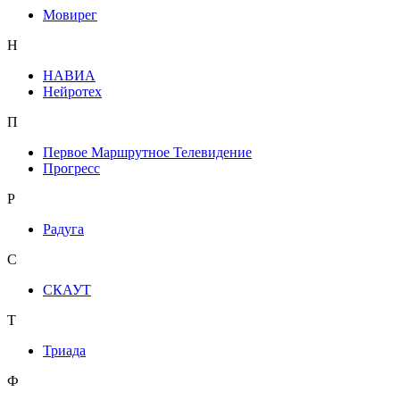
Мовирег
Н
НАВИА
Нейротех
П
Первое Маршрутное Телевидение
Прогресс
Р
Радуга
С
СКАУТ
Т
Триада
Ф