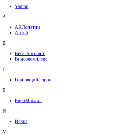
Yanton
А
АКЛопатин
Антей
В
Вега-Абсолют
Видеокомплекс
Г
Говорящий город
Е
ЕвроМобайл
И
Искра
М