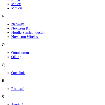
Molex
Movon
N
Neoway
NextGen RF
Nordic Semiconductor
Novacom Wireless
O
Omnicomm
ORing
Q
Queclink
R
Robustel
S
Sentinel