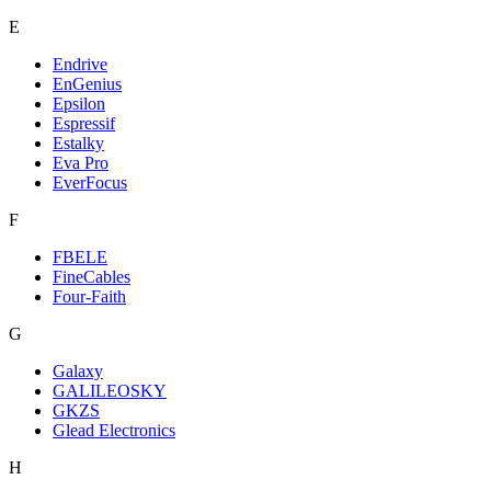
E
Endrive
EnGenius
Epsilon
Espressif
Estalky
Eva Pro
EverFocus
F
FBELE
FineCables
Four-Faith
G
Galaxy
GALILEOSKY
GKZS
Glead Electronics
H