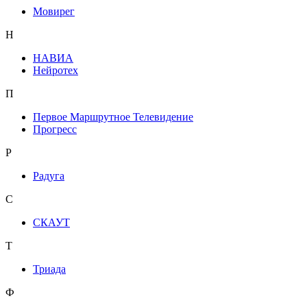
Мовирег
Н
НАВИА
Нейротех
П
Первое Маршрутное Телевидение
Прогресс
Р
Радуга
С
СКАУТ
Т
Триада
Ф