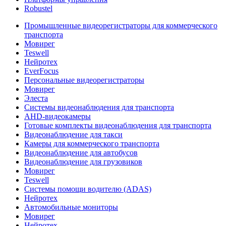
Robustel
Промышленные видеорегистраторы для коммерческого
транспорта
Мовирег
Teswell
Нейротех
EverFocus
Персональные видеорегистраторы
Мовирег
Элеста
Системы видеонаблюдения для транспорта
AHD-видеокамеры
Готовые комплекты видеонаблюдения для транспорта
Видеонаблюдение для такси
Камеры для коммерческого транспорта
Видеонаблюдение для автобусов
Видеонаблюдение для грузовиков
Мовирег
Teswell
Системы помощи водителю (ADAS)
Нейротех
Автомобильные мониторы
Мовирег
Нейротех