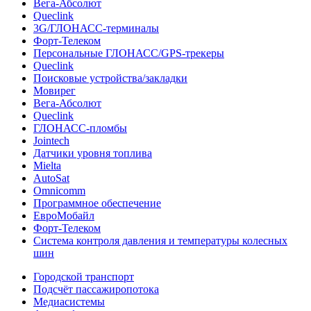
Вега-Абсолют
Queclink
3G/ГЛОНАСС-терминалы
Форт-Телеком
Персональные ГЛОНАСС/GPS-трекеры
Queclink
Поисковые устройства/закладки
Мовирег
Вега-Абсолют
Queclink
ГЛОНАСС-пломбы
Jointech
Датчики уровня топлива
Mielta
AutoSat
Omnicomm
Программное обеспечение
ЕвроМобайл
Форт-Телеком
Система контроля давления и температуры колесных
шин
Городской транспорт
Подсчёт пассажиропотока
Медиасистемы