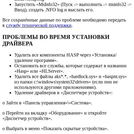
Запустить «MsInfo32» (Пуск -> выполнить -> msinfo32 ->
Ввод), создать .NFO log и выслать его.
Все сохранённые данные по проблеме необходимо передать
в
службу технической поддержки
.
ПРОБЛЕМЫ ВО ВРЕМЯ УСТАНОВКИ
ДРАЙВЕРА
Удалить все компоненты HASP через «Установка/
удаление программ».
Остановить все службы, которые содержат в названии
«Hasp» или «HLServer».
Удалить все файлы aks*.*, «hardlock.sys» и «haspnt.sys»
из папки c:\windows\system32\drivers» (если они не
используются другими приложениями).
Удаление драйверов в «Диспетчере устройств»:
o Зайти в «Панель управления»\«Система».
o Перейти на вкладку «Оборудование» и откройте
«Диспетчер устройств».
o Выбрать в меню «Показать скрытые устройства».