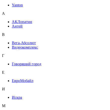
Yanton
А
АКЛопатин
Антей
В
Вега-Абсолют
Видеокомплекс
Г
Говорящий город
Е
ЕвроМобайл
И
Искра
М