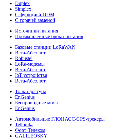
Duplex
Simplex
С функцией DDM
С горячей заменой
Источники питания
Промышленные блоки питания
Базовые станции LoRaWAN
Вега-Абсолют
Robustel
LoRa-модемы
Вега-Абсолют
IoT устройства
Вега-Абсолют
Точки доступа
EnGenius
Беспроводные мосты
EnGenius
Автомобильные ГЛОНАСС/GPS-трекеры
Teltonika
Форт-Телеком
GALILEOSKY