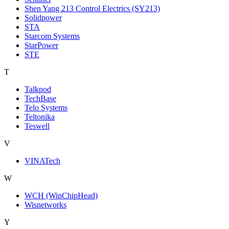
Shen Yang 213 Control Electrics (SY213)
Solidpower
STA
Starcom Systems
StarPower
STE
T
Talkpod
TechBase
Telo Systems
Teltonika
Teswell
V
VINATech
W
WCH (WinChipHead)
Wisnetworks
Y