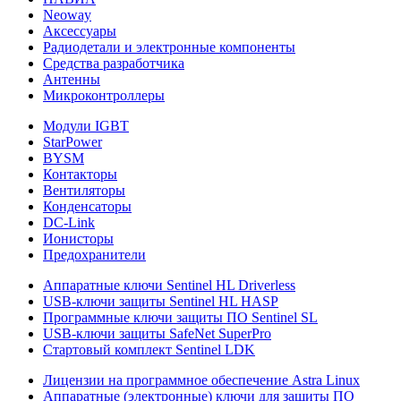
Neoway
Аксессуары
Радиодетали и электронные компоненты
Средства разработчика
Антенны
Микроконтроллеры
Модули IGBT
StarPower
BYSM
Контакторы
Вентиляторы
Конденсаторы
DC-Link
Ионисторы
Предохранители
Аппаратные ключи Sentinel HL Driverless
USB-ключи защиты Sentinel HL HASP
Программные ключи защиты ПО Sentinel SL
USB-ключи защиты SafeNet SuperPro
Стартовый комплект Sentinel LDK
Лицензии на программное обеспечение Astra Linux
Аппаратные (электронные) ключи для защиты ПО