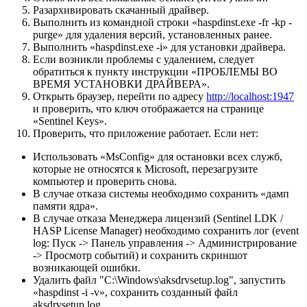
Разархивировать скачанный драйвер.
Выполнить из командной строки «haspdinst.exe -fr -kp -
purge» для удаления версий, установленных ранее.
Выполнить «haspdinst.exe -i» для установки драйвера.
Если возникли проблемы с удалением, следует
обратиться к пункту инструкции «ПРОБЛЕМЫ ВО
ВРЕМЯ УСТАНОВКИ ДРАЙВЕРА».
Открыть браузер, перейти по адресу
http://localhost:1947
и проверить, что ключ отображается на странице
«Sentinel Keys».
Проверить, что приложение работает. Если нет:
Использовать «MsConfig» для остановки всех служб,
которые не относятся к Microsoft, перезагрузите
компьютер и проверить снова.
В случае отказа системы необходимо сохранить «дамп
памяти ядра».
В случае отказа Менеджера лицензий (Sentinel LDK /
HASP License Manager) необходимо сохранить лог (event
log: Пуск -> Панель управления -> Администрирование
-> Просмотр событий) и сохранить скриншот
возникающей ошибки.
Удалить файл "C:\Windows\aksdrvsetup.log", запустить
«haspdinst -i -v», сохранить созданный файл
aksdrvsetup.log