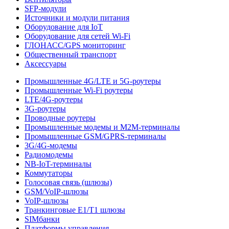
SFP-модули
Источники и модули питания
Оборудование для IoT
Оборудование для сетей Wi-Fi
ГЛОНАСС/GPS мониторинг
Общественный транспорт
Аксессуары
Промышленные 4G/LTE и 5G-роутеры
Промышленные Wi-Fi роутеры
LTE/4G-роутеры
3G-роутеры
Проводные роутеры
Промышленные модемы и M2M-терминалы
Промышленные GSM/GPRS-терминалы
3G/4G-модемы
Радиомодемы
NB-IoT-терминалы
Коммутаторы
Голосовая связь (шлюзы)
GSM/VoIP-шлюзы
VoIP-шлюзы
Транкинговые E1/T1 шлюзы
SIMбанки
Платформы управления