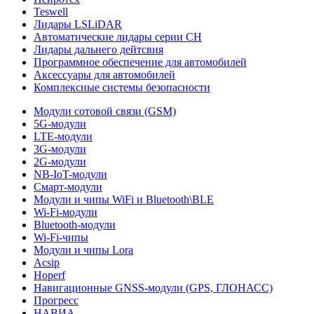
Teswell
Лидары LSLiDAR
Автоматические лидары серии CH
Лидары дальнего дейтсвия
Программное обеспечение для автомобилей
Аксессуары для автомобилей
Комплексные системы безопасности
Модули сотовой связи (GSM)
5G-модули
LTE-модули
3G-модули
2G-модули
NB-IoT-модули
Смарт-модули
Модули и чипы WiFi и Bluetooth\BLE
Wi-Fi-модули
Bluetooth-модули
Wi-Fi-чипы
Модули и чипы Lora
Acsip
Hoperf
Навигационные GNSS-модули (GPS, ГЛОНАСС)
Прогресс
НАВИА