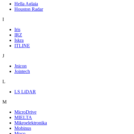
Hella Aglaia
Houston Radar
I
Iris
IRZ
Iskra
ITLINE
J
Jnicon
Jointech
L
LS LiDAR
M
MicroDrive
MIELTA
Mikroelektronika
Mobinus
Moco