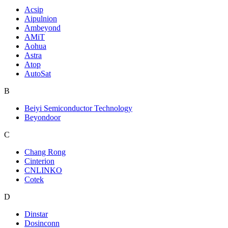
Acsip
Aipulnion
Ambeyond
AMiT
Aohua
Astra
Atop
AutoSat
B
Beiyi Semiconductor Technology
Beyondoor
C
Chang Rong
Cinterion
CNLINKO
Cotek
D
Dinstar
Dosinconn