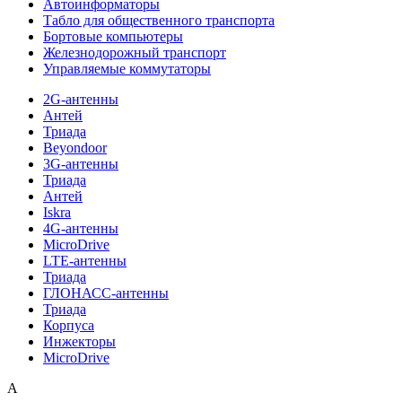
Автоинформаторы
Табло для общественного транспорта
Бортовые компьютеры
Железнодорожный транспорт
Управляемые коммутаторы
2G-антенны
Антей
Триада
Beyondoor
3G-антенны
Триада
Антей
Iskra
4G-антенны
MicroDrive
LTE-антенны
Триада
ГЛОНАСС-антенны
Триада
Корпуса
Инжекторы
MicroDrive
A