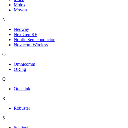
Molex
Movon
N
Neoway
NextGen RF
Nordic Semiconductor
Novacom Wireless
O
Omnicomm
ORing
Q
Queclink
R
Robustel
S
Sentinel