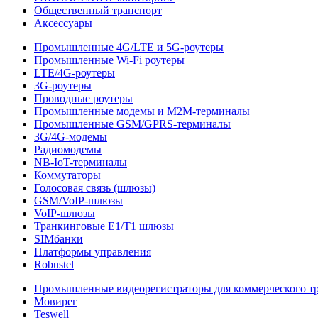
Общественный транспорт
Аксессуары
Промышленные 4G/LTE и 5G-роутеры
Промышленные Wi-Fi роутеры
LTE/4G-роутеры
3G-роутеры
Проводные роутеры
Промышленные модемы и M2M-терминалы
Промышленные GSM/GPRS-терминалы
3G/4G-модемы
Радиомодемы
NB-IoT-терминалы
Коммутаторы
Голосовая связь (шлюзы)
GSM/VoIP-шлюзы
VoIP-шлюзы
Транкинговые E1/T1 шлюзы
SIMбанки
Платформы управления
Robustel
Промышленные видеорегистраторы для коммерческого т
Мовирег
Teswell